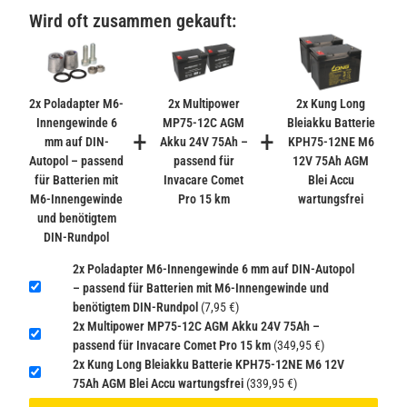
Lithium
Wird oft zusammen gekauft:
2,99 €
inkl. 19% USt. zzgl.
Versand
−
+
(Gefahrgut UN3090 Versand
gem. SV188 ADR)
2x Poladapter M6-
2x Multipower
2x Kung Long
Innengewinde 6
MP75-12C AGM
Bleiakku Batterie
+
+
mm auf DIN-
Akku 24V 75Ah –
KPH75-12NE M6
Verbatim Cool'n'Go AirJet Handventilator 4000mAh
Autopol – passend
passend für
12V 75Ah AGM
Grau Lila
für Batterien mit
Invacare Comet
Blei Accu
22,95 €
M6-Innengewinde
Pro 15 km
wartungsfrei
−
+
inkl. 19% USt. zzgl.
Versand
und benötigtem
(Gefahrgut UN3480 Versand
DIN-Rundpol
1
gem. SV188 ADR)
2x Poladapter M6-Innengewinde 6 mm auf DIN-Autopol
– passend für Batterien mit M6-Innengewinde und
Verbatim Cool'n'Go AirJet Handventilator Weiß Silber
benötigtem DIN-Rundpol
(7,95 €)
4000mAh
2x Multipower MP75-12C AGM Akku 24V 75Ah –
22,95 €
passend für Invacare Comet Pro 15 km
(349,95 €)
2x Kung Long Bleiakku Batterie KPH75-12NE M6 12V
−
+
inkl. 19% USt. zzgl.
Versand
75Ah AGM Blei Accu wartungsfrei
(339,95 €)
(Gefahrgut UN3480 Versand
1
gem. SV188 ADR)