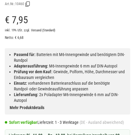
Art.Nr.:
10460
€ 7,95
inkl. 19% USt.
zzgl.
Versand
(Standard)
Netto:
€
6,68
Passend für:
Batterien mit M6-Innengewinde und benötigtem DIN-
Rundpol
Adapterausführung:
M6-Innengewinde 6 mm auf DIN-Autopol
Prüfung vor dem Kauf:
Gewinde, Polform, Höhe, Durchmesser und
Einbauraum vergleichen
Einsatz:
vorhandenen Batterieanschluss auf die benötigte
Rundpol- oder Gewindeausführung anpassen
Lieferumfang:
2x Poladapter M6-Innengewinde 6 mm auf DIN-
Autopol
Mehr Produktdetails
Sofort verfügbar
Lieferzeit:
1 - 3 Werktage
(DE - Ausland abweichend)