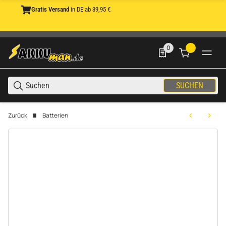
Gratis Versand
in DE ab 39,95 €
0
0 Produkte in der List
SUCHEN
Zurück
Batterien