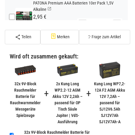
PATONA Premium AAA Batterien 10er Pack 1,5V
Alkaline
2,95 €
−
+
inkl. 19% USt. zzgl.
Versand
(Standard)
Teilen
Merken
Frage zum Artikel
PATONA Premium CR2032 Batterien 10er Pack 3V
Lithium
Wird oft zusammen gekauft:
2,99 €
inkl. 19% USt. zzgl.
Versand
−
+
(Gefahrgut UN3090 Versand
gem. SV188 ADR)
32x 9V-Block
2x Kung Long
Kung Long WP7,2-
Rauchmelder
+
WP2.2-12 AGM
+
12A F2 AGM Akku
Batterie für
Akku 12V 2,2Ah –
12V 7,2Ah –
Verbatim Cool'n'Go AirJet Handventilator 4000mAh
Rauchwarnmelder
passend für OP
passend für
Grau Lila
Messgeräte
Tisch Säule
SJ12V6.5Ah
22,95 €
Spielzeuge
Jupiter | VdS-
SJ12V7Ah
−
+
inkl. 19% USt. zzgl.
Versand
Ausführung
SJ12V7Ah-A
(Gefahrgut UN3480 Versand
1
32x 9V-Block Rauchmelder Batterie für
gem. SV188 ADR)