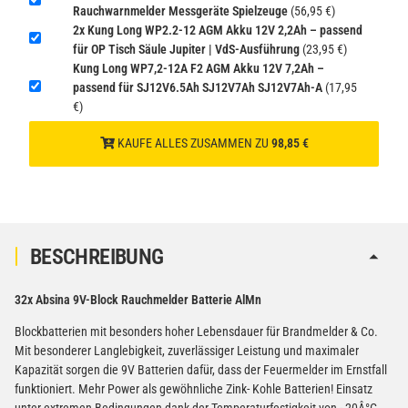
Rauchwarnmelder Messgeräte Spielzeuge
(56,95 €)
2x Kung Long WP2.2-12 AGM Akku 12V 2,2Ah – passend
für OP Tisch Säule Jupiter | VdS-Ausführung
(23,95 €)
Kung Long WP7,2-12A F2 AGM Akku 12V 7,2Ah –
passend für SJ12V6.5Ah SJ12V7Ah SJ12V7Ah-A
(17,95
€)
KAUFE ALLES ZUSAMMEN ZU
98,85 €
BESCHREIBUNG
32x Absina 9V-Block Rauchmelder Batterie AlMn
Blockbatterien mit besonders hoher Lebensdauer für Brandmelder & Co.
Mit besonderer Langlebigkeit, zuverlässiger Leistung und maximaler
Kapazität sorgen die 9V Batterien dafür, dass der Feuermelder im Ernstfall
funktioniert. Mehr Power als gewöhnliche Zink- Kohle Batterien! Einsatz
unter extremen Bedingungen dank der Temperaturfestigkeit von - 20Â°C