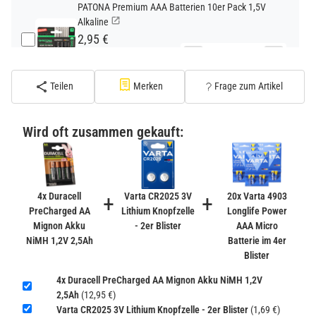
PATONA Premium AAA Batterien 10er Pack 1,5V
Alkaline
2,95 €
−
+
inkl. 19% USt. zzgl.
Versand
(Standard)
Teilen
Merken
Frage zum Artikel
PATONA Premium CR2032 Batterien 10er Pack 3V
Lithium
Wird oft zusammen gekauft:
2,99 €
inkl. 19% USt. zzgl.
Versand
−
+
(Gefahrgut UN3090 Versand
gem. SV188 ADR)
4x Duracell
+
Varta CR2025 3V
+
20x Varta 4903
PreCharged AA
Lithium Knopfzelle
Longlife Power
Mignon Akku
- 2er Blister
AAA Micro
Verbatim Cool'n'Go AirJet Handventilator 4000mAh
NiMH 1,2V 2,5Ah
Batterie im 4er
Grau Lila
Blister
22,95 €
−
+
4x Duracell PreCharged AA Mignon Akku NiMH 1,2V
inkl. 19% USt. zzgl.
Versand
2,5Ah
(12,95 €)
(Gefahrgut UN3480 Versand
1
Varta CR2025 3V Lithium Knopfzelle - 2er Blister
(1,69 €)
gem. SV188 ADR)