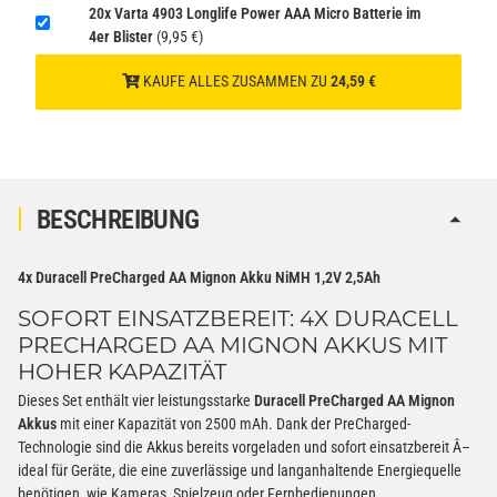
20x Varta 4903 Longlife Power AAA Micro Batterie im
4er Blister
(9,95 €)
KAUFE ALLES ZUSAMMEN ZU
24,59 €
BESCHREIBUNG
4x Duracell PreCharged AA Mignon Akku NiMH 1,2V 2,5Ah
SOFORT EINSATZBEREIT: 4X DURACELL
PRECHARGED AA MIGNON AKKUS MIT
HOHER KAPAZITÄT
Dieses Set enthält vier leistungsstarke
Duracell PreCharged AA Mignon
Akkus
mit einer Kapazität von 2500 mAh. Dank der PreCharged-
Technologie sind die Akkus bereits vorgeladen und sofort einsatzbereit Â–
ideal für Geräte, die eine zuverlässige und langanhaltende Energiequelle
benötigen, wie Kameras, Spielzeug oder Fernbedienungen.