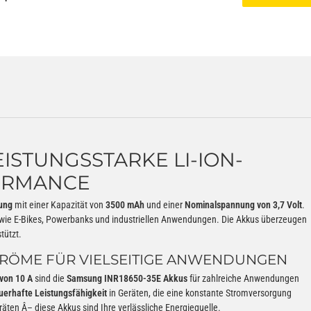
EISTUNGSSTARKE LI-ION-
ORMANCE
ung
mit einer Kapazität von
3500 mAh
und einer
Nominalspannung von 3,7 Volt
.
wie E-Bikes, Powerbanks und industriellen Anwendungen. Die Akkus überzeugen
tützt.
RÖME FÜR VIELSEITIGE ANWENDUNGEN
von 10 A
sind die
Samsung INR18650-35E Akkus
für zahlreiche Anwendungen
uerhafte Leistungsfähigkeit
in Geräten, die eine konstante Stromversorgung
räten Â– diese Akkus sind Ihre verlässliche Energiequelle.