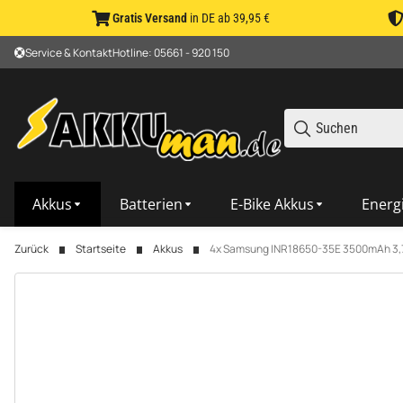
Gratis Versand
in DE ab 39,95 €
Service & Kontakt
Hotline: 05661 - 920 150
Akkus
Batterien
E-Bike Akkus
Energ
Zurück
Startseite
Akkus
4x Samsung INR18650-35E 3500mAh 3,7