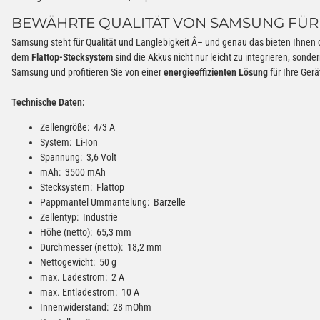
BEWÄHRTE QUALITÄT VON SAMSUNG FÜR 
Samsung steht für Qualität und Langlebigkeit Â– und genau das bieten Ihnen 
dem
Flattop-Stecksystem
sind die Akkus nicht nur leicht zu integrieren, sond
Samsung und profitieren Sie von einer
energieeffizienten Lösung
für Ihre Gerä
Technische Daten:
Zellengröße: 4/3 A
System: Li-Ion
Spannung: 3,6 Volt
mAh: 3500 mAh
Stecksystem: Flattop
Pappmantel Ummantelung: Barzelle
Zellentyp: Industrie
Höhe (netto): 65,3 mm
Durchmesser (netto): 18,2 mm
Nettogewicht: 50 g
max. Ladestrom: 2 A
max. Entladestrom: 10 A
Innenwiderstand: 28 mOhm