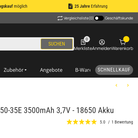
ngskauf
möglich
25 Jahre
Erfahrung
Vergleichsliste
(0)
Geschäftskunde
0
0 Produkte in der Liste
SUCHEN
Merkliste
Anmelden
Warenkorb
Zubehör
Angebote
B-Ware
SCHNELLKAUF
50-35E 3500mAh 3,7V - 18650 Akku
5.0 / 1 Bewertung