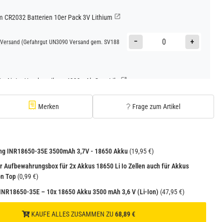
CR2032 Batterien 10er Pack 3V Lithium
−
+
Versand
(Gefahrgut UN3090 Versand gem. SV188
Go AirJet Handventilator 4000mAh Grau Lila
−
+
Versand
(Gefahrgut UN3480 Versand gem. SV188
Merken
Frage zum Artikel
1
ng INR18650-35E 3500mAh 3,7V - 18650 Akku
(19,95 €)
 Aufbewahrungsbox für 2x Akkus 18650 Li Io Zellen auch für Akkus
on Top
(0,99 €)
NR18650-35E – 10x 18650 Akku 3500 mAh 3,6 V (Li-Ion)
(47,95 €)
KAUFE ALLES ZUSAMMEN ZU
68,89 €