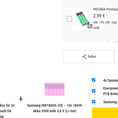
PATONA Premium 
2,99 €
inkl. 19% USt. zzgl.
ADR)
Verbatim Cool'n'
22,95 €
inkl. 19% USt. zzgl.
Teilen
ADR)
4x Samsu
Enerpower
PCB Butt
+
Samsung I
ox für 2x
Samsung INR18650-35E – 10x 18650
auch für
Akku 3500 mAh 3,6 V (Li-Ion)
Top