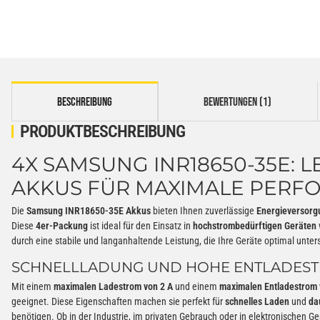
weitere Registerkarten anzeigen
BESCHREIBUNG
BEWERTUNGEN (1)
PRODUKTBESCHREIBUNG
4X SAMSUNG INR18650-35E: L
AKKUS FÜR MAXIMALE PERF
Die
Samsung INR18650-35E Akkus
bieten Ihnen zuverlässige
Energieversorg
Diese
4er-Packung
ist ideal für den Einsatz in
hochstrombedürftigen Geräten
durch eine stabile und langanhaltende Leistung, die Ihre Geräte optimal unters
SCHNELLLADUNG UND HOHE ENTLADEST
Mit einem
maximalen Ladestrom von 2 A
und einem
maximalen Entladestrom 
geeignet. Diese Eigenschaften machen sie perfekt für
schnelles Laden
und
da
benötigen. Ob in der Industrie, im privaten Gebrauch oder in elektronischen Ge