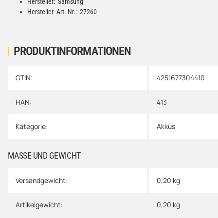
Hersteller: Samsung
Hersteller- Art. Nr.: 27260
PRODUKTINFORMATIONEN
GTIN:
4251677304410
Produkteigenschaft
Wert
HAN:
413
Kategorie:
Akkus
MASSE UND GEWICHT
Versandgewicht:
0,20 kg
Artikelgewicht:
0,20
kg