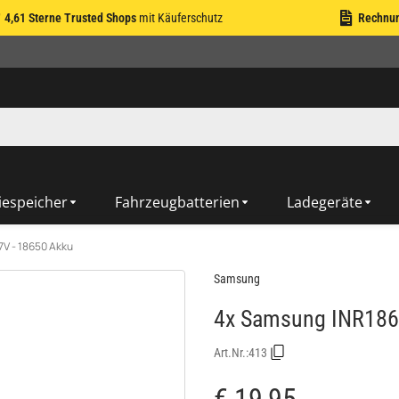
4,61 Sterne Trusted Shops
mit Käuferschutz
Rechnu
iespeicher
Fahrzeugbatterien
Ladegeräte
V - 18650 Akku
Samsung
4x Samsung INR186
Art.Nr.:
413