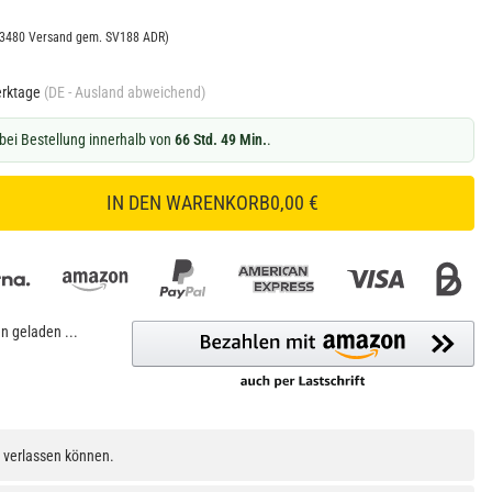
N3480 Versand gem. SV188 ADR)
erktage
(DE - Ausland abweichend)
bei Bestellung innerhalb von
66 Std. 49 Min.
.
IN DEN WARENKORB
0,00 €
 geladen ...
h verlassen können.