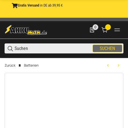
Gratis Versand
in DE ab 39,95 €
0
0 Produkte in der List
SUCHEN
Zurück
Batterien