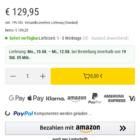
€ 129,95
inkl. 19% USt.
Versandkostenfreie Lieferung
(Standard)
Netto:
€
109,20
Sofort verfügbar
Lieferzeit:
1 - 3 Werktage
(DE - Ausland abweichend)
Lieferung:
Mo., 10.08. – Mi., 12.08.
bei Bestellung innerhalb von
19
Std. 05 Min.
.
0,00 €
oading...
Komponenten werden geladen ...