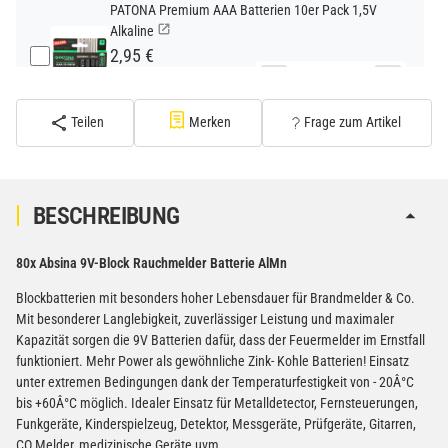
PATONA Premium AAA Batterien 10er Pack 1,5V
Alkaline
2,95 €
−
+
inkl. 19% USt. zzgl.
Versand
(Standard)
Teilen
Merken
Frage zum Artikel
PATONA Premium CR2032 Batterien 10er Pack 3V
Lithium
2,99 €
BESCHREIBUNG
inkl. 19% USt. zzgl.
Versand
−
+
(Gefahrgut UN3090 Versand
80x Absina 9V-Block Rauchmelder Batterie AlMn
gem. SV188 ADR)
Blockbatterien mit besonders hoher Lebensdauer für Brandmelder & Co.
Mit besonderer Langlebigkeit, zuverlässiger Leistung und maximaler
Verbatim Cool'n'Go AirJet Handventilator 4000mAh
Kapazität sorgen die 9V Batterien dafür, dass der Feuermelder im Ernstfall
Grau Lila
funktioniert. Mehr Power als gewöhnliche Zink- Kohle Batterien! Einsatz
22,95 €
unter extremen Bedingungen dank der Temperaturfestigkeit von - 20Â°C
−
+
inkl. 19% USt. zzgl.
Versand
bis +60Â°C möglich. Idealer Einsatz für Metalldetector, Fernsteuerungen,
(Gefahrgut UN3480 Versand
Funkgeräte, Kinderspielzeug, Detektor, Messgeräte, Prüfgeräte, Gitarren,
1
gem. SV188 ADR)
CO Melder, medizinische Geräte uvm.