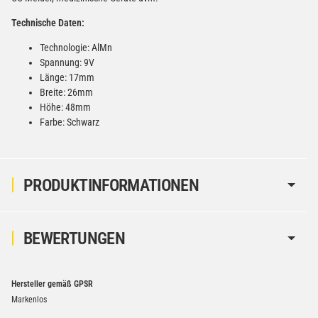
Technische Daten:
Verbatim Cool'n'Go AirJet Handventilator Weiß Silber
Technologie: AlMn
4000mAh
Spannung: 9V
22,95 €
Länge: 17mm
−
+
inkl. 19% USt. zzgl.
Versand
Breite: 26mm
(Gefahrgut UN3480 Versand
Höhe: 48mm
1
gem. SV188 ADR)
Farbe: Schwarz
PRODUKTINFORMATIONEN
BEWERTUNGEN
Hersteller gemäß GPSR
Markenlos