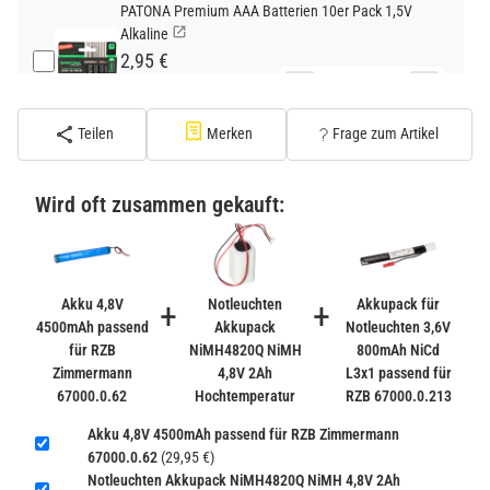
PATONA Premium AAA Batterien 10er Pack 1,5V
Alkaline
2,95 €
−
+
inkl. 19% USt. zzgl.
Versand
(Standard)
Teilen
Merken
Frage zum Artikel
PATONA Premium CR2032 Batterien 10er Pack 3V
Lithium
Wird oft zusammen gekauft:
2,99 €
inkl. 19% USt. zzgl.
Versand
−
+
(Gefahrgut UN3090 Versand
gem. SV188 ADR)
Akku 4,8V
+
Notleuchten
+
Akkupack für
4500mAh passend
Akkupack
Notleuchten 3,6V
für RZB
NiMH4820Q NiMH
800mAh NiCd
Verbatim Cool'n'Go AirJet Handventilator 4000mAh
Zimmermann
4,8V 2Ah
L3x1 passend für
Grau Lila
67000.0.62
Hochtemperatur
RZB 67000.0.213
22,95 €
−
+
Akku 4,8V 4500mAh passend für RZB Zimmermann
inkl. 19% USt. zzgl.
Versand
67000.0.62
(29,95 €)
(Gefahrgut UN3480 Versand
1
Notleuchten Akkupack NiMH4820Q NiMH 4,8V 2Ah
gem. SV188 ADR)