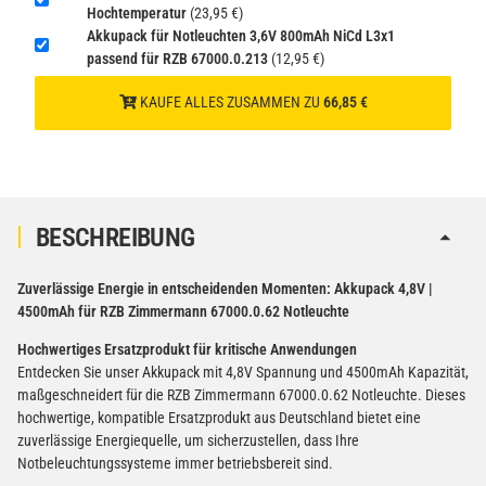
Hochtemperatur
(23,95 €)
Akkupack für Notleuchten 3,6V 800mAh NiCd L3x1
Verbatim Cool'n'Go AirJet Handventilator Weiß Silber
passend für RZB 67000.0.213
(12,95 €)
4000mAh
KAUFE ALLES ZUSAMMEN ZU
66,85 €
22,95 €
−
+
inkl. 19% USt. zzgl.
Versand
(Gefahrgut UN3480 Versand
1
gem. SV188 ADR)
BESCHREIBUNG
Zuverlässige Energie in entscheidenden Momenten: Akkupack 4,8V |
4500mAh für RZB Zimmermann 67000.0.62 Notleuchte
Hochwertiges Ersatzprodukt für kritische Anwendungen
Entdecken Sie unser Akkupack mit 4,8V Spannung und 4500mAh Kapazität,
maßgeschneidert für die RZB Zimmermann 67000.0.62 Notleuchte. Dieses
hochwertige, kompatible Ersatzprodukt aus Deutschland bietet eine
zuverlässige Energiequelle, um sicherzustellen, dass Ihre
Notbeleuchtungssysteme immer betriebsbereit sind.