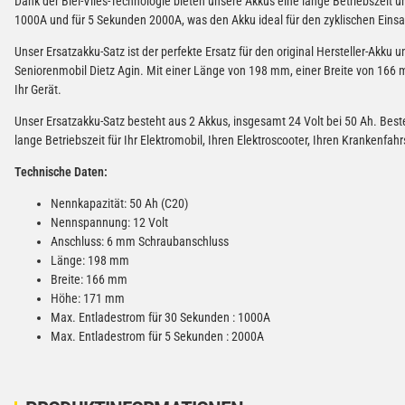
Dank der Blei-Vlies-Technologie bieten unsere Akkus eine lange Betriebszeit 
1000A und für 5 Sekunden 2000A, was den Akku ideal für den zyklischen Eins
Unser Ersatzakku-Satz ist der perfekte Ersatz für den original Hersteller-Akku 
Seniorenmobil Dietz Agin. Mit einer Länge von 198 mm, einer Breite von 166
Ihr Gerät.
Unser Ersatzakku-Satz besteht aus 2 Akkus, insgesamt 24 Volt bei 50 Ah. Best
lange Betriebszeit für Ihr Elektromobil, Ihren Elektroscooter, Ihren Krankenfah
Technische Daten:
Nennkapazität: 50 Ah (C20)
Nennspannung: 12 Volt
Anschluss: 6 mm Schraubanschluss
Länge: 198 mm
Breite: 166 mm
Höhe: 171 mm
Max. Entladestrom für 30 Sekunden : 1000A
Max. Entladestrom für 5 Sekunden : 2000A