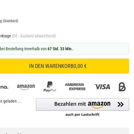
ng
(Standard)
erktage
(DE - Ausland abweichend)
bei Bestellung innerhalb von
67 Std. 33 Min.
.
IN DEN WARENKORB
0,00 €
 geladen ...