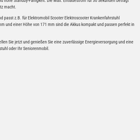
und hohe Standby-Fähigkeit. Die Max. Entladestrom für 30 Sekunden beträgt
atz macht.
und passt z.B. für Elektromobil Scooter Elektroscooter Krankenfahrstuhl
 mm und einer Höhe von 171 mm sind die Akkus kompakt und passen perfekt in
ellen Sie jetzt und genießen Sie eine zuverlässige Energieversorgung und eine
rstuhl oder Ihr Seniorenmobil.