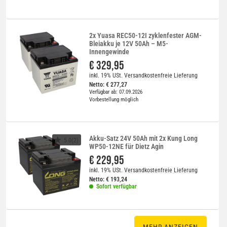
2x Yuasa REC50-12I zyklenfester AGM-
Bleiakku je 12V 50Ah – M5-
Innengewinde
€ 329,95
inkl. 19% USt.
Versandkostenfreie Lieferung
Netto:
€
277,27
Verfügbar ab: 07.09.2026
Vorbestellung möglich
Akku-Satz 24V 50Ah mit 2x Kung Long
5.0(2)
WP50-12NE für Dietz Agin
€ 229,95
inkl. 19% USt.
Versandkostenfreie Lieferung
Netto:
€
193,24
Sofort verfügbar