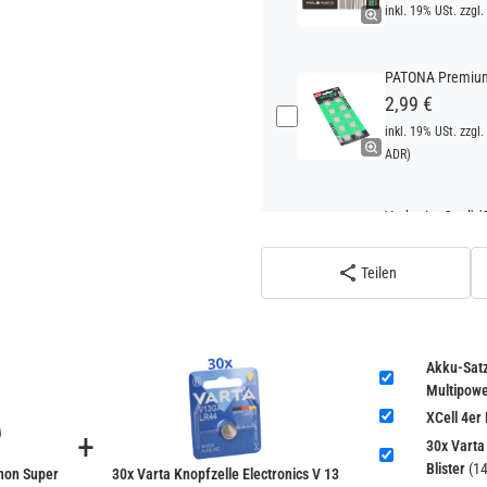
inkl. 19% USt. zzgl.
PATONA Premium 
2,99 €
inkl. 19% USt. zzgl.
ADR)
Verbatim Cool'n'
22,95 €
inkl. 19% USt. zzgl.
Teilen
ADR)
Akku-Satz
Multipow
XCell 4er
+
30x Varta 
Blister
(14
gnon Super
30x Varta Knopfzelle Electronics V 13