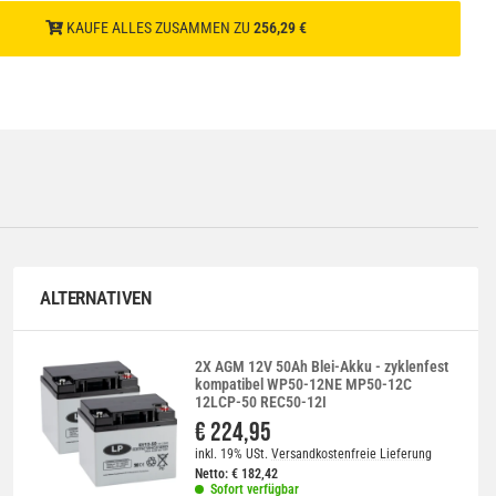
KAUFE ALLES ZUSAMMEN ZU
256,29 €
ALTERNATIVEN
2X AGM 12V 50Ah Blei-Akku - zyklenfest
kompatibel WP50-12NE MP50-12C
12LCP-50 REC50-12I
€ 224,95
inkl. 19% USt.
Versandkostenfreie Lieferung
Netto:
€
182,42
Sofort verfügbar