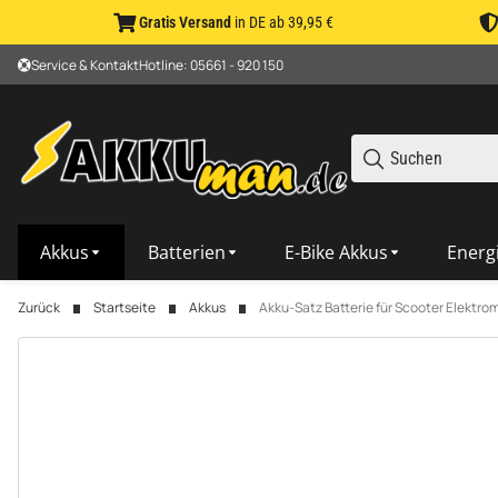
Gratis Versand
in DE ab 39,95 €
Service & Kontakt
Hotline: 05661 - 920 150
Akkus
Batterien
E-Bike Akkus
Energ
Zurück
Startseite
Akkus
Akku-Satz Batterie für Scooter Elektrom