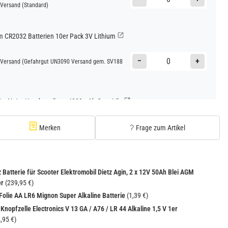
Versand
(Standard)
CR2032 Batterien 10er Pack 3V Lithium
−
+
Versand
(Gefahrgut UN3090 Versand gem. SV188
Go AirJet Handventilator 4000mAh Grau Lila
−
+
Versand
(Gefahrgut UN3480 Versand gem. SV188
Merken
Frage zum Artikel
1
 Batterie für Scooter Elektromobil Dietz Agin, 2 x 12V 50Ah Blei AGM
er
(239,95 €)
 Folie AA LR6 Mignon Super Alkaline Batterie
(1,39 €)
Knopfzelle Electronics V 13 GA / A76 / LR 44 Alkaline 1,5 V 1er
,95 €)