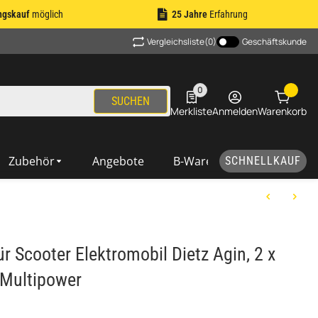
ngskauf
möglich
25 Jahre
Erfahrung
Vergleichsliste
(0)
Geschäftskunde
0
0 Produkte in der Liste
SUCHEN
Merkliste
Anmelden
Warenkorb
Zubehör
Angebote
B-Ware
SCHNELLKAUF
ür Scooter Elektromobil Dietz Agin, 2 x
Multipower