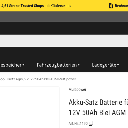
4,61 Sterne Trusted Shops
mit Käuferschutz
Rechnu
iespeicher
Fahrzeugbatterien
Ladegeräte
obil Dietz Agin, 2 x 12V 50Ah Blei AGM Multipower
Multipower
Akku-Satz Batterie f
12V 50Ah Blei AGM 
Art.Nr.:
1190