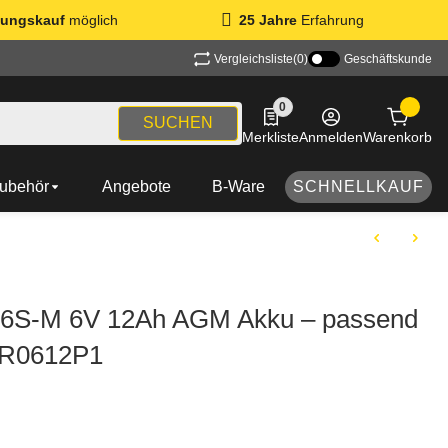
ungskauf
möglich
25 Jahre
Erfahrung
Vergleichsliste
(0)
Geschäftskunde
0
0 Produkte in der Liste
SUCHEN
Merkliste
Anmelden
Warenkorb
ubehör
Angebote
B-Ware
SCHNELLKAUF
6S-M 6V 12Ah AGM Akku – passend
-R0612P1