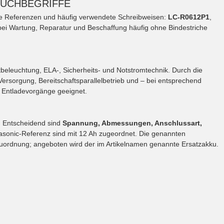
SUCHBEGRIFFE
e Referenzen und häufig verwendete Schreibweisen:
LC-R0612P1
,
bei Wartung, Reparatur und Beschaffung häufig ohne Bindestriche
eleuchtung, ELA-, Sicherheits- und Notstromtechnik. Durch die
ersorgung, Bereitschaftsparallelbetrieb und – bei entsprechend
 Entladevorgänge geeignet.
.
Entscheidend sind
Spannung, Abmessungen, Anschlussart,
asonic-Referenz sind mit 12 Ah zugeordnet. Die genannten
uordnung; angeboten wird der im Artikelnamen genannte Ersatzakku.