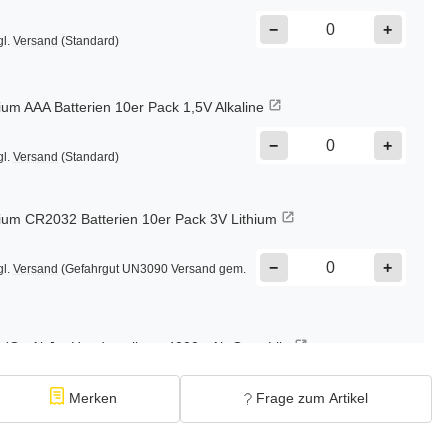
−
+
gl.
Versand
(Standard)
m AAA Batterien 10er Pack 1,5V Alkaline
−
+
gl.
Versand
(Standard)
m CR2032 Batterien 10er Pack 3V Lithium
−
+
gl.
Versand
(Gefahrgut UN3090 Versand gem.
n'Go AirJet Handventilator 4000mAh Grau Lila
−
+
gl.
Versand
(Gefahrgut UN3480 Versand gem.
Merken
Frage zum Artikel
1