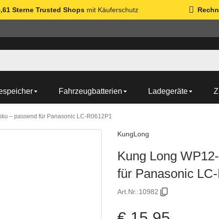
4,61 Sterne Trusted Shops
mit Käuferschutz
Rechn
espeicher
Fahrzeugbatterien
Ladegeräte
Z
ku – passend für Panasonic LC-R0612P1
KungLong
Kung Long WP12-
für Panasonic LC
Art.Nr.:
10982
€ 15,95