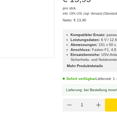
pro stck
inkl. 19% USt.
zzgl.
Versand
(Standard
Netto:
€
13,40
Kompatibler Ersatz:
passe
Leistungsdaten:
6 V / 12 
Abmessungen:
151 x 50 
Anschluss:
Faston F1, 4,8
Einsatzbereiche:
USV-Anlag
Sicherheits- und Notstromte
Mehr Produktdetails
Sofort verfügbar
Lieferzeit:
1 
Lieferung:
bei Bestellung inne