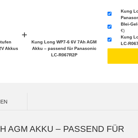
Kung Lo
Panason
Blei-Ge
€)
+
Kung Lo
Stufen
Kung Long WP7-6 6V 7Ah AGM
LC-R06
2V Akkus
Akku – passend für Panasonic
LC-R067R2P
GEN
AH AGM AKKU – PASSEND FÜR