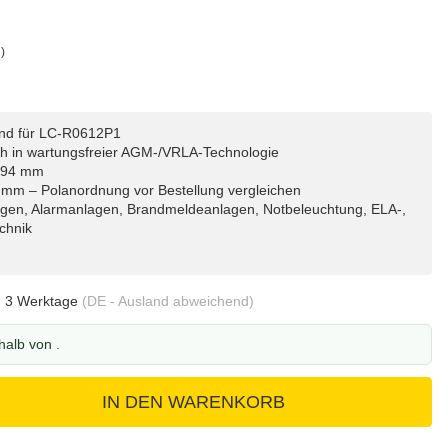
)
nd für LC-R0612P1
Ah in wartungsfreier AGM-/VRLA-Technologie
x 94 mm
 mm – Polanordnung vor Bestellung vergleichen
en, Alarmanlagen, Brandmeldeanlagen, Notbeleuchtung, ELA-,
chnik
- 3 Werktage
(DE - Ausland abweichend)
rhalb von
.
IN DEN WARENKORB