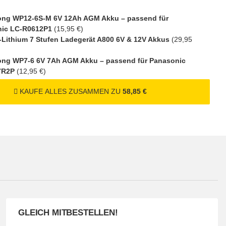
ng WP12-6S-M 6V 12Ah AGM Akku – passend für
ic LC-R0612P1
(15,95 €)
l-Lithium 7 Stufen Ladegerät A800 6V & 12V Akkus
(29,95
ng WP7-6 6V 7Ah AGM Akku – passend für Panasonic
7R2P
(12,95 €)
KAUFE ALLES ZUSAMMEN ZU
58,85 €
GLEICH MITBESTELLEN!