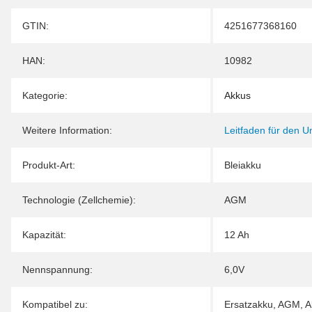
Produkteigenschaft
Wert
GTIN:
4251677368160
HAN:
10982
Kategorie:
Akkus
Weitere Information:
Leitfaden für den 
Produkt-Art:
Bleiakku
Technologie (Zellchemie):
AGM
Kapazität:
12 Ah
Nennspannung:
6,0V
Kompatibel zu:
Ersatzakku, AGM, A