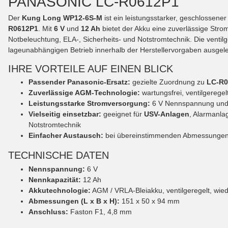
PANASONIC LC-R0612P1
Der
Kung Long WP12-6S-M
ist ein leistungsstarker, geschlossene
R0612P1
. Mit
6 V
und
12 Ah
bietet der Akku eine zuverlässige Str
Notbeleuchtung, ELA-, Sicherheits- und Notstromtechnik. Die venti
lageunabhängigen Betrieb innerhalb der Herstellervorgaben ausgele
IHRE VORTEILE AUF EINEN BLICK
Passender Panasonic-Ersatz:
gezielte Zuordnung zu
LC-R0
Zuverlässige AGM-Technologie:
wartungsfrei, ventilgeregel
Leistungsstarke Stromversorgung:
6 V Nennspannung und 
Vielseitig einsetzbar:
geeignet für
USV-Anlagen
, Alarmanla
Notstromtechnik
Einfacher Austausch:
bei übereinstimmenden Abmessungen,
TECHNISCHE DATEN
Nennspannung:
6 V
Nennkapazität:
12 Ah
Akkutechnologie:
AGM / VRLA-Bleiakku, ventilgeregelt, wied
Abmessungen (L x B x H):
151 x 50 x 94 mm
Anschluss:
Faston F1, 4,8 mm