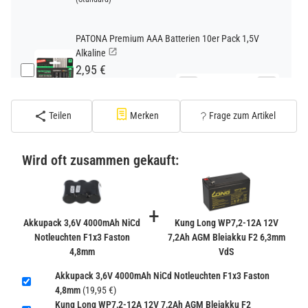
PATONA Premium AAA Batterien 10er Pack 1,5V
Alkaline
2,95 €
−
+
inkl. 19% USt. zzgl.
Versand
(Standard)
Teilen
Merken
Frage zum Artikel
PATONA Premium CR2032 Batterien 10er Pack 3V
Lithium
Wird oft zusammen gekauft:
2,99 €
inkl. 19% USt. zzgl.
Versand
−
+
(Gefahrgut UN3090 Versand
+
gem. SV188 ADR)
Akkupack 3,6V 4000mAh NiCd
Kung Long WP7,2-12A 12V
Notleuchten F1x3 Faston
7,2Ah AGM Bleiakku F2 6,3mm
4,8mm
VdS
Verbatim Cool'n'Go AirJet Handventilator 4000mAh
Grau Lila
Akkupack 3,6V 4000mAh NiCd Notleuchten F1x3 Faston
22,95 €
4,8mm
(19,95 €)
−
+
Kung Long WP7,2-12A 12V 7,2Ah AGM Bleiakku F2
inkl. 19% USt. zzgl.
Versand