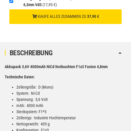
6,3mm VdS
(17,95 €)
(Gefahrgut UN3480 Versand
1
gem. SV188 ADR)
KAUFE ALLES ZUSAMMEN ZU
37,90 €
BESCHREIBUNG
Akkupack 3,6V 4000mAh NiCd Notleuchten F1x3 Faston 4,8mm
Technische Daten:
Zellengröße: D (Mono)
System: Ni-Cd
Spannung: 3,6 Volt
mAh: 4000 mAh
Stecksystem: F1*3
Zellentyp: Industrie Hochtemperatur
Nettogewicht: 405 g
Konfiguration: F1x3