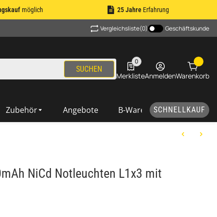
ngskauf
möglich
25 Jahre
Erfahrung
Vergleichsliste
(0)
Geschäftskunde
0
0 Produkte in der Liste
SUCHEN
Merkliste
Anmelden
Warenkorb
Zubehör
Angebote
B-Ware
SCHNELLKAUF
mAh NiCd Notleuchten L1x3 mit
m