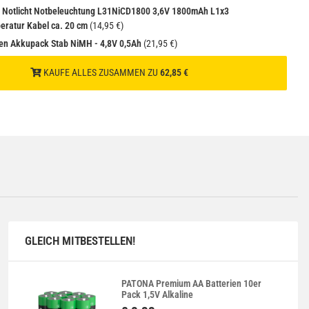
 Notlicht Notbeleuchtung L31NiCD1800 3,6V 1800mAh L1x3
ratur Kabel ca. 20 cm
(14,95 €)
en Akkupack Stab NiMH - 4,8V 0,5Ah
(21,95 €)
KAUFE ALLES ZUSAMMEN ZU
62,85 €
GLEICH MITBESTELLEN!
PATONA Premium AA Batterien 10er
Pack 1,5V Alkaline