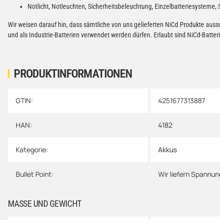
Notlicht, Notleuchten, Sicherheitsbeleuchtung, Einzelbatteriesysteme, 
Wir weisen darauf hin, dass sämtliche von uns gelieferten NiCd Produkte auss
und als Industrie-Batterien verwendet werden dürfen. Erlaubt sind NiCd-Batt
PRODUKTINFORMATIONEN
GTIN:
4251677313887
Produkteigenschaft
Wert
HAN:
4182
Kategorie:
Akkus
Bullet Point:
Wir liefern Spannun
MASSE UND GEWICHT