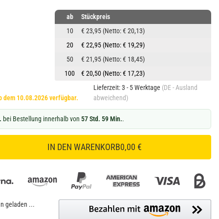
ab
Stückpreis
10
€ 23,95
(Netto: € 20,13)
20
€ 22,95
(Netto: € 19,29)
50
€ 21,95
(Netto: € 18,45)
100
€ 20,50
(Netto: € 17,23)
Lieferzeit:
3 - 5 Werktage
(DE - Ausland
 ab dem 10.08.2026 verfügbar.
abweichend)
.
bei Bestellung innerhalb von
57 Std. 59 Min.
.
IN DEN WARENKORB
0,00 €
 geladen ...