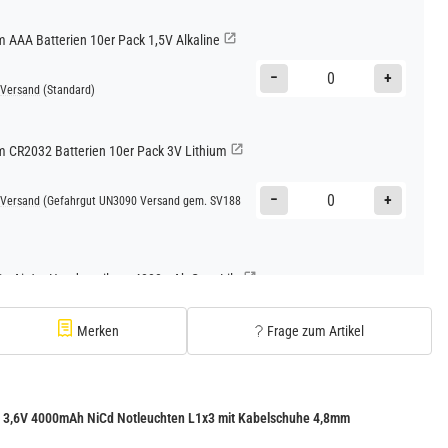
AAA Batterien 10er Pack 1,5V Alkaline
−
+
Versand
(Standard)
CR2032 Batterien 10er Pack 3V Lithium
−
+
Versand
(Gefahrgut UN3090 Versand gem. SV188
Go AirJet Handventilator 4000mAh Grau Lila
−
+
Versand
(Gefahrgut UN3480 Versand gem. SV188
Merken
Frage zum Artikel
1
 3,6V 4000mAh NiCd Notleuchten L1x3 mit Kabelschuhe 4,8mm