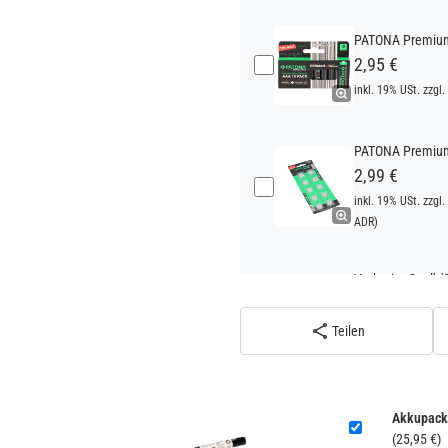
PATONA Premium 
2,95 €
inkl. 19% USt. zzgl.
PATONA Premium 
2,99 €
inkl. 19% USt. zzgl.
ADR)
Verbatim Cool'n'
22,95 €
inkl. 19% USt. zzgl.
Teilen
ADR)
Akkupack
(25,95 €)