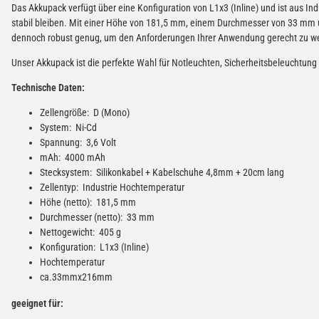
Das Akkupack verfügt über eine Konfiguration von L1x3 (Inline) und ist aus In
stabil bleiben. Mit einer Höhe von 181,5 mm, einem Durchmesser von 33 mm u
dennoch robust genug, um den Anforderungen Ihrer Anwendung gerecht zu w
Unser Akkupack ist die perfekte Wahl für Notleuchten, Sicherheitsbeleuchtun
Technische Daten:
Zellengröße: D (Mono)
System: Ni-Cd
Spannung: 3,6 Volt
mAh: 4000 mAh
Stecksystem: Silikonkabel + Kabelschuhe 4,8mm + 20cm lang
Zellentyp: Industrie Hochtemperatur
Höhe (netto): 181,5 mm
Durchmesser (netto): 33 mm
Nettogewicht: 405 g
Konfiguration: L1x3 (Inline)
Hochtemperatur
ca.33mmx216mm
geeignet für: