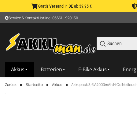
Gratis Versand
in DE ab 39,95 €
Service & Kontakt
Hotline: 05661 - 920 150
Akkus
Batterien
E-Bike Akkus
Energ
Zurück
Startseite
Akkus
Akkupack 3,6V 4000mAh NiCd Notleuch