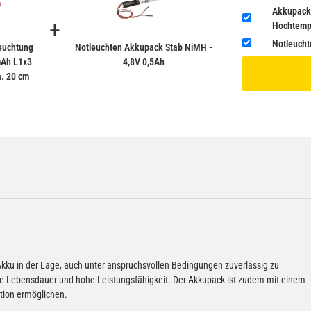
Akkupack
+
Hochtempe
Notleucht
euchtung
Notleuchten Akkupack Stab NiMH -
mAh L1x3
4,8V 0,5Ah
. 20 cm
Akku in der Lage, auch unter anspruchsvollen Bedingungen zuverlässig zu
nge Lebensdauer und hohe Leistungsfähigkeit. Der Akkupack ist zudem mit einem
ation ermöglichen.