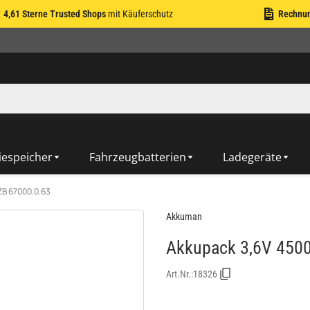
4,61 Sterne Trusted Shops
mit Käuferschutz
Rechnu
iespeicher
Fahrzeugbatterien
Ladegeräte
ZB 67000.0.63
Akkuman
Akkupack 3,6V 450
Art.Nr.:
18326