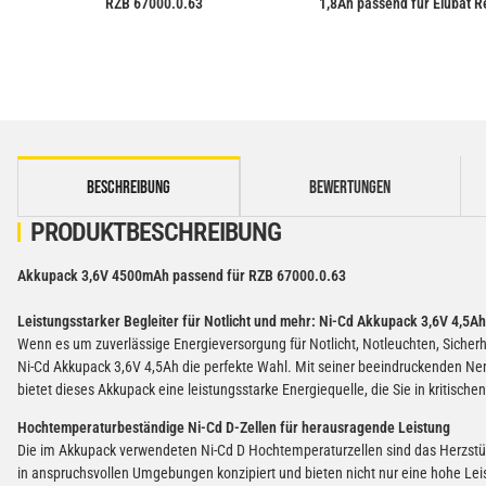
RZB 67000.0.63
1,8Ah passend für Elubat 
weitere Registerkarten anzeigen
BESCHREIBUNG
BEWERTUNGEN
PRODUKTBESCHREIBUNG
Akkupack 3,6V 4500mAh passend für RZB 67000.0.63
Leistungsstarker Begleiter für Notlicht und mehr: Ni-Cd Akkupack 3,6V 4,5Ah
Wenn es um zuverlässige Energieversorgung für Notlicht, Notleuchten, Sicherh
Ni-Cd Akkupack 3,6V 4,5Ah die perfekte Wahl. Mit seiner beeindruckenden 
bietet dieses Akkupack eine leistungsstarke Energiequelle, die Sie in kritische
Hochtemperaturbeständige Ni-Cd D-Zellen für herausragende Leistung
Die im Akkupack verwendeten Ni-Cd D Hochtemperaturzellen sind das Herzstück
in anspruchsvollen Umgebungen konzipiert und bieten nicht nur eine hohe L