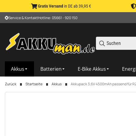
Gratis Versand
in DE ab 39,95 €
Service & Kontakt
Hotline: 05661 - 920 150
Akkus
Batterien
E-Bike Akkus
Energ
Zurück
Startseite
Akkus
Akkupack 3,6V 4500mAh passend für R