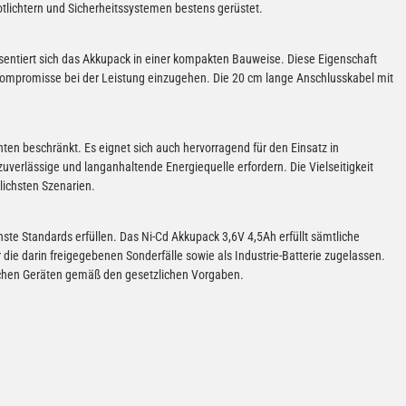
tlichtern und Sicherheitssystemen bestens gerüstet.
ntiert sich das Akkupack in einer kompakten Bauweise. Diese Eigenschaft
 Kompromisse bei der Leistung einzugehen. Die 20 cm lange Anschlusskabel mit
hten beschränkt. Es eignet sich auch hervorragend für den Einsatz in
erlässige und langanhaltende Energiequelle erfordern. Die Vielseitigkeit
lichsten Szenarien.
ste Standards erfüllen. Das Ni-Cd Akkupack 3,6V 4,5Ah erfüllt sämtliche
die darin freigegebenen Sonderfälle sowie als Industrie-Batterie zugelassen.
ischen Geräten gemäß den gesetzlichen Vorgaben.