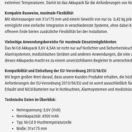
extremen Temperaturen. Damit ist das Akkupack für die Anforderungen von No
Kompakte Bauweise, maximale Flexibilität
Mit Abmessungen von 31x175 mm und einem Gewicht von nur ca. 0,42 kg präse
ermöglicht eine einfache Integration in verschiedenste Systeme, ohne dabei
offenem Ende bieten zusätzliche Flexibilität bei der Installation.
Vielseitige Anwendungsbereiche für maximale Einsatzmöglichkeiten
Das Ni-Cd Akkupack 3,6V 4,5Ah ist nicht nur auf Notlichter und Sicherheitsleuc
Alarmsystemen, medizinischen Geräten und anderen Anwendungen, die eine zuv
dieses Akkupacks macht es zu einem unverzichtbaren Begleiter in unterschied
Kompatibilität und Einhaltung der EU-Verordnung 2013/56/EU
Wir legen großen Wert darauf, dass unsere Kunden Produkte erhalten, die höch
Anforderungen der EU-Verordnung 2013/56/EU und ist somit ausschließlich für 
Erlaubt sind NiCd-Batterien nur in Notleuchten, Alarmsystemen und medizin
Technische Daten im Überblick:
Nennspannung: 3,6V (Volt)
Nennkapazität: 4500 mAh
Typ: Ni-Cd D Hochtemperaturzelle
Maße: 31x175 mm