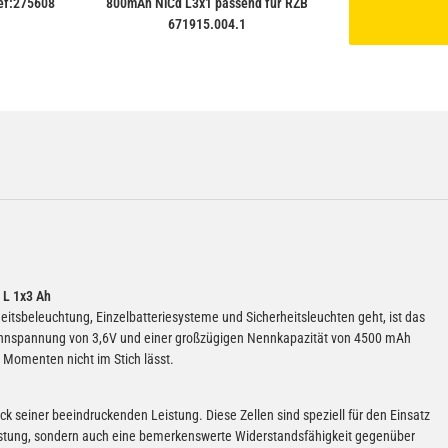
Ref:275608
800mAh NiCd L3x1 passend für RZB
671915.004.1
 L 1x3 Ah
eitsbeleuchtung, Einzelbatteriesysteme und Sicherheitsleuchten geht, ist das
Nennspannung von 3,6V und einer großzügigen Nennkapazität von 4500 mAh
n Momenten nicht im Stich lässt.
 seiner beeindruckenden Leistung. Diese Zellen sind speziell für den Einsatz
eistung, sondern auch eine bemerkenswerte Widerstandsfähigkeit gegenüber