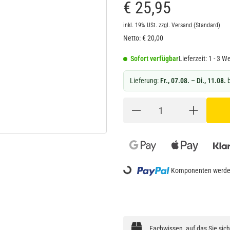
€ 25,95
inkl. 19% USt.
zzgl.
Versand
(Standard)
Netto:
€
20,00
Sofort verfügbar
Lieferzeit:
1 - 3 W
Lieferung:
Fr., 07.08. – Di., 11.08.
b
Loading...
Komponenten werden
Fachwissen, auf das Sie sic