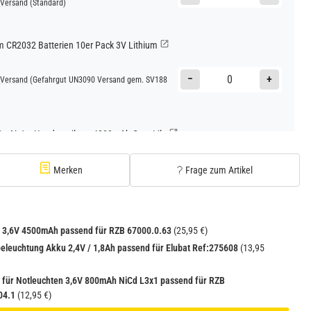
Versand
(Standard)
CR2032 Batterien 10er Pack 3V Lithium
−
+
Versand
(Gefahrgut UN3090 Versand gem. SV188
Go AirJet Handventilator 4000mAh Grau Lila
−
+
Versand
(Gefahrgut UN3480 Versand gem. SV188
Merken
Frage zum Artikel
1
Go AirJet Handventilator Weiß Silber 4000mAh
 3,6V 4500mAh passend für RZB 67000.0.63
(25,95 €)
−
+
eleuchtung Akku 2,4V / 1,8Ah passend für Elubat Ref:275608
(13,95
Versand
(Gefahrgut UN3480 Versand gem. SV188
1
für Notleuchten 3,6V 800mAh NiCd L3x1 passend für RZB
04.1
(12,95 €)