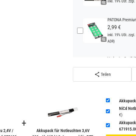
inkl. 19% USt. zzgl.
PATONA Premium 
2,99 €
inkl. 19% USt. zzgl.
ADR)
Verbatim Cool'n'
22,95 €
inkl. 19% USt. zzgl.
Teilen
ADR)
Verbatim Cool'n'
Akkupack
22,95 €
NiCd Notb
inkl. 19% USt. zzgl.
€)
ADR)
+
Akkupack 
671915.0
u 2,4V /
Akkupack für Notleuchten 3,6V