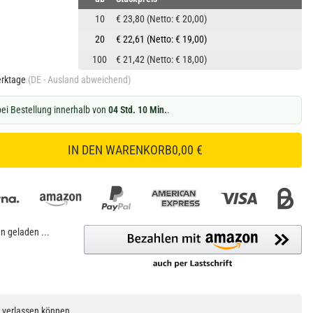
10
€ 23,80
(Netto: € 20,00)
20
€ 22,61
(Netto: € 19,00)
100
€ 21,42
(Netto: € 18,00)
erktage
(DE - Ausland abweichend)
ei Bestellung innerhalb von
04 Std. 10 Min.
.
IN DEN WARENKORB
0,00 €
 geladen ...
h verlassen können.