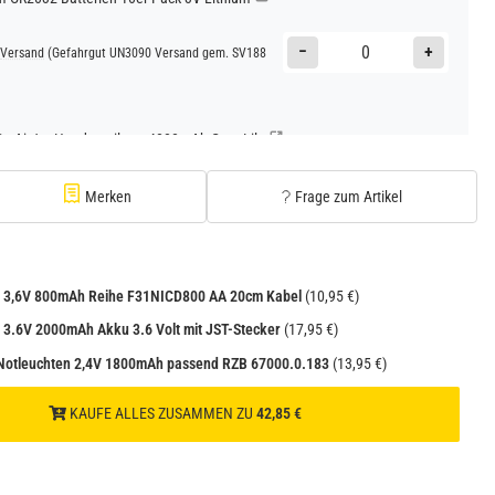
−
+
Versand
(Gefahrgut UN3090 Versand gem. SV188
Go AirJet Handventilator 4000mAh Grau Lila
−
+
Versand
(Gefahrgut UN3480 Versand gem. SV188
Merken
Frage zum Artikel
1
Go AirJet Handventilator Weiß Silber 4000mAh
 3,6V 800mAh Reihe F31NICD800 AA 20cm Kabel
(10,95 €)
−
+
3.6V 2000mAh Akku 3.6 Volt mit JST-Stecker
(17,95 €)
Versand
(Gefahrgut UN3480 Versand gem. SV188
1
 Notleuchten 2,4V 1800mAh passend RZB 67000.0.183
(13,95 €)
KAUFE ALLES ZUSAMMEN ZU
42,85 €