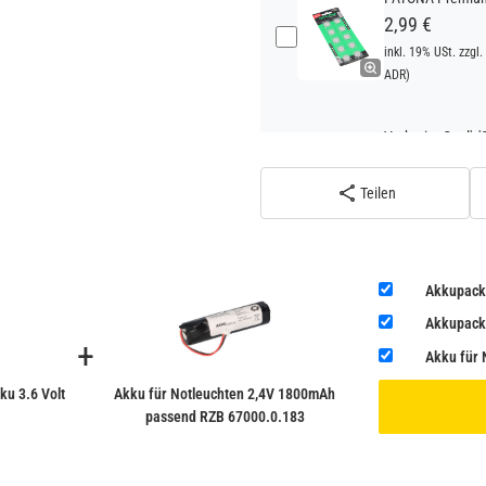
2,99 €
inkl. 19% USt. zzgl.
ADR)
Verbatim Cool'n'
22,95 €
inkl. 19% USt. zzgl.
Teilen
ADR)
Verbatim Cool'n'
Akkupack
22,95 €
Akkupack 
inkl. 19% USt. zzgl.
+
ADR)
Akku für
u 3.6 Volt
Akku für Notleuchten 2,4V 1800mAh
passend RZB 67000.0.183