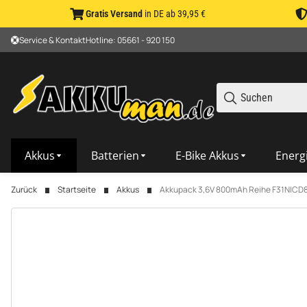
Gratis Versand
in DE ab 39,95 €
Service & Kontakt
Hotline: 05661 - 920 150
Akkus
Batterien
E-Bike Akkus
Energ
Zurück
Startseite
Akkus
Akkupack 3,6V 800mAh Reihe F31NICD