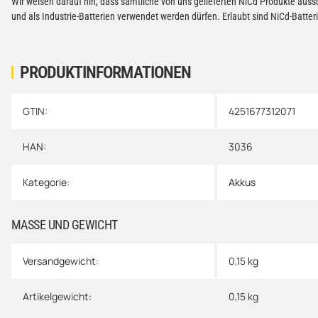
Wir weisen darauf hin, dass sämtliche von uns gelieferten NiCd Produkte auss
und als Industrie-Batterien verwendet werden dürfen. Erlaubt sind NiCd-Batt
PRODUKTINFORMATIONEN
GTIN:
4251677312071
Produkteigenschaft
Wert
HAN:
3036
Kategorie:
Akkus
MASSE UND GEWICHT
Versandgewicht:
0,15 kg
Artikelgewicht:
0,15
kg