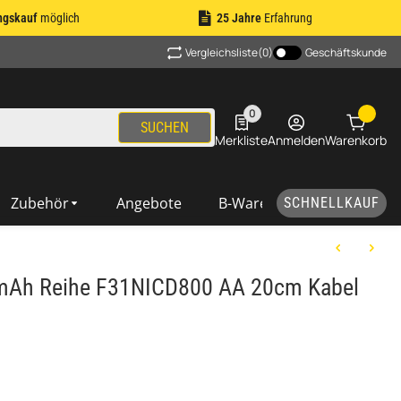
ngskauf
möglich
25 Jahre
Erfahrung
Vergleichsliste
(0)
Geschäftskunde
0
0 Produkte in der Liste
SUCHEN
Merkliste
Anmelden
Warenkorb
Zubehör
Angebote
B-Ware
SCHNELLKAUF
mAh Reihe F31NICD800 AA 20cm Kabel