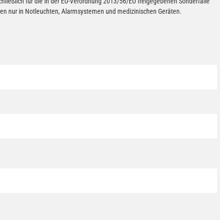
chließlich für die in der EU-Verordnung 2013/56/EU freigegebenen Sonderfälle
erien nur in Notleuchten, Alarmsystemen und medizinischen Geräten.