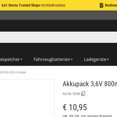
4,61 Sterne Trusted Shops
mit Käuferschutz
Rechnu
iespeicher
Fahrzeugbatterien
Ladegeräte
800 AA 20cm Kabel
Akkupack 3,6V 800
Art.Nr.:
3036
€ 10,95
inkl. 19% USt.
zzgl.
Versand
(Standard)