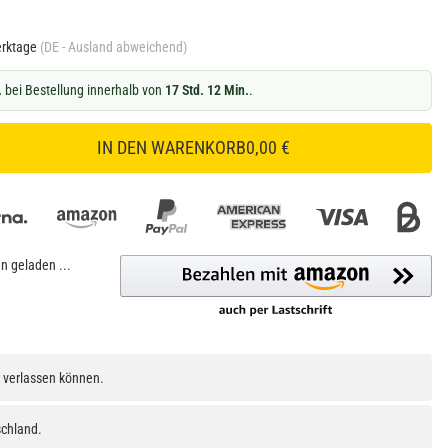
erktage
(DE - Ausland abweichend)
.
bei Bestellung innerhalb von
17 Std. 12 Min.
.
IN DEN WARENKORB
0,00 €
 geladen ...
h verlassen können.
schland.