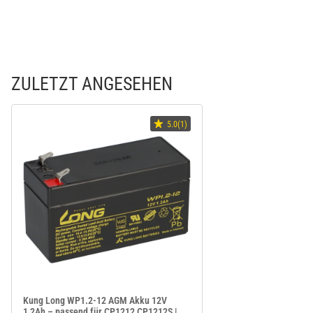
ZULETZT ANGESEHEN
5.0(1)
Kung Long WP1.2-12 AGM Akku 12V
1,2Ah – passend für CP1212 CP1212S |