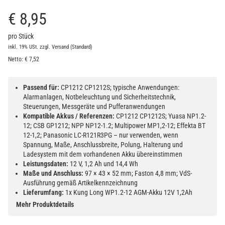
€ 8,95
pro Stück
inkl. 19% USt.
zzgl.
Versand
(Standard)
Netto:
€
7,52
Passend für:
CP1212 CP1212S; typische Anwendungen:
Alarmanlagen, Notbeleuchtung und Sicherheitstechnik,
Steuerungen, Messgeräte und Pufferanwendungen
Kompatible Akkus / Referenzen:
CP1212 CP1212S; Yuasa NP1.2-
12; CSB GP1212; NPP NP12-1.2; Multipower MP1,2-12; Effekta BT
12-1,2; Panasonic LC-R121R3PG – nur verwenden, wenn
Spannung, Maße, Anschlussbreite, Polung, Halterung und
Ladesystem mit dem vorhandenen Akku übereinstimmen
Leistungsdaten:
12 V, 1,2 Ah und 14,4 Wh
Maße und Anschluss:
97 × 43 × 52 mm; Faston 4,8 mm; VdS-
Ausführung gemäß Artikelkennzeichnung
Lieferumfang:
1x Kung Long WP1.2-12 AGM-Akku 12V 1,2Ah
Mehr Produktdetails