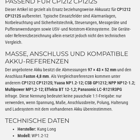
PASSEND FÜR CP1212 CP1212S
Dieser Artikel ist gezielt als Ersatz beziehungsweise Akkusatz für
CP1212
CP1212S
aufbereitet. Typische Einsatzfelder sind Alarmanlagen,
Notbeleuchtung und Sicherheitstechnik, Steuerungen, Messgeräte und
Pufferanwendungen sowie USV- und Notstrom-Kleinsysteme. Die Geräte-
oder Referenzbezeichnung allein ersetzt jedoch nicht den technischen
Vergleich.
MASSE, ANSCHLUSS UND KOMPATIBLE A
KKU-REFERENZEN
Der angebotene Akku besitzt die Abmessungen
97 × 43 × 52 mm
und den
Anschluss
Faston 4,8 mm
. Als Vergleichsreferenzen kommen unter
anderem
CP1212 CP1212S; Yuasa NP1.2-12; CSB GP1212; NPP NP12-1.2;
Multipower MP1,2-12; Effekta BT 12-1,2; Panasonic LC-R121R3PG
infrage. Diese Nennung bedeutet keine pauschale 1:1-Freigabe: nur
verwenden, wenn Spannung, Maße, Anschlussbreite, Polung, Halterung
und Ladesystem mit dem vorhandenen Akku übereinstimmen.
TECHNISCHE DATEN
Hersteller:
Kung Long
Modell:
WP1.2-12