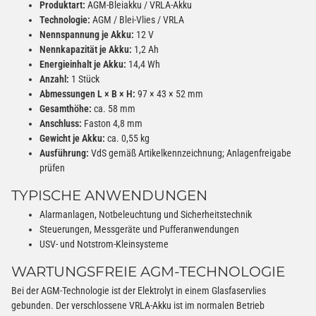
Produktart:
AGM-Bleiakku / VRLA-Akku
Technologie:
AGM / Blei-Vlies / VRLA
Nennspannung je Akku:
12 V
Nennkapazität je Akku:
1,2 Ah
Energieinhalt je Akku:
14,4 Wh
Anzahl:
1 Stück
Abmessungen L × B × H:
97 × 43 × 52 mm
Gesamthöhe:
ca. 58 mm
Anschluss:
Faston 4,8 mm
Gewicht je Akku:
ca. 0,55 kg
Ausführung:
VdS gemäß Artikelkennzeichnung; Anlagenfreigabe
prüfen
TYPISCHE ANWENDUNGEN
Alarmanlagen, Notbeleuchtung und Sicherheitstechnik
Steuerungen, Messgeräte und Pufferanwendungen
USV- und Notstrom-Kleinsysteme
WARTUNGSFREIE AGM-TECHNOLOGIE
Bei der AGM-Technologie ist der Elektrolyt in einem Glasfaservlies
gebunden. Der verschlossene VRLA-Akku ist im normalen Betrieb