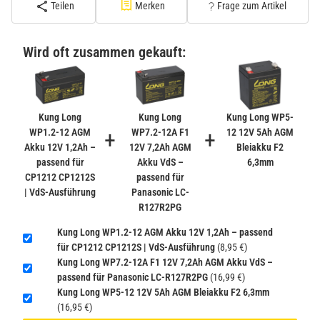
Teilen
Merken
Frage zum Artikel
PATONA Premium CR2032 Batterien 10er Pack 3V
Lithium
Wird oft zusammen gekauft:
2,99 €
inkl. 19% USt. zzgl.
Versand
−
+
(Gefahrgut UN3090 Versand
gem. SV188 ADR)
Kung Long
Kung Long
Kung Long WP5-
WP1.2-12 AGM
+
WP7.2-12A F1
+
12 12V 5Ah AGM
Akku 12V 1,2Ah –
12V 7,2Ah AGM
Bleiakku F2
Verbatim Cool'n'Go AirJet Handventilator 4000mAh
passend für
Akku VdS –
6,3mm
Grau Lila
CP1212 CP1212S
passend für
22,95 €
| VdS-Ausführung
Panasonic LC-
−
+
inkl. 19% USt. zzgl.
Versand
R127R2PG
(Gefahrgut UN3480 Versand
1
Kung Long WP1.2-12 AGM Akku 12V 1,2Ah – passend
gem. SV188 ADR)
für CP1212 CP1212S | VdS-Ausführung
(8,95 €)
Kung Long WP7.2-12A F1 12V 7,2Ah AGM Akku VdS –
passend für Panasonic LC-R127R2PG
(16,99 €)
Kung Long WP5-12 12V 5Ah AGM Bleiakku F2 6,3mm
(16,95 €)