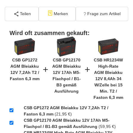
−
+
inkl. 19% USt. zzgl.
Versand
(Standard)
Teilen
Merken
Frage zum Artikel
PATONA Premium CR2032 Batterien 10er
Pack 3V Lithium
Wird oft zusammen gekauft:
2,99 €
inkl. 19% USt. zzgl.
−
+
Versand
(Gefahrgut
UN3090 Versand gem.
CSB GP1272
CSB GP12170
CSB HR1234W
SV188 ADR)
AGM Bleiakku
AGM Bleiakku
High-Rate
+
+
12V 7,2Ah T2 /
12V 17Ah M5-
AGM Bleiakku
Faston 6,3 mm
Flachpol / B1-
12V 8,4Ah 34
Verbatim Cool'n'Go AirJet Handventilator
B3 gemäß
W/Zelle bei 15
4000mAh Grau Lila
Ausführung
Min. T2 /
22,95 €
Faston 6,3 mm
inkl. 19% USt. zzgl.
−
+
CSB GP1272 AGM Bleiakku 12V 7,2Ah T2 /
Versand
(Gefahrgut
Faston 6,3 mm
(21,95 €)
1
UN3480 Versand gem.
CSB GP12170 AGM Bleiakku 12V 17Ah M5-
SV188 ADR)
Flachpol / B1-B3 gemäß Ausführung
(59,95 €)
CSB HR1234W High-Rate AGM Bleiakku 12V