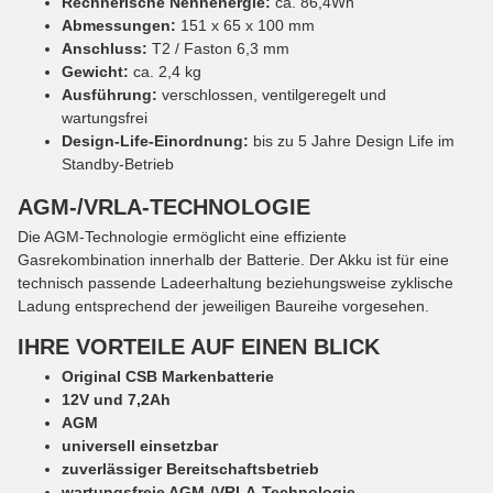
Rechnerische Nennenergie:
ca. 86,4Wh
Abmessungen:
151 x 65 x 100 mm
Anschluss:
T2 / Faston 6,3 mm
Gewicht:
ca. 2,4 kg
Ausführung:
verschlossen, ventilgeregelt und
wartungsfrei
Design-Life-Einordnung:
bis zu 5 Jahre Design Life im
Standby-Betrieb
AGM-/VRLA-TECHNOLOGIE
Die AGM-Technologie ermöglicht eine effiziente
Gasrekombination innerhalb der Batterie. Der Akku ist für eine
technisch passende Ladeerhaltung beziehungsweise zyklische
Ladung entsprechend der jeweiligen Baureihe vorgesehen.
IHRE VORTEILE AUF EINEN BLICK
Original CSB Markenbatterie
12V und 7,2Ah
AGM
universell einsetzbar
zuverlässiger Bereitschaftsbetrieb
wartungsfreie AGM-/VRLA-Technologie