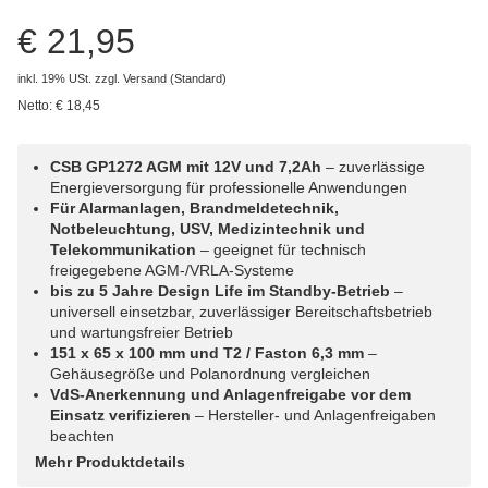
€ 21,95
inkl. 19% USt.
zzgl.
Versand
(Standard)
Netto:
€
18,45
CSB GP1272 AGM mit 12V und 7,2Ah
– zuverlässige
Energieversorgung für professionelle Anwendungen
Für Alarmanlagen, Brandmeldetechnik,
Notbeleuchtung, USV, Medizintechnik und
Telekommunikation
– geeignet für technisch
freigegebene AGM-/VRLA-Systeme
bis zu 5 Jahre Design Life im Standby-Betrieb
–
universell einsetzbar, zuverlässiger Bereitschaftsbetrieb
und wartungsfreier Betrieb
151 x 65 x 100 mm und T2 / Faston 6,3 mm
–
Gehäusegröße und Polanordnung vergleichen
VdS-Anerkennung und Anlagenfreigabe vor dem
Einsatz verifizieren
– Hersteller- und Anlagenfreigaben
beachten
Mehr Produktdetails