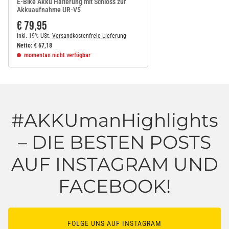
E-Bike Akku Halterung mit Schloss zur
Akkuaufnahme UR-V5
€ 79,95
inkl. 19% USt.
Versandkostenfreie Lieferung
Netto:
€
67,18
momentan nicht verfügbar
#AKKUmanHighlights
– DIE BESTEN POSTS
AUF INSTAGRAM UND
FACEBOOK!
FOLGE UNS AUF INSTAGRAM