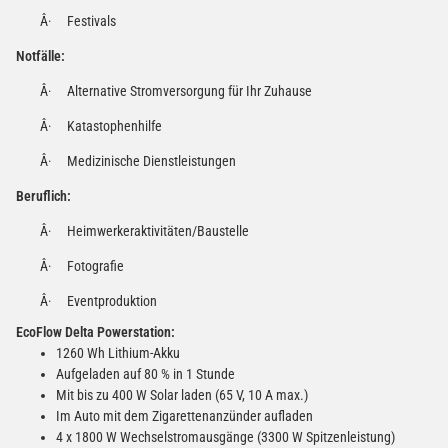
Â·
Festivals
Notfälle:
Â·
Alternative Stromversorgung für Ihr Zuhause
Â·
Katastophenhilfe
Â·
Medizinische Dienstleistungen
Beruflich:
Â·
Heimwerkeraktivitäten/Baustelle
Â·
Fotografie
Â·
Eventproduktion
EcoFlow Delta Powerstation:
1260 Wh Lithium-Akku
Aufgeladen auf 80 % in 1 Stunde
Mit bis zu 400 W Solar laden (65 V, 10 A max.)
Im Auto mit dem Zigarettenanzünder aufladen
4 x 1800 W Wechselstromausgänge (3300 W Spitzenleistung)