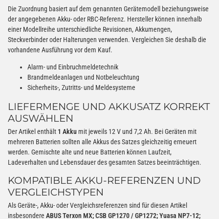
Die Zuordnung basiert auf dem genannten Gerätemodell beziehungsweise
der angegebenen Akku- oder RBC-Referenz. Hersteller können innerhalb
einer Modellreihe unterschiedliche Revisionen, Akkumengen,
Steckverbinder oder Halterungen verwenden. Vergleichen Sie deshalb die
vorhandene Ausführung vor dem Kauf.
Alarm- und Einbruchmeldetechnik
Brandmeldeanlagen und Notbeleuchtung
Sicherheits-, Zutritts- und Meldesysteme
LIEFERMENGE UND AKKUSATZ KORREKT
AUSWÄHLEN
Der Artikel enthält
1 Akku
mit jeweils 12 V und 7,2 Ah. Bei Geräten mit
mehreren Batterien sollten alle Akkus des Satzes gleichzeitig erneuert
werden. Gemischte alte und neue Batterien können Laufzeit,
Ladeverhalten und Lebensdauer des gesamten Satzes beeinträchtigen.
KOMPATIBLE AKKU-REFERENZEN UND
VERGLEICHSTYPEN
Als Geräte-, Akku- oder Vergleichsreferenzen sind für diesen Artikel
insbesondere
ABUS Terxon MX; CSB GP1270 / GP1272; Yuasa NP7-12;