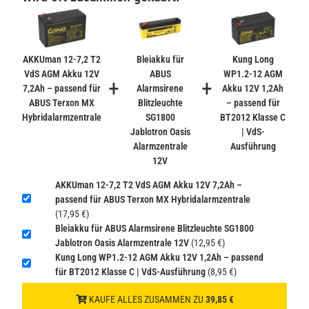
2,99 €
inkl. 19% USt. zzgl.
Versand
−
+
(Gefahrgut UN3090 Versand
gem. SV188 ADR)
AKKUman 12-7,2 T2
Bleiakku für
Kung Long
VdS AGM Akku 12V
ABUS
WP1.2-12 AGM
+
+
7,2Ah – passend für
Alarmsirene
Akku 12V 1,2Ah
Verbatim Cool'n'Go AirJet Handventilator 4000mAh
ABUS Terxon MX
Blitzleuchte
– passend für
Grau Lila
Hybridalarmzentrale
SG1800
BT2012 Klasse C
22,95 €
Jablotron Oasis
| VdS-
−
+
inkl. 19% USt. zzgl.
Versand
Alarmzentrale
Ausführung
(Gefahrgut UN3480 Versand
12V
1
gem. SV188 ADR)
AKKUman 12-7,2 T2 VdS AGM Akku 12V 7,2Ah –
passend für ABUS Terxon MX Hybridalarmzentrale
(17,95 €)
Bleiakku für ABUS Alarmsirene Blitzleuchte SG1800
Jablotron Oasis Alarmzentrale 12V
(12,95 €)
Kung Long WP1.2-12 AGM Akku 12V 1,2Ah – passend
für BT2012 Klasse C | VdS-Ausführung
(8,95 €)
KAUFE ALLES ZUSAMMEN ZU
39,85 €