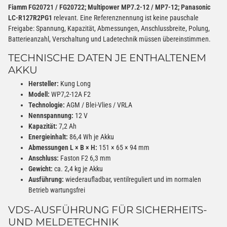
Fiamm FG20721 / FG20722; Multipower MP7.2-12 / MP7-12; Panasonic
LC-R127R2PG1
relevant. Eine Referenznennung ist keine pauschale
Freigabe: Spannung, Kapazität, Abmessungen, Anschlussbreite, Polung,
Batterieanzahl, Verschaltung und Ladetechnik müssen übereinstimmen.
TECHNISCHE DATEN JE ENTHALTENEM
AKKU
Hersteller:
Kung Long
Modell:
WP7,2-12A F2
Technologie:
AGM / Blei-Vlies / VRLA
Nennspannung:
12 V
Kapazität:
7,2 Ah
Energieinhalt:
86,4 Wh je Akku
Abmessungen L × B × H:
151 × 65 × 94 mm
Anschluss:
Faston F2 6,3 mm
Gewicht:
ca. 2,4 kg je Akku
Ausführung:
wiederaufladbar, ventilreguliert und im normalen
Betrieb wartungsfrei
VDS-AUSFÜHRUNG FÜR SICHERHEITS-
UND MELDETECHNIK