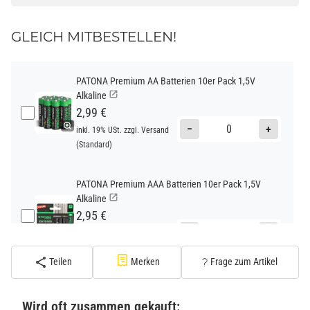
GLEICH MITBESTELLEN!
PATONA Premium AA Batterien 10er Pack 1,5V
Alkaline
2,99 €
−
+
inkl. 19% USt. zzgl.
Versand
(Standard)
PATONA Premium AAA Batterien 10er Pack 1,5V
Alkaline
2,95 €
−
+
inkl. 19% USt. zzgl.
Versand
(Standard)
Teilen
Merken
Frage zum Artikel
PATONA Premium CR2032 Batterien 10er Pack 3V
Lithium
Wird oft zusammen gekauft: