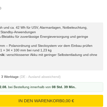
)
Ah und ca. 42 Wh für USV, Alarmanlagen, Notbeleuchtung,
e Standby-Anwendungen
leiakku für zuverlässige Energieversorgung und geringe
mm – Polanordnung und Stecksystem vor dem Einbau prüfen
1 × 34 × 100 mm bei rund 1,23 kg
nik:
verschlossener Akku mit geringer Selbstentladung und ohne
- 3 Werktage
(DE - Ausland abweichend)
2.08.
bei Bestellung innerhalb von
08 Std. 39 Min.
.
IN DEN WARENKORB
0,00 €