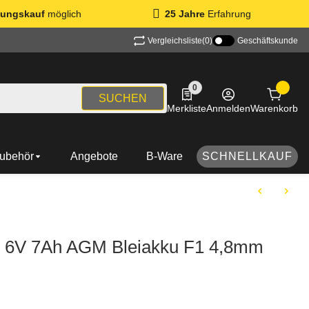
ungskauf
möglich
25 Jahre
Erfahrung
Vergleichsliste
(0)
Geschäftskunde
0
0 Produkte in der Liste
SUCHEN
Merkliste
Anmelden
Warenkorb
ubehör
Angebote
B-Ware
SCHNELLKAUF
 6V 7Ah AGM Bleiakku F1 4,8mm