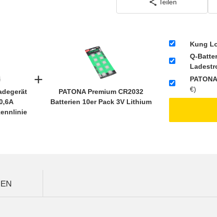
inkl. 19% USt. zz
Teilen
SV188 ADR)
Kung Lo
Q-Batter
Ladestr
+
PATONA 
€)
adegerät
PATONA Premium CR2032
 0,6A
Batterien 10er Pack 3V Lithium
ennlinie
GEN