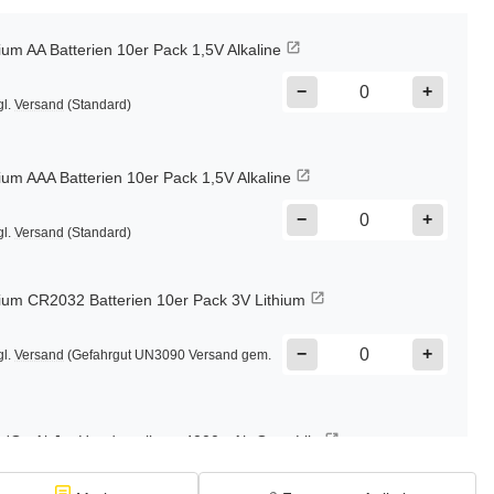
m AA Batterien 10er Pack 1,5V Alkaline
−
+
gl.
Versand
(Standard)
m AAA Batterien 10er Pack 1,5V Alkaline
−
+
gl.
Versand
(Standard)
m CR2032 Batterien 10er Pack 3V Lithium
−
+
gl.
Versand
(Gefahrgut UN3090 Versand gem.
n'Go AirJet Handventilator 4000mAh Grau Lila
−
+