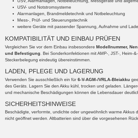
USV, Alarmanlagen, Notbeleuchtung, Messgeräte und allge
USV- und Notstromsysteme
Alarmanlagen, Brandmeldetechnik und Notbeleuchtung
Mess-, Prüf- und Steuerungstechnik
weitere Geräte mit passender Spannung, Aufnahme und Lade
KOMPATIBILITÄT UND EINBAU PRÜFEN
Vergleichen Sie vor dem Einbau insbesondere
Modellnummer, Nen
und Befestigung
. Bei Sonderkonfektionen mit AMP-, JST-, Heim-&
Steckerbelegung eindeutig übereinstimmen.
LADEN, PFLEGE UND LAGERUNG
Verwenden Sie ausschließlich ein für
6-V-AGM-/VRLA-Bleiakku
gee
des Geräts. Lagern Sie den Akku kühl, trocken und geladen. Länger
und mechanische Beschädigungen können die Lebensdauer deutlich
SICHERHEITSHINWEISE
Beschädigte, verformte, undichte oder ungewöhnlich warme Akkus 
nicht geöffnet werden. Altbatterien sind über die vorgesehenen R