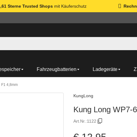
4,61 Sterne Trusted Shops
mit Käuferschutz
Rechn
espeicher
Fahrzeugbatterien
Ladegeräte
Z
u F1 4,8mm
KungLong
Kung Long WP7-6
Art.Nr.:
1122