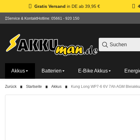
Gratis Versand
in DE ab 39,95 €
Service & Kontakt
Hotline: 05661 - 920 150
Akkus
Batterien
E-Bike Akkus
Energi
Zurück
Startseite
Akkus
Kung Long WP7-6 6V 7Ah AGM Bleiakk