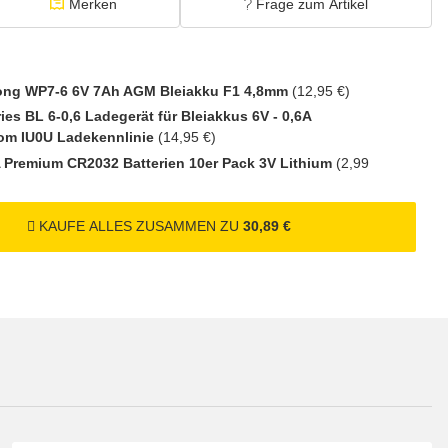
gl.
Versand
(Gefahrgut UN3480 Versand gem.
Merken
Frage zum Artikel
1
ng WP7-6 6V 7Ah AGM Bleiakku F1 4,8mm
(12,95 €)
ies BL 6-0,6 Ladegerät für Bleiakkus 6V - 0,6A
om IU0U Ladekennlinie
(14,95 €)
Premium CR2032 Batterien 10er Pack 3V Lithium
(2,99
KAUFE ALLES ZUSAMMEN ZU
30,89 €