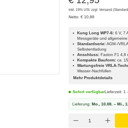
€ 12,95
inkl. 19% USt.
zzgl.
Versand
(Standard
Netto:
€
10,88
Kung Long WP7-6:
6 V, 7 
Messgeräte und allgemein
Standardserie:
AGM-/VRLA-B
Selbstentladung
Anschluss:
Faston F1 4,8 
Kompakte Bauform:
ca. 15
Wartungsfreie VRLA-Tech
Wasser-Nachfüllen
Mehr Produktdetails
Sofort verfügbar
Lieferzeit:
1 
Lieferung:
Mo., 10.08. – Mi., 1