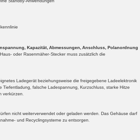
meine Standby-Anwendungen
kennlinie
nspannung, Kapazität, Abmessungen, Anschluss, Polanordnung
-Haus- oder Rasenmäher-Stecker muss zusätzlich die
ignetes Ladegerät beziehungsweise die freigegebene Ladeelektronik
e Tiefentladung, falsche Ladespannung, Kurzschluss, starke Hitze
 verkürzen.
dürfen nicht weiterverwendet oder geladen werden. Das Gehäuse darf
ücknahme- und Recyclingsysteme zu entsorgen.