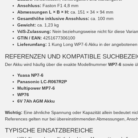
Anschluss:
Faston F1 4,8 mm
Abmessungen L × B × H:
ca. 151 × 34 × 94 mm
Gesamthöhe inklusive Anschluss:
ca. 100 mm
Gewicht:
ca. 1,23 kg
VdS-Zulassung:
Nein beziehungsweise nicht für diese Varia
GTIN / EAN:
4251677306100
Lieferumfang:
1 Kung Long WP7-6 Akku in der angebotenen
REFERENZEN UND KOMPATIBLE SUCHBEZE
Der Akku wird häufig über die exakte Modellnummer
WP7-6
sowie ü
Yuasa NP7-6
Panasonic LC-R067R2P
Multipower MP7-6
WP76
6V 7Ah AGM Akku
Wichtig:
Eine ähnliche Spannung oder Kapazität allein bedeutet nic
References gelten nur bei übereinstimmenden Abmessungen, Anschlu
TYPISCHE EINSATZBEREICHE