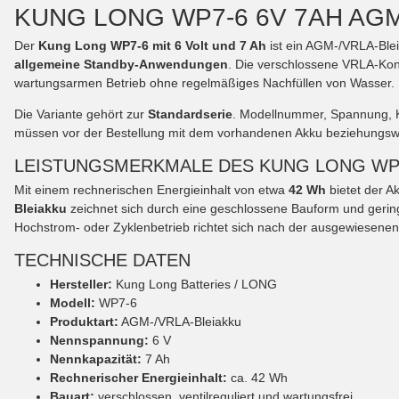
KUNG LONG WP7-6 6V 7AH AGM
Der
Kung Long WP7-6 mit 6 Volt und 7 Ah
ist ein AGM-/VRLA-Ble
allgemeine Standby-Anwendungen
. Die verschlossene VRLA-Kons
wartungsarmen Betrieb ohne regelmäßiges Nachfüllen von Wasser.
Die Variante gehört zur
Standardserie
. Modellnummer, Spannung, 
müssen vor der Bestellung mit dem vorhandenen Akku beziehungsw
LEISTUNGSMERKMALE DES KUNG LONG WP
Mit einem rechnerischen Energieinhalt von etwa
42 Wh
bietet der A
Bleiakku
zeichnet sich durch eine geschlossene Bauform und gering
Hochstrom- oder Zyklenbetrieb richtet sich nach der ausgewiesenen
TECHNISCHE DATEN
Hersteller:
Kung Long Batteries / LONG
Modell:
WP7-6
Produktart:
AGM-/VRLA-Bleiakku
Nennspannung:
6 V
Nennkapazität:
7 Ah
Rechnerischer Energieinhalt:
ca. 42 Wh
Bauart:
verschlossen, ventilreguliert und wartungsfrei