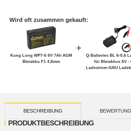
Wird oft zusammen gekauft:
+
Kung Long WP7-6 6V 7Ah AGM
Q-Batteries BL 6-0,6 L
Bleiakku F1 4,8mm
für Bleiakkus 6V -
Ladestrom IU0U Ladek
weitere Registerkarten anzeigen
BESCHREIBUNG
BEWERTUN
PRODUKTBESCHREIBUNG