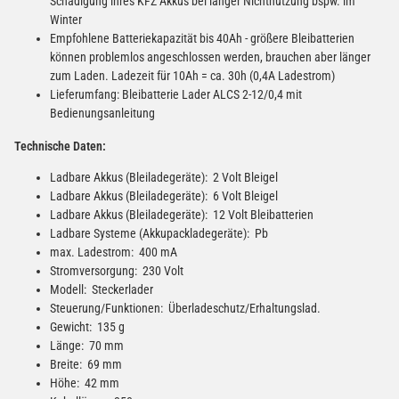
Schädigung ihres KFZ Akkus bei langer Nichtnutzung bspw. im
22,95 €
Winter
−
+
Empfohlene Batteriekapazität bis 40Ah - größere Bleibatterien
inkl. 19% USt. zzgl.
Versand
können problemlos angeschlossen werden, brauchen aber länger
(Gefahrgut UN3480 Versand
1
zum Laden. Ladezeit für 10Ah = ca. 30h (0,4A Ladestrom)
gem. SV188 ADR)
Lieferumfang: Bleibatterie Lader ALCS 2-12/0,4 mit
Bedienungsanleitung
Technische Daten:
Ladbare Akkus (Bleiladegeräte): 2 Volt Bleigel
Ladbare Akkus (Bleiladegeräte): 6 Volt Bleigel
Ladbare Akkus (Bleiladegeräte): 12 Volt Bleibatterien
Ladbare Systeme (Akkupackladegeräte): Pb
max. Ladestrom: 400 mA
Stromversorgung: 230 Volt
Modell: Steckerlader
Steuerung/Funktionen: Überladeschutz/Erhaltungslad.
Gewicht: 135 g
Länge: 70 mm
Breite: 69 mm
Höhe: 42 mm