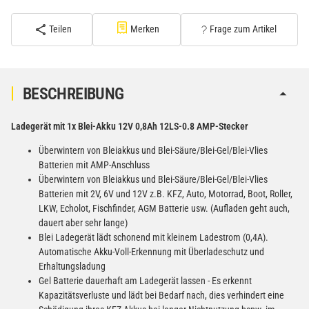
inkl. 19% USt. zzgl.
Versand
(Standard)
Teilen
Merken
Frage zum Artikel
PATONA Premium CR2032 Batterien 10er Pack 3V
Lithium
2,99 €
BESCHREIBUNG
inkl. 19% USt. zzgl.
Versand
−
+
(Gefahrgut UN3090 Versand
Ladegerät mit 1x Blei-Akku 12V 0,8Ah 12LS-0.8 AMP-Stecker
gem. SV188 ADR)
Überwintern von Bleiakkus und Blei-Säure/Blei-Gel/Blei-Vlies
Batterien mit AMP-Anschluss
Verbatim Cool'n'Go AirJet Handventilator 4000mAh
Überwintern von Bleiakkus und Blei-Säure/Blei-Gel/Blei-Vlies
Grau Lila
Batterien mit 2V, 6V und 12V z.B. KFZ, Auto, Motorrad, Boot, Roller,
22,95 €
LKW, Echolot, Fischfinder, AGM Batterie usw. (Aufladen geht auch,
−
+
inkl. 19% USt. zzgl.
Versand
dauert aber sehr lange)
(Gefahrgut UN3480 Versand
Blei Ladegerät lädt schonend mit kleinem Ladestrom (0,4A).
1
gem. SV188 ADR)
Automatische Akku-Voll-Erkennung mit Überladeschutz und
Erhaltungsladung
Gel Batterie dauerhaft am Ladegerät lassen - Es erkennt
Verbatim Cool'n'Go AirJet Handventilator Weiß Silber
Kapazitätsverluste und lädt bei Bedarf nach, dies verhindert eine
4000mAh