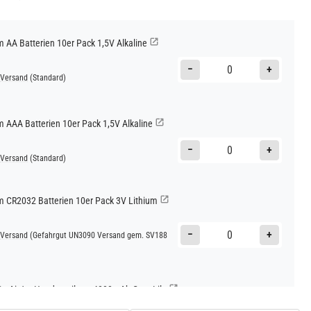
AA Batterien 10er Pack 1,5V Alkaline
−
+
Versand
(Standard)
AAA Batterien 10er Pack 1,5V Alkaline
−
+
Versand
(Standard)
CR2032 Batterien 10er Pack 3V Lithium
−
+
Versand
(Gefahrgut UN3090 Versand gem. SV188
Go AirJet Handventilator 4000mAh Grau Lila