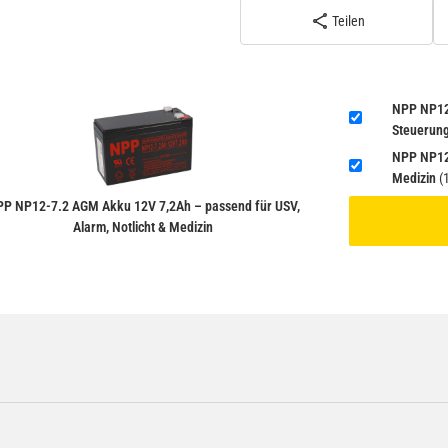
inkl. 19% USt. zzgl.
Teilen
ADR)
NPP NP12-
Steuerun
NPP NP12-
Medizin
(1
P NP12-7.2 AGM Akku 12V 7,2Ah – passend für USV,
Alarm, Notlicht & Medizin