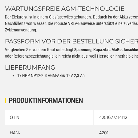
WARTUNGSFREIE AGM-TECHNOLOGIE
Der Elektrolyt ist in einem Glasfaservlies gebunden. Dadurch ist der Akku versc
Nachfüllens von Wasser. Die robuste VRLA-Bauweise unterstützt eine zuverläs
Zyklenanwendung.
PASSFORM VOR DER BESTELLUNG SICHE
Vergleichen Sie vor dem Kauf unbedingt
Spannung, Kapazität, Maße, Anschlus
oder Referenzbezeichnung allein reicht nicht aus, weil Hersteller innerhalb 
LIEFERUMFANG
1x NPP NP12-2.3 AGM-Akku 12V 2,3 Ah
PRODUKTINFORMATIONEN
GTIN:
4251677314112
Produkteigenschaft
Wert
HAN:
4201