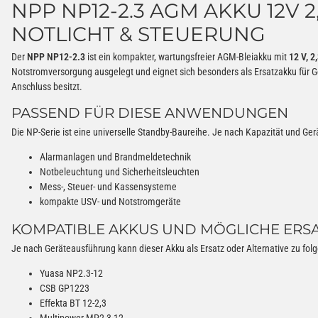
NPP NP12-2.3 AGM AKKU 12V 
NOTLICHT & STEUERUNG
Der
NPP NP12-2.3
ist ein kompakter, wartungsfreier AGM-Bleiakku mit
12 V, 2
Notstromversorgung ausgelegt und eignet sich besonders als Ersatzakku für G
Anschluss besitzt.
PASSEND FÜR DIESE ANWENDUNGEN
Die NP-Serie ist eine universelle Standby-Baureihe. Je nach Kapazität und G
Alarmanlagen und Brandmeldetechnik
Notbeleuchtung und Sicherheitsleuchten
Mess-, Steuer- und Kassensysteme
kompakte USV- und Notstromgeräte
KOMPATIBLE AKKUS UND MÖGLICHE ERS
Je nach Geräteausführung kann dieser Akku als Ersatz oder Alternative zu fol
Yuasa NP2.3-12
CSB GP1223
Effekta BT 12-2,3
Multipower MP2,3-12