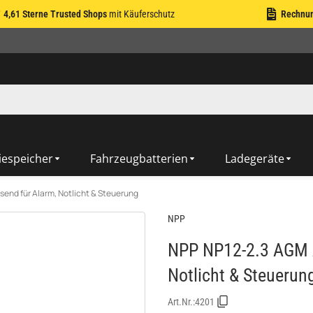
4,61 Sterne Trusted Shops
mit Käuferschutz
Rechnu
iespeicher
Fahrzeugbatterien
Ladegeräte
end für Alarm, Notlicht & Steuerung
NPP
NPP NP12-2.3 AGM A
Notlicht & Steuerun
Art.Nr.:
4201