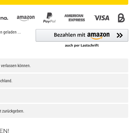
 geladen ...
h verlassen können.
schland.
at zurückgeben.
EN!