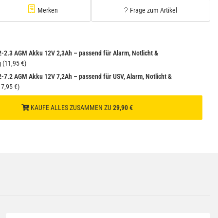
−
+
Versand
(Gefahrgut UN3480 Versand gem. SV188
Merken
Frage zum Artikel
1
2.3 AGM Akku 12V 2,3Ah – passend für Alarm, Notlicht &
g
(11,95 €)
7.2 AGM Akku 12V 7,2Ah – passend für USV, Alarm, Notlicht &
7,95 €)
KAUFE ALLES ZUSAMMEN ZU
29,90 €