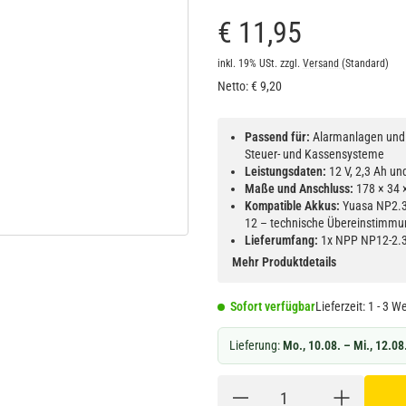
€ 11,95
inkl. 19% USt.
zzgl.
Versand
(Standard)
Netto:
€
9,20
Passend für:
Alarmanlagen und 
Steuer- und Kassensysteme
Leistungsdaten:
12 V, 2,3 Ah un
Maße und Anschluss:
178 × 34 
Kompatible Akkus:
Yuasa NP2.3-
12 – technische Übereinstimmu
Lieferumfang:
1x NPP NP12-2.3
Mehr Produktdetails
Sofort verfügbar
Lieferzeit:
1 - 3 W
Lieferung:
Mo., 10.08. – Mi., 12.08