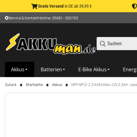
Gratis Versand
in DE ab 39,95 €
Service & Kontakt
Hotline: 05661 - 920 150
Akkus
Batterien
E-Bike Akkus
Energ
Zurück
Startseite
Akkus
NPP NP12-2.3 AGM Akku 12V 2,3Ah – pass