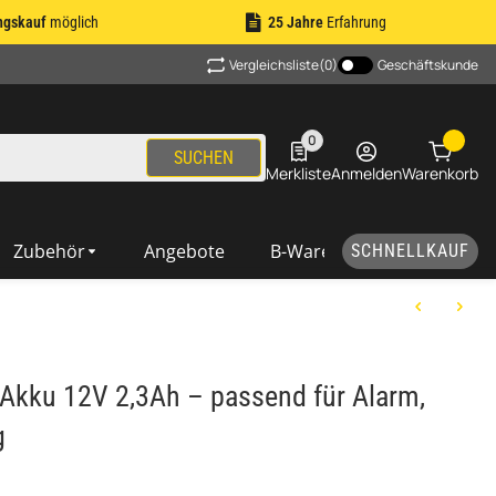
ngskauf
möglich
25 Jahre
Erfahrung
Vergleichsliste
(0)
Geschäftskunde
0
0 Produkte in der Liste
SUCHEN
Merkliste
Anmelden
Warenkorb
Zubehör
Angebote
B-Ware
SCHNELLKAUF
kku 12V 2,3Ah – passend für Alarm,
g