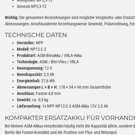
Genesis NP2,3-12
Wichtig:
Die genannten Bezeichnungen sind mögliche Vergleichs- oder Ersatzt
Abmessungen, Anschlussbreite beziehungsweise Gewinde, Polanordnung, Einb
TECHNISCHE DATEN
Hersteller:
NPP
Modell:
NP12-2.3
Produktart:
AGM-Bleiakku / VRLA-Akku
Technologie:
AGM / Blei-Vlies / VRLA
Nennspannung:
12 V
Nennkapazität:
2,3 Ah
Energieinhalt:
27,6 Wh
Abmessungen L × B × H:
178 × 34 × 66 mm Gesamthöhe
Anschluss:
Faston 4,8 mm
Gewicht:
ca. 0,9 kg
Lieferumfang:
1x NPP NP12-2.3 AGM-Akku 12V 2,3 Ah
KOMPAKTER ERSATZAKKU FÜR VORHAND
Bei kleinen AGM-Akkus entscheidet häufig nicht die Kapazität allein, sonder
Breite der Faston-Kontakte und die Position von Plus- und Minuspol.