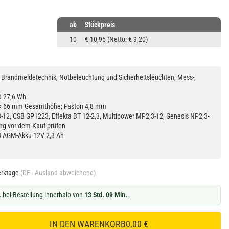
ab
Stückpreis
10
€ 10,95
(Netto: € 9,20)
Brandmeldetechnik, Notbeleuchtung und Sicherheitsleuchten, Mess-,
d 27,6 Wh
× 66 mm Gesamthöhe; Faston 4,8 mm
12, CSB GP1223, Effekta BT 12-2,3, Multipower MP2,3-12, Genesis NP2,3-
ng vor dem Kauf prüfen
 AGM-Akku 12V 2,3 Ah
erktage
(DE - Ausland abweichend)
.
bei Bestellung innerhalb von
13 Std. 09 Min.
.
IN DEN WARENKORB
0,00 €