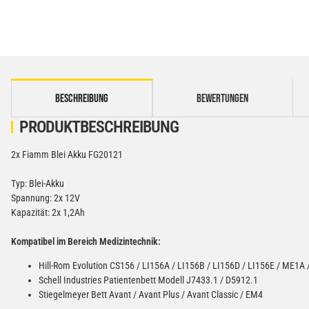
weitere Registerkarten anzeigen
BESCHREIBUNG
BEWERTUNGEN
PRODUKTBESCHREIBUNG
2x Fiamm Blei Akku FG20121
Typ: Blei-Akku
Spannung: 2x 12V
Kapazität: 2x 1,2Ah
Kompatibel im Bereich Medizintechnik:
Hill-Rom Evolution CS156 / LI156A / LI156B / LI156D / LI156E / ME1A
Schell Industries Patientenbett Modell J7433.1 / D5912.1
Stiegelmeyer Bett Avant / Avant Plus / Avant Classic / EM4