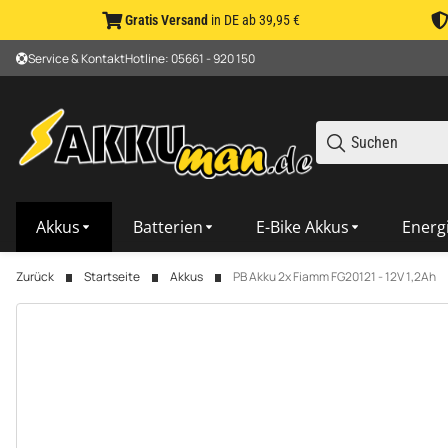
Gratis Versand
in DE ab 39,95 €
Service & Kontakt
Hotline: 05661 - 920 150
Akkus
Batterien
E-Bike Akkus
Energ
Zurück
Startseite
Akkus
PB Akku 2x Fiamm FG20121 - 12V 1,2Ah