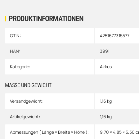
PRODUKTINFORMATIONEN
GTIN:
4251677315577
Produkteigenschaft
Wert
HAN:
3991
Kategorie:
Akkus
MASSE UND GEWICHT
Versandgewicht:
1,16 kg
Artikelgewicht:
1,16
kg
Abmessungen ( Länge × Breite × Höhe ):
9,70 × 4,85 × 5,50 