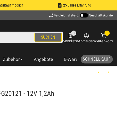
ngskauf
möglich
25 Jahre
Erfahrung
Vergleichsliste
(0)
Geschäftskunde
0
0 Produkte in der Liste
SUCHEN
Merkliste
Anmelden
Warenkorb
Zubehör
Angebote
B-Ware
SCHNELLKAUF
G20121 - 12V 1,2Ah