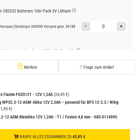
CR2032 Batterien 10er Pack 3V Lithium
−
+
Versand
(Gefahrgut UN3090 Versand gem. SV188
Go AirJet Handventilator 4000mAh Grau Lila
−
+
Versand
(Gefahrgut UN3480 Versand gem. SV188
Merken
Frage zum Artikel
1
2x Fiamm FG20121 - 12V 1,2Ah
(24,95 €)
g WPS2.3-12 AGM-Akku 12V 2,3Ah – passend für BFS 12-2.3 / Wing
1,95 €)
.2-12 AGM Bleiakku 12V 1,2Ah - T1 / Faston 4,8 mm - VdS G114095
KAUFE ALLES ZUSAMMEN ZU
45,85 €