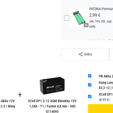
PATONA Premium 
2,99 €
inkl. 19% USt. zzgl.
ADR)
Verbatim Cool'n'
22,95 €
inkl. 19% USt. zzgl.
Teilen
ADR)
PB Akku 
Kung Lon
ES 2-12
(1
+
XCell XP1
(8,95 €)
-Akku 12V
XCell XP1.2-12 AGM Bleiakku 12V
-2.3 / Wing
1,2Ah - T1 / Faston 4,8 mm - VdS
G114095