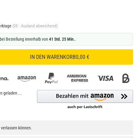
erktage
(DE - Ausland abweichend)
bei Bestellung innerhalb von
41 Std. 25 Min.
.
IN DEN WARENKORB
0,00 €
 geladen ...
h verlassen können.