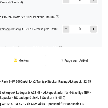
Versand
(Standard)
CR2032 Batterien 10er Pack 3V Lithium
−
+
Versand
(Gefahrgut UN3090 Versand gem. SV188
Go AirJet Handventilator 4000mAh Grau Lila
−
+
Versand
(Gefahrgut UN3480 Versand gem. SV188
Merken
Frage zum Artikel
1
C-Pack 9,6V 2000mAh L4x2 Tamiya-Stecker Racing Akkupack
(22,95
Akkupack Ladegerät ACS 48 - Akkupacklader für 4-8 zellige NiMH
kupacks - RC Ladegerät inkl. 8 Stecker
(16,95 €)
g WP12-6S-M 6V 12Ah AGM Akku – passend für Panasonic LC-