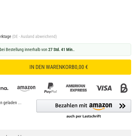
erktage
(DE - Ausland abweichend)
bei Bestellung innerhalb von
27 Std. 41 Min.
.
IN DEN WARENKORB
0,00 €
 geladen ...