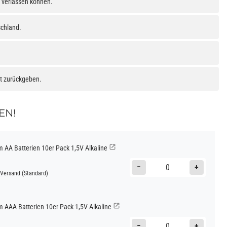
h verlassen können.
schland.
at zurückgeben.
EN!
AA Batterien 10er Pack 1,5V Alkaline
−
+
Versand
(Standard)
AAA Batterien 10er Pack 1,5V Alkaline
−
+