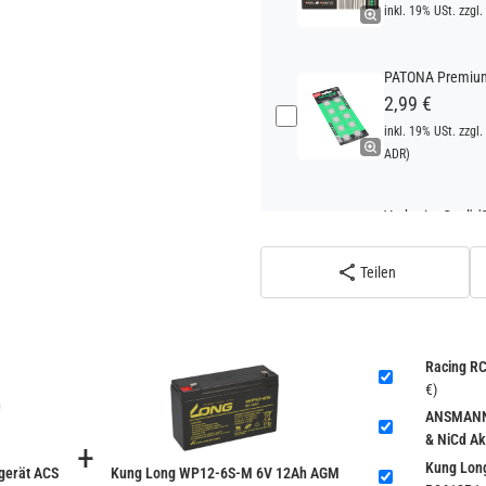
inkl. 19% USt. zzgl.
PATONA Premium 
2,99 €
inkl. 19% USt. zzgl.
ADR)
Verbatim Cool'n'
22,95 €
inkl. 19% USt. zzgl.
Teilen
ADR)
Racing R
€)
ANSMANN 
& NiCd Ak
+
Kung Lon
erät ACS
Kung Long WP12-6S-M 6V 12Ah AGM