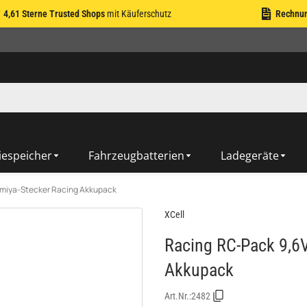
4,61 Sterne Trusted Shops
mit Käuferschutz
Rechnu
iespeicher
Fahrzeugbatterien
Ladegeräte
miya-Stecker Racing Akkupack
XCell
Racing RC-Pack 9,6
Akkupack
Art.Nr.:
2482