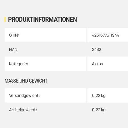
PRODUKTINFORMATIONEN
GTIN:
4251677311944
Produkteigenschaft
Wert
HAN:
2482
Kategorie:
Akkus
MASSE UND GEWICHT
Versandgewicht:
0,22 kg
Artikelgewicht:
0,22
kg