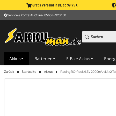
Gratis Versand
in DE ab 39,95 €
Service & Kontakt
Hotline: 05661 - 920 150
Akkus
Batterien
E-Bike Akkus
Energ
Zurück
Startseite
Akkus
Racing RC-Pack 9,6V 2000mAh L4x2 Ta