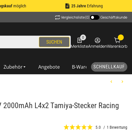
ngskauf
möglich
25 Jahre
Erfahrung
Vergleichsliste
(0)
Geschäftskunde
0
0 Produkte in der Liste
SUCHEN
Merkliste
Anmelden
Warenkorb
Zubehör
Angebote
B-Ware
SCHNELLKAUF
V 2000mAh L4x2 Tamiya-Stecker Racing
5.0 / 1 Bewertung