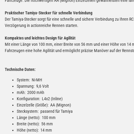
Fahrzeuge. Die hochwertigen AA (Mignon) Einzelzellen gewährleisten eine la
Praktischer Tamiya-Stecker für schnelle Verbindung
Der Tamiya-Stecker sorgt für eine schnelle und sichere Verbindung zu Ihren
Verzögerung in actionreiche Rennen starten.
Kompaktes und leichtes Design für Agilität
Mit einer Länge von 100 mm, einer Breite von 56 mm und einer Höhe von 14 mm
Fahrzeugen eine hohe Agilität und ermöglicht präzise Manöver auf der Rennst
Technische Daten:
System: Ni-MH
Spannung: 9,6 Volt
mAh: 2000 mAh
Konfiguration: L4x2 (Inline)
Einzelzelle (Größe): AA (Mignon)
Stecksystem: passend für Tamiya
Länge (netto): 100 mm
Breite (netto): 56 mm
Höhe (netto): 14 mm