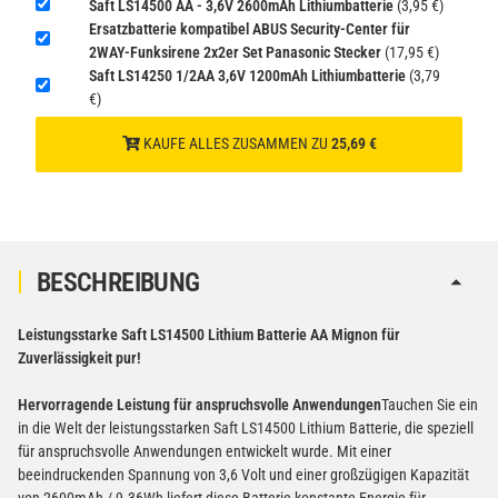
Saft LS14500 AA - 3,6V 2600mAh Lithiumbatterie
(3,95 €)
gem. SV188 ADR)
Ersatzbatterie kompatibel ABUS Security-Center für
2WAY-Funksirene 2x2er Set Panasonic Stecker
(17,95 €)
Saft LS14250 1/2AA 3,6V 1200mAh Lithiumbatterie
(3,79
€)
KAUFE ALLES ZUSAMMEN ZU
25,69 €
BESCHREIBUNG
Leistungsstarke Saft LS14500 Lithium Batterie AA Mignon für
Zuverlässigkeit pur!
Hervorragende Leistung für anspruchsvolle Anwendungen
Tauchen Sie ein
in die Welt der leistungsstarken Saft LS14500 Lithium Batterie, die speziell
für anspruchsvolle Anwendungen entwickelt wurde. Mit einer
beeindruckenden Spannung von 3,6 Volt und einer großzügigen Kapazität
von 2600mAh / 9.36Wh liefert diese Batterie konstante Energie für