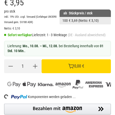
€ 3,95
pro stck
ab
Stückpreis / stck
inkl. 19% USt.
zzgl.
Versand
(Gefahrgut UN3090
100
€ 3,69
(Netto: € 3,10)
Versand gem. SV188 ADR)
Netto:
€
3,10
Sofort verfügbar
Lieferzeit:
1 - 3 Werktage
(DE - Ausland abweichend)
Lieferung:
Mo., 10.08. – Mi., 12.08.
bei Bestellung innerhalb von
01
Std. 10 Min.
.
0,00 €
Loading...
Komponenten werden geladen ...