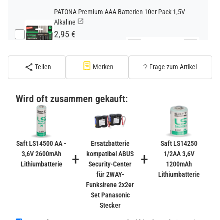
PATONA Premium AAA Batterien 10er Pack 1,5V
Alkaline
2,95 €
−
+
inkl. 19% USt. zzgl.
Versand
(Standard)
Teilen
Merken
Frage zum Artikel
PATONA Premium CR2032 Batterien 10er Pack 3V
Lithium
Wird oft zusammen gekauft:
2,99 €
inkl. 19% USt. zzgl.
Versand
−
+
(Gefahrgut UN3090 Versand
gem. SV188 ADR)
Saft LS14500 AA -
Ersatzbatterie
Saft LS14250
3,6V 2600mAh
+
kompatibel ABUS
+
1/2AA 3,6V
Lithiumbatterie
Security-Center
1200mAh
Verbatim Cool'n'Go AirJet Handventilator 4000mAh
für 2WAY-
Lithiumbatterie
Grau Lila
Funksirene 2x2er
22,95 €
Set Panasonic
−
+
inkl. 19% USt. zzgl.
Versand
Stecker
(Gefahrgut UN3480 Versand
1