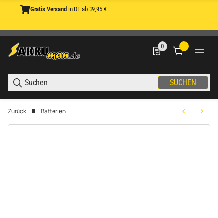
Gratis Versand
in DE ab 39,95 €
0
0 Produkte in der List
SUCHEN
Zurück
Batterien