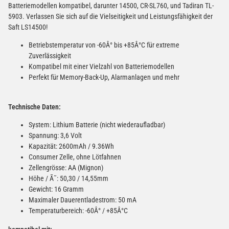
Batteriemodellen kompatibel, darunter 14500, CR-SL760, und Tadiran TL-
5903. Verlassen Sie sich auf die Vielseitigkeit und Leistungsfähigkeit der
Saft LS14500!
Betriebstemperatur von -60Â° bis +85Â°C für extreme
Zuverlässigkeit
Kompatibel mit einer Vielzahl von Batteriemodellen
Perfekt für Memory-Back-Up, Alarmanlagen und mehr
Technische Daten:
System: Lithium Batterie (nicht wiederaufladbar)
Spannung: 3,6 Volt
Kapazität: 2600mAh / 9.36Wh
Consumer Zelle, ohne Lötfahnen
Zellengrösse: AA (Mignon)
Höhe / Ã˜: 50,30 / 14,55mm
Gewicht: 16 Gramm
Maximaler Dauerentladestrom: 50 mA
Temperaturbereich: -60Â° / +85Â°C