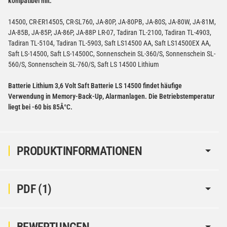
kompatibel mit:
14500, CR-ER14505, CR-SL760, JA-80P, JA-80PB, JA-80S, JA-80W, JA-81M,
JA-85B, JA-85P, JA-86P, JA-88P LR-07, Tadiran TL-2100, Tadiran TL-4903,
Tadiran TL-5104, Tadiran TL-5903, Saft LS14500 AA, Saft LS14500EX AA,
Saft LS-14500, Saft LS-14500C, Sonnenschein SL-360/S, Sonnenschein SL-
560/S, Sonnenschein SL-760/S, Saft LS 14500 Lithium
Batterie Lithium 3,6 Volt Saft Batterie LS 14500 findet häufige
Verwendung in Memory-Back-Up, Alarmanlagen. Die Betriebstemperatur
liegt bei -60 bis 85Â°C.
PRODUKTINFORMATIONEN
PDF (1)
BEWERTUNGEN