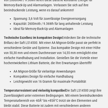
Memory-Back-Up und Alarmanlagen. Verlassen Sie sich auf ihre
beeindruckende Leistung, wenn es darauf ankommt!
Spannung: 3,6 Volt für zuverlässige Energieversorgung
Kapazität: 2600mAh / 9.36Wh für lang anhaltende Leistung
Ideal für Memory-Back-Up und Alarmanlagen
Technische Exzellenz im kompakten Design
Entdecken Sie die technische
Brillanz der Saft LS14500. Mit einer AA Mignon-Größe passt sie perfekt in
verschiedene Geräte und Systeme. Das kompakte Design mit einer Höhe
von 50,30 mm und einem Durchmesser von 14,55 mm ermöglicht eine
einfache Handhabung und Installation. Genießen Sie die Vorteile einer
hochentwickelten Lithium Batterie, die Ihre Erwartungen übertrifft!
AA Mignon-Größe für vielseitige Anwendungen
Kompaktes Design für einfache Handhabung
Leichtgewicht von 16 Gramm für maximale Portabilität
Temperaturresistent und vielseitig kompatibel
Die Saft LS14500 zeigt ihre
Zuverlässigkeit unter extremen Bedingungen. Mit einem beeindruckenden
Temperaturbereich von -60Â° bis +85Â°C trotzt sie den Elementen und
bleibt stabil. Diese Batterie ist zudem mit verschiedenen anderen