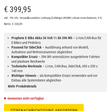
€ 399,95
inkl. 19% USt.
Versandkostenfreie Lieferung
(Gefahrgut UN3480 Lithium-Ionen-Batterien, 9 II)
Netto:
€
336,09
Prophete E-Bike Akku 36 Volt 11 Ah 396 Wh
– Li-Ion/CAN-Bus für
E-Bikes und Pedelecs
Passend für SideClick
– Ausführung anhand von Modell,
Aufnahme und Referenznummer abgleichen
Kompatibler Ersatz
– 396 Wh unterstützen ausgedehnte Fahrten
und planbare Reichweite
Technische Merkmale
– Li-Ion, CAN-Bus, SideClick, 430 x 200 x
140 mm
Wichtiger Hinweis
– als kompatiblen Ersatz verwenden und vor
Einbau alle Systemdaten abgleichen
Mehr Produktdetails
momentan nicht verfügbar
BENACHRICHTIGUNG ANFORDERN