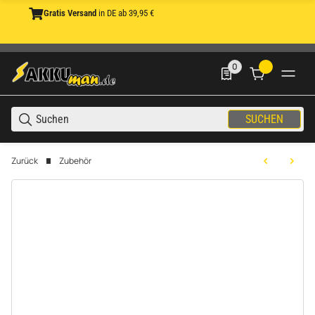
Gratis Versand
in DE ab 39,95 €
0
0 Produkte in der List
SUCHEN
Zurück
Zubehör