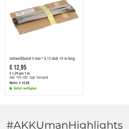
Schweißband 5 mm * 0,15 dick 10 m lang
€ 12,95
€ 1,29 pro 1 m
inkl. 19% USt.
zzgl.
Versand
Netto:
€
10,88
Sofort verfügbar
#AKKUmanHighlights