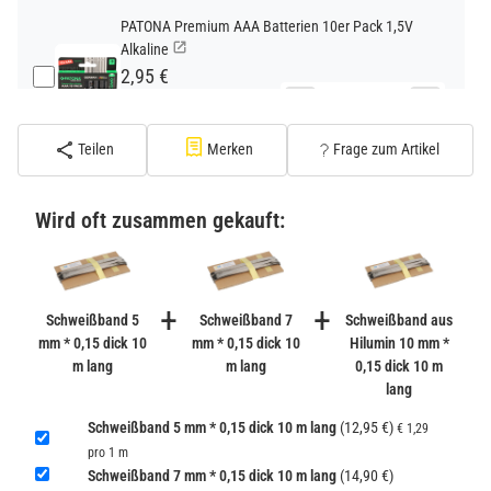
PATONA Premium AAA Batterien 10er Pack 1,5V
Alkaline
2,95 €
−
+
inkl. 19% USt. zzgl.
Versand
(Standard)
Teilen
Merken
Frage zum Artikel
PATONA Premium CR2032 Batterien 10er Pack 3V
Lithium
Wird oft zusammen gekauft:
2,99 €
inkl. 19% USt. zzgl.
Versand
−
+
(Gefahrgut UN3090 Versand
+
+
gem. SV188 ADR)
Schweißband 5
Schweißband 7
Schweißband aus
mm * 0,15 dick 10
mm * 0,15 dick 10
Hilumin 10 mm *
m lang
m lang
0,15 dick 10 m
Verbatim Cool'n'Go AirJet Handventilator 4000mAh
lang
Grau Lila
22,95 €
Schweißband 5 mm * 0,15 dick 10 m lang
(12,95 €)
€ 1,29
−
+
pro 1 m
inkl. 19% USt. zzgl.
Versand
Schweißband 7 mm * 0,15 dick 10 m lang
(14,90 €)
(Gefahrgut UN3480 Versand
1