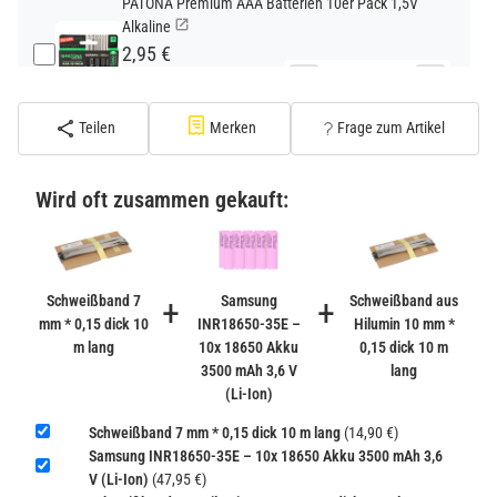
PATONA Premium AAA Batterien 10er Pack 1,5V
Alkaline
2,95 €
−
+
inkl. 19% USt. zzgl.
Versand
(Standard)
Teilen
Merken
Frage zum Artikel
PATONA Premium CR2032 Batterien 10er Pack 3V
Lithium
Wird oft zusammen gekauft:
2,99 €
inkl. 19% USt. zzgl.
Versand
−
+
(Gefahrgut UN3090 Versand
gem. SV188 ADR)
Schweißband 7
+
Samsung
+
Schweißband aus
mm * 0,15 dick 10
INR18650-35E –
Hilumin 10 mm *
m lang
10x 18650 Akku
0,15 dick 10 m
Verbatim Cool'n'Go AirJet Handventilator 4000mAh
3500 mAh 3,6 V
lang
Grau Lila
(Li-Ion)
22,95 €
−
+
Schweißband 7 mm * 0,15 dick 10 m lang
(14,90 €)
inkl. 19% USt. zzgl.
Versand
Samsung INR18650-35E – 10x 18650 Akku 3500 mAh 3,6
(Gefahrgut UN3480 Versand
1
V (Li-Ion)
(47,95 €)
gem. SV188 ADR)