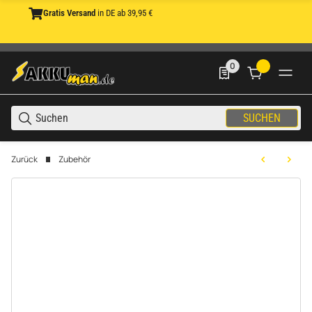
Gratis Versand
in DE ab 39,95 €
0
0 Produkte in der List
SUCHEN
Zurück
Zubehör