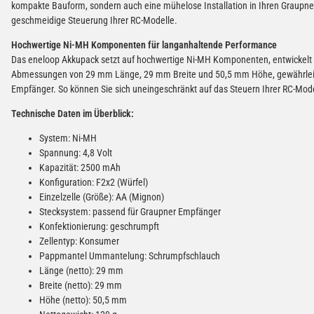
kompakte Bauform, sondern auch eine mühelose Installation in Ihren Graupner
geschmeidige Steuerung Ihrer RC-Modelle.
Hochwertige Ni-MH Komponenten für langanhaltende Performance
Das eneloop Akkupack setzt auf hochwertige Ni-MH Komponenten, entwickelt f
Abmessungen von 29 mm Länge, 29 mm Breite und 50,5 mm Höhe, gewährleist
Empfänger. So können Sie sich uneingeschränkt auf das Steuern Ihrer RC-Mode
Technische Daten im Überblick:
System: Ni-MH
Spannung: 4,8 Volt
Kapazität: 2500 mAh
Konfiguration: F2x2 (Würfel)
Einzelzelle (Größe): AA (Mignon)
Stecksystem: passend für Graupner Empfänger
Konfektionierung: geschrumpft
Zellentyp: Konsumer
Pappmantel Ummantelung: Schrumpfschlauch
Länge (netto): 29 mm
Breite (netto): 29 mm
Höhe (netto): 50,5 mm