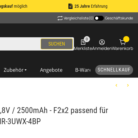
ngskauf
möglich
25 Jahre
Erfahrung
Vergleichsliste
(0)
Geschäftskunde
0
0 Produkte in der Liste
SUCHEN
Merkliste
Anmelden
Warenkorb
Zubehör
Angebote
B-Ware
SCHNELLKAUF
,8V / 2500mAh - F2x2 passend für
 HR-3UWX-4BP