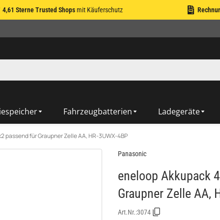
4,61 Sterne Trusted Shops
mit Käuferschutz
Rechnu
iespeicher
Fahrzeugbatterien
Ladegeräte
x2 passend für Graupner Zelle AA, HR-3UWX-4BP
Panasonic
eneloop Akkupack 4
Graupner Zelle AA,
Art.Nr.:
3074