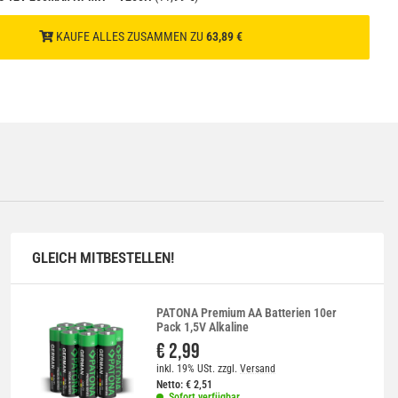
KAUFE ALLES ZUSAMMEN ZU
63,89 €
GLEICH MITBESTELLEN!
PATONA Premium AA Batterien 10er
Pack 1,5V Alkaline
€ 2,99
inkl. 19% USt.
zzgl.
Versand
Netto:
€
2,51
Sofort verfügbar