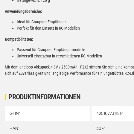
Nettogewicht: 120 g
Anwendungsbereiche:
Ideal für Graupner Empfänger
Perfekt für den Einsatz in RC-Modellen
Kompatibilitäten:
Passend für Graupner Empfängermodelle
Universell einsetzbar in verschiedenen RC-Modellen
Mit dem eneloop Akkupack 4,8V / 2500mAh - F2x2 sichern Sie sich eine kompak
sich auf Zuverlässigkeit und langlebige Performance für ein ungetrübtes RC-Er
PRODUKTINFORMATIONEN
GTIN:
4251677311814
Produkteigenschaft
Wert
HAN:
3074