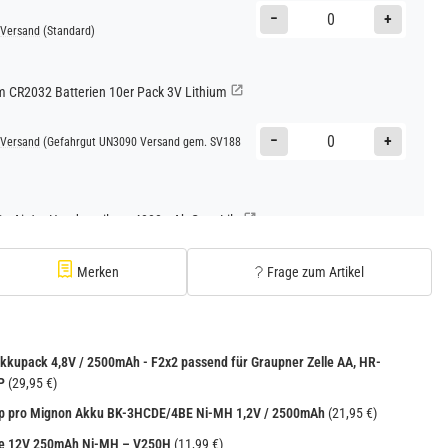
−
+
Versand
(Standard)
CR2032 Batterien 10er Pack 3V Lithium
−
+
Versand
(Gefahrgut UN3090 Versand gem. SV188
Go AirJet Handventilator 4000mAh Grau Lila
−
+
Versand
(Gefahrgut UN3480 Versand gem. SV188
Merken
Frage zum Artikel
1
kkupack 4,8V / 2500mAh - F2x2 passend für Graupner Zelle AA, HR-
P
(29,95 €)
op pro Mignon Akku BK-3HCDE/4BE Ni-MH 1,2V / 2500mAh
(21,95 €)
le 12V 250mAh Ni-MH – V250H
(11,99 €)