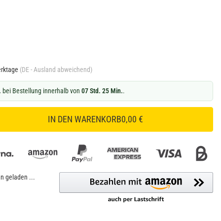
erktage
(DE - Ausland abweichend)
.
bei Bestellung innerhalb von
07 Std. 25 Min.
.
IN DEN WARENKORB
0,00 €
 geladen ...