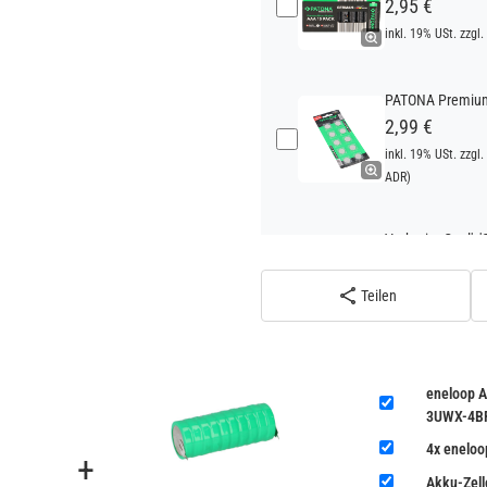
2,95 €
inkl. 19% USt. zzgl.
PATONA Premium 
2,99 €
inkl. 19% USt. zzgl.
ADR)
Verbatim Cool'n'
22,95 €
inkl. 19% USt. zzgl.
Teilen
ADR)
eneloop A
3UWX-4B
4x enelo
+
Akku-Zel