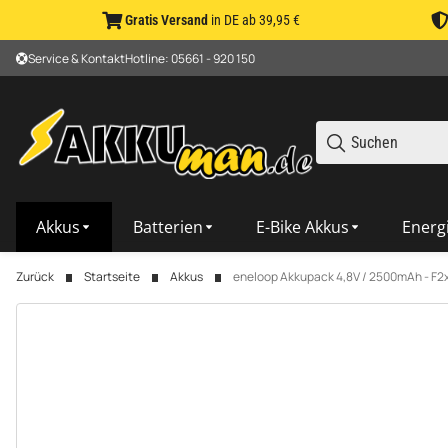
Gratis Versand
in DE ab 39,95 €
Service & Kontakt
Hotline: 05661 - 920 150
Akkus
Batterien
E-Bike Akkus
Energ
Zurück
Startseite
Akkus
eneloop Akkupack 4,8V / 2500mAh - F2