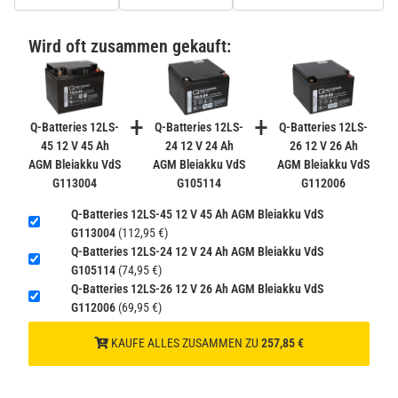
PATONA Premium CR2032 Batterien 10er Pack 3V
Lithium
Wird oft zusammen gekauft:
2,99 €
inkl. 19% USt. zzgl.
Versand
−
+
(Gefahrgut UN3090 Versand
+
+
gem. SV188 ADR)
Q-Batteries 12LS-
Q-Batteries 12LS-
Q-Batteries 12LS-
45 12 V 45 Ah
24 12 V 24 Ah
26 12 V 26 Ah
AGM Bleiakku VdS
AGM Bleiakku VdS
AGM Bleiakku VdS
Verbatim Cool'n'Go AirJet Handventilator 4000mAh
G113004
G105114
G112006
Grau Lila
22,95 €
Q-Batteries 12LS-45 12 V 45 Ah AGM Bleiakku VdS
−
+
G113004
(112,95 €)
inkl. 19% USt. zzgl.
Versand
Q-Batteries 12LS-24 12 V 24 Ah AGM Bleiakku VdS
(Gefahrgut UN3480 Versand
1
G105114
(74,95 €)
gem. SV188 ADR)
Q-Batteries 12LS-26 12 V 26 Ah AGM Bleiakku VdS
G112006
(69,95 €)
KAUFE ALLES ZUSAMMEN ZU
257,85 €