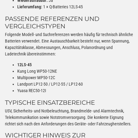
Wiederaufladbar:
Ja
Lieferumfang:
1 × Q-Batteries 12LS-45
PASSENDE REFERENZEN UND
VERGLEICHSTYPEN
Folgende Modell- und Suchreferenzen werden häufig für technisch ähnliche
Batterien verwendet. Eine Austauschbarkeit besteht nur, wenn Spannung,
Kapazitätsklasse, Abmessungen, Anschluss, Polanordnung und
Ladetechnik übereinstimmen:
12LS-45
Kung Long WP50-12NE
Multipower MP50-12C
Landport LP12-50 / LP12-55 / LP12-60
Yuasa REC50-12I
TYPISCHE EINSATZBEREICHE
USV, Sicherheits- und Notbeleuchtung, Brandmelde- und Alarmtechnik,
Telekommunikation sowie Notstromversorgung. Die konkrete Eignung
richtet sich nach den Anforderungen des Geräte- oder Fahrzeugherstellers.
WICHTIGER HINWEIS ZUR