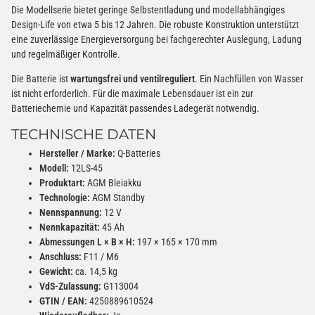
Die Modellserie bietet geringe Selbstentladung und modellabhängiges
Design-Life von etwa 5 bis 12 Jahren. Die robuste Konstruktion unterstützt
eine zuverlässige Energieversorgung bei fachgerechter Auslegung, Ladung
und regelmäßiger Kontrolle.
Die Batterie ist
wartungsfrei und ventilreguliert
. Ein Nachfüllen von Wasser
ist nicht erforderlich. Für die maximale Lebensdauer ist ein zur
Batteriechemie und Kapazität passendes Ladegerät notwendig.
TECHNISCHE DATEN
Hersteller / Marke:
Q-Batteries
Modell:
12LS-45
Produktart:
AGM Bleiakku
Technologie:
AGM Standby
Nennspannung:
12 V
Nennkapazität:
45 Ah
Abmessungen L × B × H:
197 × 165 × 170 mm
Anschluss:
F11 / M6
Gewicht:
ca. 14,5 kg
VdS-Zulassung:
G113004
GTIN / EAN:
4250889610524