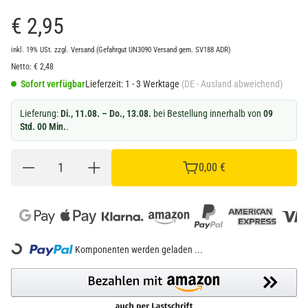
€ 2,95
inkl. 19% USt.
zzgl.
Versand
(Gefahrgut UN3090 Versand gem. SV188 ADR)
Netto:
€
2,48
Sofort verfügbar
Lieferzeit:
1 - 3 Werktage
(DE - Ausland abweichend)
Lieferung:
Di., 11.08. – Do., 13.08.
bei Bestellung innerhalb von
09
Std. 00 Min.
.
0,00 €
ing...
Komponenten werden geladen ...