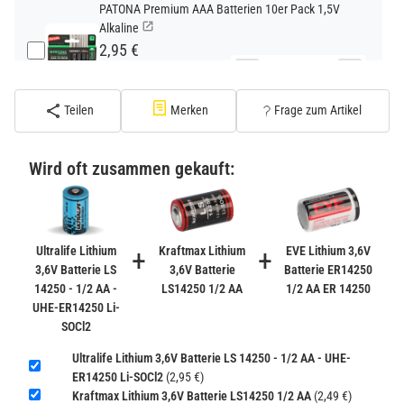
PATONA Premium AAA Batterien 10er Pack 1,5V
Alkaline
2,95 €
−
+
inkl. 19% USt. zzgl.
Versand
(Standard)
Teilen
Merken
Frage zum Artikel
PATONA Premium CR2032 Batterien 10er Pack 3V
Lithium
Wird oft zusammen gekauft:
2,99 €
inkl. 19% USt. zzgl.
Versand
−
+
(Gefahrgut UN3090 Versand
gem. SV188 ADR)
Ultralife Lithium
+
Kraftmax Lithium
+
EVE Lithium 3,6V
3,6V Batterie LS
3,6V Batterie
Batterie ER14250
14250 - 1/2 AA -
LS14250 1/2 AA
1/2 AA ER 14250
Verbatim Cool'n'Go AirJet Handventilator 4000mAh
UHE-ER14250 Li-
Grau Lila
SOCl2
22,95 €
−
+
Ultralife Lithium 3,6V Batterie LS 14250 - 1/2 AA - UHE-
inkl. 19% USt. zzgl.
Versand
ER14250 Li-SOCl2
(2,95 €)
(Gefahrgut UN3480 Versand
1
Kraftmax Lithium 3,6V Batterie LS14250 1/2 AA
(2,49 €)
gem. SV188 ADR)