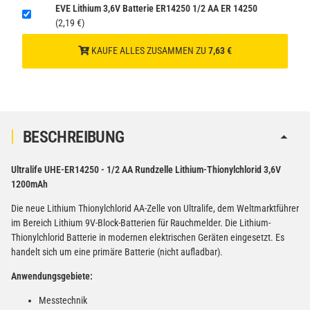
EVE Lithium 3,6V Batterie ER14250 1/2 AA ER 14250
(2,19 €)
Verbatim Cool'n'Go AirJet Handventilator Weiß Silber
4000mAh
KAUFE ALLES ZUSAMMEN ZU
7,63 €
22,95 €
−
+
inkl. 19% USt. zzgl.
Versand
(Gefahrgut UN3480 Versand
1
gem. SV188 ADR)
BESCHREIBUNG
Ultralife UHE-ER14250 - 1/2 AA Rundzelle Lithium-Thionylchlorid 3,6V
1200mAh
Die neue Lithium Thionylchlorid AA-Zelle von Ultralife, dem Weltmarktführer
im Bereich Lithium 9V-Block-Batterien für Rauchmelder. Die Lithium-
Thionylchlorid Batterie in modernen elektrischen Geräten eingesetzt. Es
handelt sich um eine primäre Batterie (nicht aufladbar).
Anwendungsgebiete:
Messtechnik