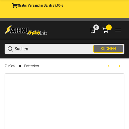
Gratis Versand
in DE ab 39,95 €
0
0 Produkte in der List
SUCHEN
Zurück
Batterien