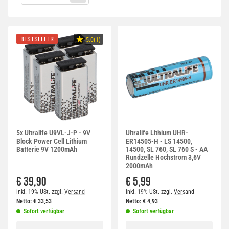
BESTSELLER
5.0(1)
5x Ultralife U9VL-J-P - 9V
Ultralife Lithium UHR-
Block Power Cell Lithium
ER14505-H - LS 14500,
Batterie 9V 1200mAh
14500, SL 760, SL 760 S - AA
Rundzelle Hochstrom 3,6V
2000mAh
€ 39,90
€ 5,99
inkl. 19% USt.
zzgl.
Versand
inkl. 19% USt.
zzgl.
Versand
Netto:
€
33,53
Netto:
€
4,93
Sofort verfügbar
Sofort verfügbar