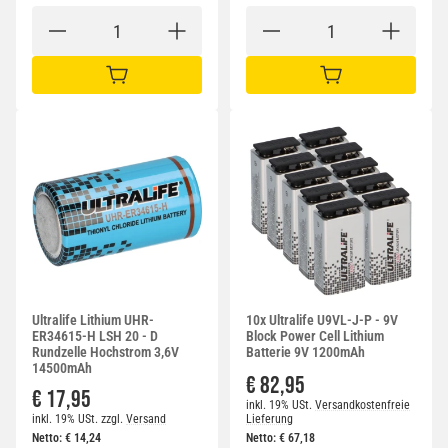
IN DEN WARENKORB
IN DEN WARENKORB
Ultralife Lithium UHR-
10x Ultralife U9VL-J-P - 9V
ER34615-H LSH 20 - D
Block Power Cell Lithium
Rundzelle Hochstrom 3,6V
Batterie 9V 1200mAh
14500mAh
€ 82,95
€ 17,95
inkl. 19% USt.
Versandkostenfreie
inkl. 19% USt.
zzgl.
Versand
Lieferung
Netto:
€
14,24
Netto:
€
67,18