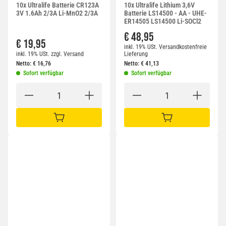
10x Ultralife Batterie CR123A
10x Ultralife Lithium 3,6V
3V 1.6Ah 2/3A Li-MnO2 2/3A
Batterie LS14500 - AA - UHE-
ER14505 LS14500 Li-SOCl2
€ 48,95
€ 19,95
inkl. 19% USt.
Versandkostenfreie
inkl. 19% USt.
zzgl.
Versand
Lieferung
Netto:
€
16,76
Netto:
€
41,13
Sofort verfügbar
Sofort verfügbar
IN DEN WARENKORB
IN DEN WARENKORB