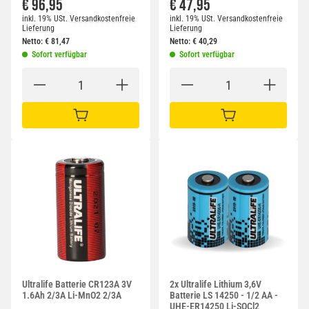
€ 96,95
€ 47,95
inkl. 19% USt.
Versandkostenfreie
inkl. 19% USt.
Versandkostenfreie
Lieferung
Lieferung
Netto:
€
81,47
Netto:
€
40,29
Sofort verfügbar
Sofort verfügbar
IN DEN WARENKORB
IN DEN WARENKORB
Ultralife Batterie CR123A 3V
2x Ultralife Lithium 3,6V
1.6Ah 2/3A Li-MnO2 2/3A
Batterie LS 14250 - 1/2 AA -
UHE-ER14250 Li-SOCl2