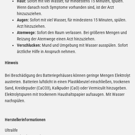
Haut:
Sofort mit viel Wasser, für mindestens 15 Minuten, spülen.
Wenn danach noch Symptome vorhanden sind, ist der Arzt
hinzuzuziehen.
Augen:
Sofort mit viel Wasser, für mindestens 15 Minuten, spülen.
Arzt hinzuziehen.
Atemwege:
Sofort den Raum verlassen. Bei größeren Mengen und
Reizung der Atemwege einen Arzt hinzuziehen.
Verschlucken:
Mund und Umgebung mit Wasser ausspülen. Sofort
ärztliche Hilfe in Anspruch nehmen.
Hinweis
Bei Beschädigung des Batteriegehäuses können geringe Mengen Elektrolyt
austreten. Batterien luftdicht in einen Plastikbeutel einschließen, trockenen
Sand, Kreidepuder (CaCO3), Kalkpuder (CaO) oder Vermiculit hinzugeben.
Elektrolytspuren mit trockenem Haushaltspapier aufsaugen. Mit Wasser
nachspülen.
Herstellerinformationen
Ultralife