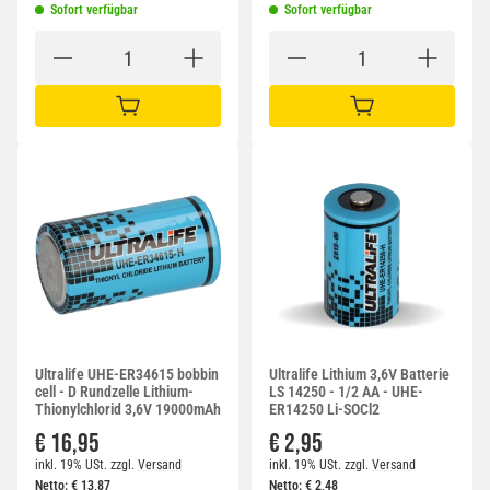
Sofort verfügbar
Sofort verfügbar
IN DEN WARENKORB
IN DEN WARENKORB
Ultralife UHE-ER34615 bobbin
Ultralife Lithium 3,6V Batterie
cell - D Rundzelle Lithium-
LS 14250 - 1/2 AA - UHE-
Thionylchlorid 3,6V 19000mAh
ER14250 Li-SOCl2
€ 16,95
€ 2,95
inkl. 19% USt.
zzgl.
Versand
inkl. 19% USt.
zzgl.
Versand
Netto:
€
13,87
Netto:
€
2,48