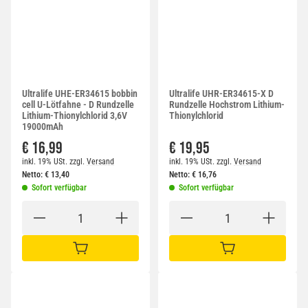
Ultralife UHE-ER34615 bobbin
Ultralife UHR-ER34615-X D
cell U-Lötfahne - D Rundzelle
Rundzelle Hochstrom Lithium-
Lithium-Thionylchlorid 3,6V
Thionylchlorid
19000mAh
€ 16,99
€ 19,95
inkl. 19% USt.
zzgl.
Versand
inkl. 19% USt.
zzgl.
Versand
Netto:
€
13,40
Netto:
€
16,76
Sofort verfügbar
Sofort verfügbar
IN DEN WARENKORB
IN DEN WARENKORB