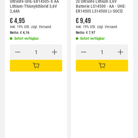
Ultralife UHE-ER14505-X AA
2x Ultralife Lithium 3,6V
Lithium-Thionylchlorid 3,6V
Batterie LS14500 - AA - UHE-
2,4Ah
ER14505 LS14500 Li-SOCl2
€ 4,95
€ 9,49
inkl. 19% USt.
zzgl.
Versand
inkl. 19% USt.
zzgl.
Versand
Netto:
€
4,16
Netto:
€
7,97
Sofort verfügbar
Sofort verfügbar
IN DEN WARENKORB
IN DEN WARENKORB