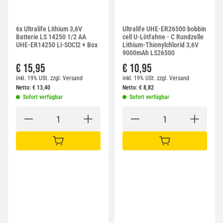
6x Ultralife Lithium 3,6V
Ultralife UHE-ER26500 bobbin
Batterie LS 14250 1/2 AA
cell U-Lötfahne - C Rundzelle
UHE-ER14250 Li-SOCl2 + Box
Lithium-Thionylchlorid 3,6V
9000mAh LS26500
€ 15,95
€ 10,95
inkl. 19% USt.
zzgl.
Versand
inkl. 19% USt.
zzgl.
Versand
Netto:
€
13,40
Netto:
€
8,82
Sofort verfügbar
Sofort verfügbar
IN DEN WARENKORB
IN DEN WARENKORB