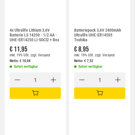
4x Ultralife Lithium 3,6V
Batteriepack 3,6V 2400mAh
Batterie LS 14250 - 1/2 AA -
Ultralife UHE-ER14505
UHE-ER14250 Li-SOCl2 + Box
Toshiba
€ 11,95
€ 8,95
inkl. 19% USt.
zzgl.
Versand
inkl. 19% USt.
zzgl.
Versand
Netto:
€
10,04
Netto:
€
7,52
Sofort verfügbar
Sofort verfügbar
IN DEN WARENKORB
IN DEN WARENKORB