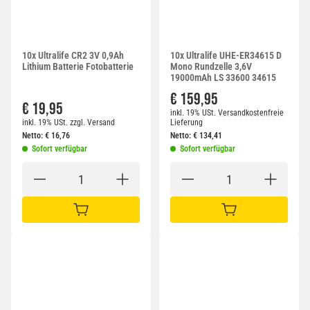
10x Ultralife CR2 3V 0,9Ah
10x Ultralife UHE-ER34615 D
Lithium Batterie Fotobatterie
Mono Rundzelle 3,6V
19000mAh LS 33600 34615
€ 159,95
€ 19,95
inkl. 19% USt.
Versandkostenfreie
inkl. 19% USt.
zzgl.
Versand
Lieferung
Netto:
€
16,76
Netto:
€
134,41
Sofort verfügbar
Sofort verfügbar
IN DEN WARENKORB
IN DEN WARENKORB