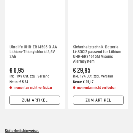
Ultralife UHR-ER14505-X AA
Sicherheitstechnik-Batterie
Lithium-Thionylchlorid 3,6V
Li-SOCl2 passend für Lithium
2Ah
UHR-ER34615M Visonic
Alarmsystem
€ 6,95
€ 29,95
inkl. 19% USt.
zzgl.
Versand
inkl. 19% USt.
zzgl.
Versand
Netto:
€
5,84
Netto:
€
25,17
momentan nicht verfügbar
momentan nicht verfügbar
ZUM ARTIKEL
ZUM ARTIKEL
Sicherheitshinweise: