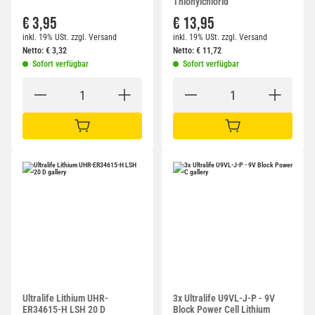
Thionylchlorid
€ 3,95
€ 13,95
inkl. 19% USt.
zzgl.
Versand
inkl. 19% USt.
zzgl.
Versand
Netto:
€
3,32
Netto:
€
11,72
Sofort verfügbar
Sofort verfügbar
IN DEN WARENKORB
IN DEN WARENKORB
Ultralife Lithium UHR-
3x Ultralife U9VL-J-P - 9V
ER34615-H LSH 20 D
Block Power Cell Lithium