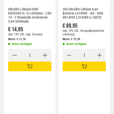
Ultralife Lithium UHR-
20x Ultralife Lithium 3,6V
ER26500-H- U-Lötfahne - LSH
Batterie LS14500 - AA - UHE-
14 - C Rundzelle Hochstrom
ER14505 LS14500 Li-SOCl2
3,6V 6500mAh
€ 89,95
€ 14,95
inkl. 19% USt.
Versandkostenfreie
inkl. 19% USt.
zzgl.
Versand
Lieferung
Netto:
€
11,76
Netto:
€
75,59
Sofort verfügbar
Sofort verfügbar
IN DEN WARENKORB
IN DEN WARENKORB