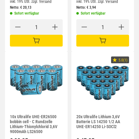
inkl. 19% USt.
zzgl.
Versand
inkl. 19% USt.
zzgl.
Versand
Netto:
€
20,13
Netto:
€
3,94
Sofort verfügbar
Sofort verfügbar
IN DEN WARENKORB
IN DEN WARENKORB
5.0(1)
10x Ultralife UHE-ER26500
20x Ultralife Lithium 3,6V
bobbin cell - C Rundzelle
Batterie LS 14250 1/2 AA
Lithium-Thionylchlorid 3,6V
UHE-ER14250 Li-SOCl2
9000mAh LS26500