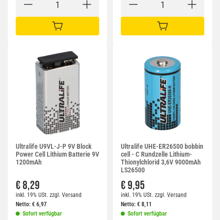
IN DEN WARENKORB
IN DEN WARENKORB
Ultralife U9VL-J-P 9V Block
Ultralife UHE-ER26500 bobbin
Power Cell Lithium Batterie 9V
cell - C Rundzelle Lithium-
1200mAh
Thionylchlorid 3,6V 9000mAh
LS26500
€ 8,29
€ 9,95
inkl. 19% USt.
zzgl.
Versand
inkl. 19% USt.
zzgl.
Versand
Netto:
€
6,97
Netto:
€
8,11
Sofort verfügbar
Sofort verfügbar