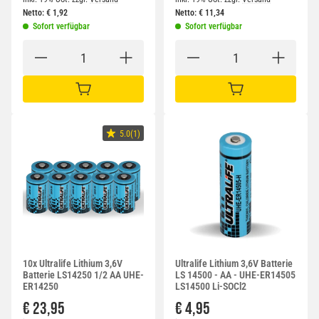
Netto:
€
1,92
Netto:
€
11,34
Sofort verfügbar
Sofort verfügbar
IN DEN WARENKORB
IN DEN WARENKORB
5.0(1)
10x Ultralife Lithium 3,6V
Ultralife Lithium 3,6V Batterie
Batterie LS14250 1/2 AA UHE-
LS 14500 - AA - UHE-ER14505
ER14250
LS14500 Li-SOCl2
€ 23,95
€ 4,95