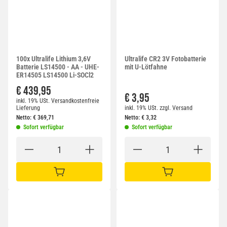
100x Ultralife Lithium 3,6V
Ultralife CR2 3V Fotobatterie
Batterie LS14500 - AA - UHE-
mit U-Lötfahne
ER14505 LS14500 Li-SOCl2
€ 439,95
€ 3,95
inkl. 19% USt.
Versandkostenfreie
Lieferung
inkl. 19% USt.
zzgl.
Versand
Netto:
€
369,71
Netto:
€
3,32
Sofort verfügbar
Sofort verfügbar
IN DEN WARENKORB
IN DEN WARENKORB