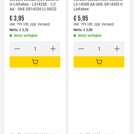
U-Lötfahne - LS14250 - 1/2
LS 14500 AA UHE-ER14505 U
AA - UHE-ER14250 Li-SOCl2
Lötfahne
€ 3,95
€ 5,95
inkl. 19% USt.
zzgl.
Versand
inkl. 19% USt.
zzgl.
Versand
Netto:
€
3,32
Netto:
€
5,00
Sofort verfügbar
Sofort verfügbar
IN DEN WARENKORB
IN DEN WARENKORB