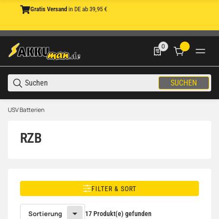
Gratis Versand
in DE ab 39,95 €
0
0 Produkte in der List
SUCHEN
USV Batterien
RZB
FILTER & SORT
Sortierung
17 Produkt(e) gefunden