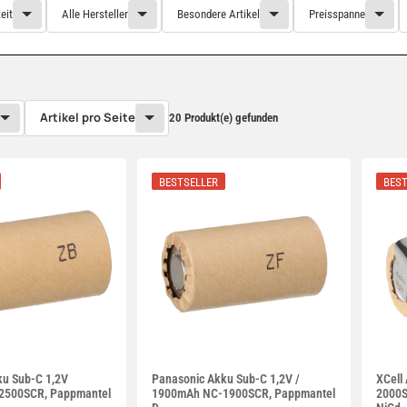
eit
Alle Hersteller
Besondere Artikel
Preisspanne
Artikel pro Seite
20 Produkt(e) gefunden
BESTSELLER
BEST
ku Sub-C 1,2V
Panasonic Akku Sub-C 1,2V /
XCell
2500SCR, Pappmantel
1900mAh NC-1900SCR, Pappmantel
2000S