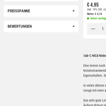
€ 4,95
inkl. 19% USt.
zz
PREISSPANNE
Netto:
€
4,16
Sofort verfüg
BEWERTUNGEN
S
ub-C NiCd Nick
Eine immer noch 
Notstromanwendun
Eigenschaften. Si
In vielen älteren
rzeugt mit einer
Das sehr gute Lei
Äußerst Robust i