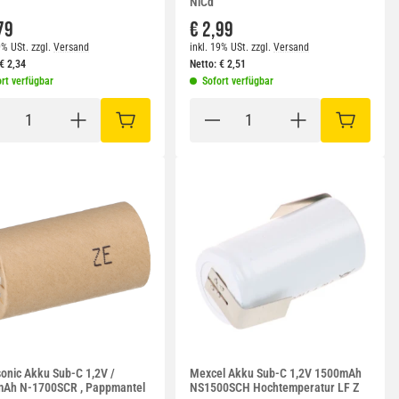
NiCd
79
€ 2,99
9% USt.
zzgl.
Versand
inkl. 19% USt.
zzgl.
Versand
€
2,34
Netto:
€
2,51
rt verfügbar
Sofort verfügbar
RB
IN DEN WARENKORB
IN DEN W
onic Akku Sub-C 1,2V /
Mexcel Akku Sub-C 1,2V 1500mAh
Ah N-1700SCR , Pappmantel
NS1500SCH Hochtemperatur LF Z