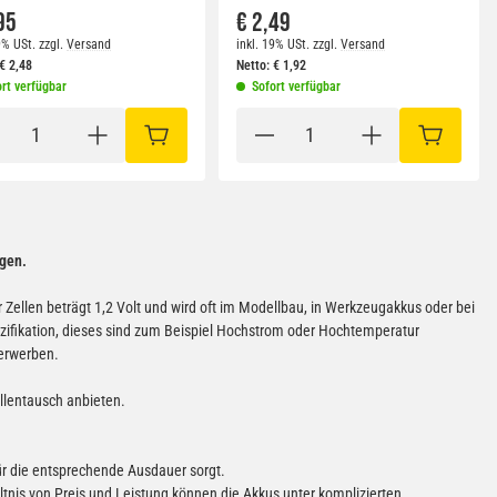
95
€ 2,49
9% USt.
zzgl.
Versand
inkl. 19% USt.
zzgl.
Versand
€
2,48
Netto:
€
1,92
rt verfügbar
Sofort verfügbar
RB
IN DEN WARENKORB
IN DEN W
gen.
ellen beträgt 1,2 Volt und wird oft im Modellbau, in Werkzeugakkus oder bei
fikation, dieses sind zum Beispiel Hochstrom oder Hochtemperatur
 erwerben.
ellentausch anbieten.
für die entsprechende Ausdauer sorgt.
tnis von Preis und Leistung können die Akkus unter komplizierten