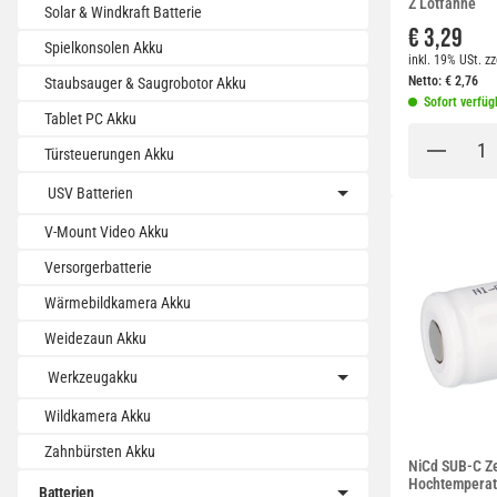
Z Lötfahne
Solar & Windkraft Batterie
€ 3,29
Spielkonsolen Akku
inkl. 19% USt.
zz
Netto:
€
2,76
Staubsauger & Saugrobotor Akku
Sofort verfüg
Tablet PC Akku
Türsteuerungen Akku
USV Batterien
V-Mount Video Akku
Versorgerbatterie
Wärmebildkamera Akku
Weidezaun Akku
Werkzeugakku
Wildkamera Akku
Zahnbürsten Akku
NiCd SUB-C Z
Hochtemperat
Batterien