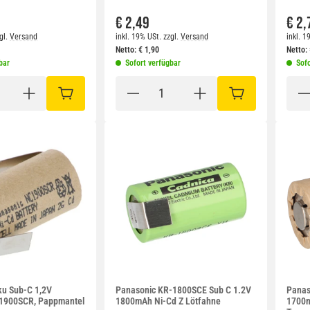
€ 2,49
€ 2,
gl.
Versand
inkl. 19% USt.
zzgl.
Versand
inkl. 1
Netto:
€
1,90
Netto:
bar
Sofort verfügbar
Sofo
IN DEN WARENKORB
IN DEN WARENKO
ku Sub-C 1,2V
Panasonic KR-1800SCE Sub C 1.2V
Panas
1900SCR, Pappmantel
1800mAh Ni-Cd Z Lötfahne
1700m