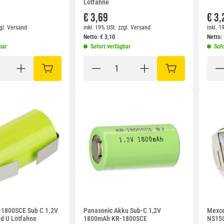
Lötfahne
€ 3,69
€ 3,
gl.
Versand
inkl. 19% USt.
zzgl.
Versand
inkl. 1
Netto:
€
3,10
Netto:
bar
Sofort verfügbar
Sofo
IN DEN WARENKORB
IN DEN WARENKO
-1800SCE Sub C 1.2V
Panasonic Akku Sub-C 1,2V
Mexce
d U Lötfahne
1800mAh KR-1800SCE
NS150