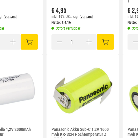
T
€ 4,95
€ 2,
gl.
Versand
inkl. 19% USt.
zzgl.
Versand
inkl. 1
Netto:
€
4,16
Netto:
bar
Sofort verfügbar
Sofo
IN DEN WARENKORB
IN DEN WARENKO
elle 1,2V 2000mAh
Panasonic Akku Sub-C 1,2V 1600
Panas
ur
mAh KR-SCH Hochtemperatur Z
mAh K