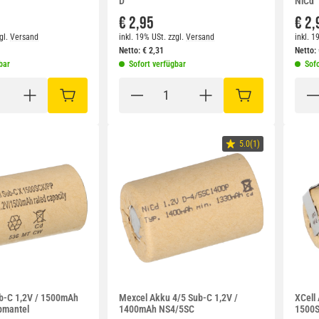
D
NiCd
€ 2,95
€ 2,
gl.
Versand
inkl. 19% USt.
zzgl.
Versand
inkl. 1
Netto:
€
2,31
Netto:
bar
Sofort verfügbar
Sofo
IN DEN WARENKORB
IN DEN WARENKO
5.0(1)
b-C 1,2V / 1500mAh
Mexcel Akku 4/5 Sub-C 1,2V /
XCell
pmantel
1400mAh NS4/5SC
1500S