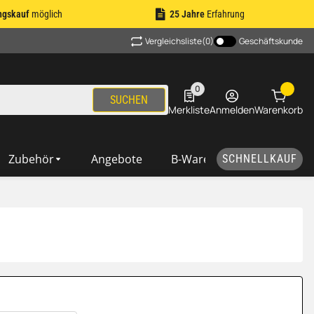
ngskauf
möglich
25 Jahre
Erfahrung
Vergleichsliste
(0)
Geschäftskunde
0
0 Produkte in der Liste
SUCHEN
Merkliste
Anmelden
Warenkorb
Zubehör
Angebote
B-Ware
SCHNELLKAUF