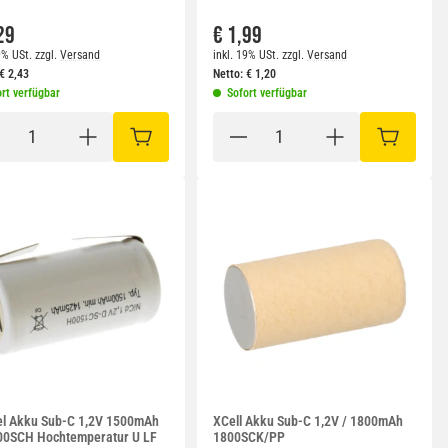
29
€ 1,99
9% USt.
zzgl.
Versand
inkl. 19% USt.
zzgl.
Versand
€
2,43
Netto:
€
1,20
rt verfügbar
Sofort verfügbar
RB
IN DEN WARENKORB
IN DEN W
l Akku Sub-C 1,2V 1500mAh
XCell Akku Sub-C 1,2V / 1800mAh
0SCH Hochtemperatur U LF
1800SCK/PP