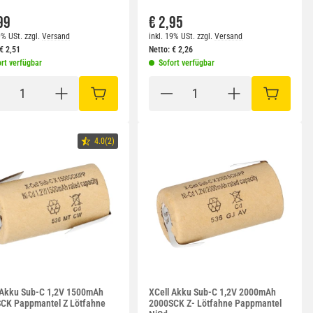
99
€ 2,95
9% USt.
zzgl.
Versand
inkl. 19% USt.
zzgl.
Versand
€
2,51
Netto:
€
2,26
rt verfügbar
Sofort verfügbar
RB
IN DEN WARENKORB
IN DEN W
4.0(2)
 Akku Sub-C 1,2V 1500mAh
XCell Akku Sub-C 1,2V 2000mAh
CK Pappmantel Z Lötfahne
2000SCK Z- Lötfahne Pappmantel