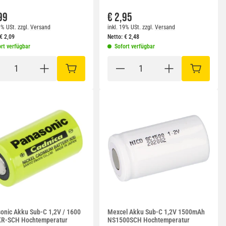
99
€ 2,95
9% USt.
zzgl.
Versand
inkl. 19% USt.
zzgl.
Versand
€
2,09
Netto:
€
2,48
rt verfügbar
Sofort verfügbar
RB
IN DEN WARENKORB
IN DEN W
onic Akku Sub-C 1,2V / 1600
Mexcel Akku Sub-C 1,2V 1500mAh
R-SCH Hochtemperatur
NS1500SCH Hochtemperatur