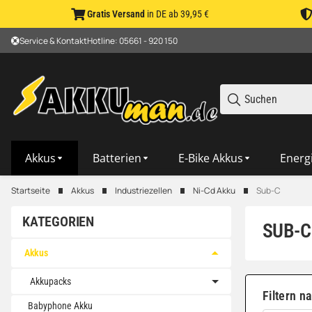
Gratis Versand
in DE ab 39,95 €
Service & Kontakt
Hotline: 05661 - 920 150
Akkus
Batterien
E-Bike Akkus
Energ
Startseite
Akkus
Industriezellen
Ni-Cd Akku
Sub-C
KATEGORIEN
SUB-C
Akkus
Akkupacks
Filtern n
Babyphone Akku