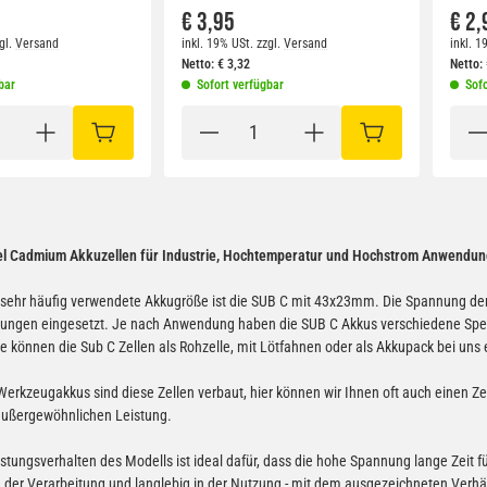
€ 3,95
€ 2,
gl.
Versand
inkl. 19% USt.
zzgl.
Versand
inkl. 1
Netto:
€
3,32
Netto:
bar
Sofort verfügbar
Sofo
IN DEN WARENKORB
IN DEN WARENKO
el Cadmium Akkuzellen für Industrie, Hochtemperatur und Hochstrom Anwendun
sehr häufig verwendete Akkugröße ist die SUB C mit 43x23mm. Die Spannung der Z
gen eingesetzt. Je nach Anwendung haben die SUB C Akkus verschiedene Spezi
e können die Sub C Zellen als Rohzelle, mit Lötfahnen oder als Akkupack bei uns
 Werkzeugakkus sind diese Zellen verbaut, hier können wir Ihnen oft auch einen Z
 außergewöhnlichen Leistung.
stungsverhalten des Modells ist ideal dafür, dass die hohe Spannung lange Zeit 
n der Verarbeitung und langlebig in der Nutzung - mit dem ausgezeichneten Verhäl