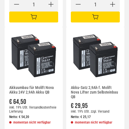
IN DEN WARENKORB
IN DEN WARENKORB
Akkuumbau für Molift Nova
Akku-Satz 2,9Ah f. Molift
Akku 24V 2,9Ah Akku QB
Nova Lifter zum Selbsteinbau
QB
€ 64,50
€ 29,95
inkl. 19% USt.
Versandkostenfreie
Lieferung
inkl. 19% USt.
zzgl.
Versand
Netto:
€
54,20
Netto:
€
25,17
momentan nicht verfügbar
momentan nicht verfügbar