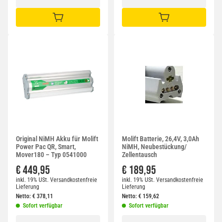
IN DEN WARENKORB
IN DEN WARENKORB
Original NiMH Akku für Molift
Molift Batterie, 26,4V, 3,0Ah
Power Pac QR, Smart,
NiMH, Neubestückung/
Mover180 – Typ 0541000
Zellentausch
€ 449,95
€ 189,95
inkl. 19% USt.
Versandkostenfreie
inkl. 19% USt.
Versandkostenfreie
Lieferung
Lieferung
Netto:
€
378,11
Netto:
€
159,62
Sofort verfügbar
Sofort verfügbar