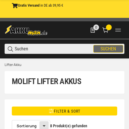
Gratis Versand
in DE ab 39,95 €
0
0 Produkte in der List
SUCHEN
Lifter Akku
MOLIFT LIFTER AKKUS
FILTER & SORT
Sortierung
8 Produkt(e) gefunden