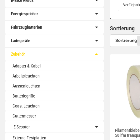
E-Bike Akkus
Verfügbark
Energiespeicher
Fahrzeugbatterien
Sortierung
Sortierung
Ladegeräte
Zubehör
Adapter & Kabel
Arbeitsleuchten
Aussenleuchten
Batteriegriffe
Coast Leuchten
Cuttermesser
E-Scooter
Filamentklebe
50 lfm transpa
Externe Festplatten