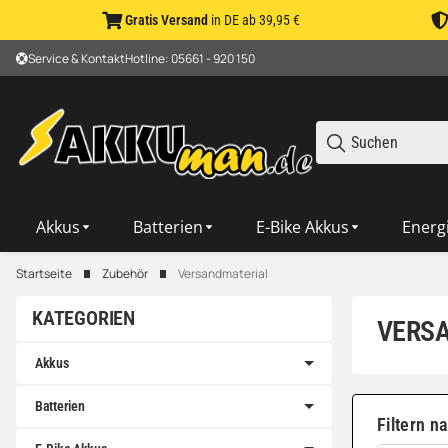
Gratis Versand
in DE ab 39,95 €
Service & Kontakt
Hotline: 05661 - 920 150
Akkus
Batterien
E-Bike Akkus
Energ
Startseite
Zubehör
Versandmaterial
KATEGORIEN
VERS
Akkus
Batterien
Filtern n