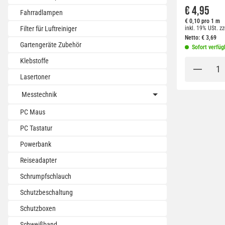
€ 4,95
Fahrradlampen
€ 0,10 pro 1 m
inkl. 19% USt.
zz
Filter für Luftreiniger
Netto:
€
3,69
Gartengeräte Zubehör
Sofort verfüg
Klebstoffe
Lasertoner
Messtechnik
PC Maus
PC Tastatur
Powerbank
Reiseadapter
Schrumpfschlauch
Schutzbeschaltung
Schutzboxen
Schweißband