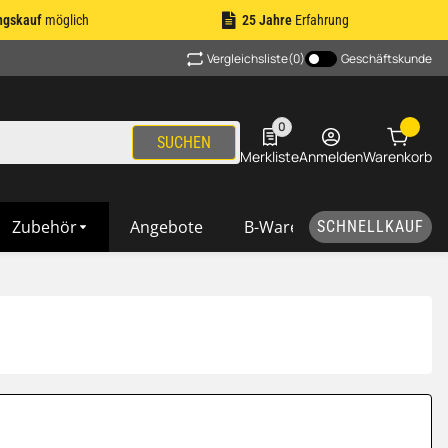
ngskauf
möglich
25 Jahre
Erfahrung
Vergleichsliste
(0)
Geschäftskunde
0
0 Produkte in der Liste
SUCHEN
Merkliste
Anmelden
Warenkorb
Zubehör
Angebote
B-Ware
SCHNELLKAUF