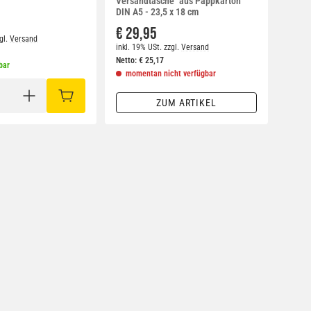
Versandtasche" aus Pappkarton
DIN A5 - 23,5 x 18 cm
€ 29,95
gl.
Versand
inkl. 19% USt.
zzgl.
Versand
Netto:
€
25,17
bar
momentan nicht verfügbar
IN DEN WARENKORB
ZUM ARTIKEL