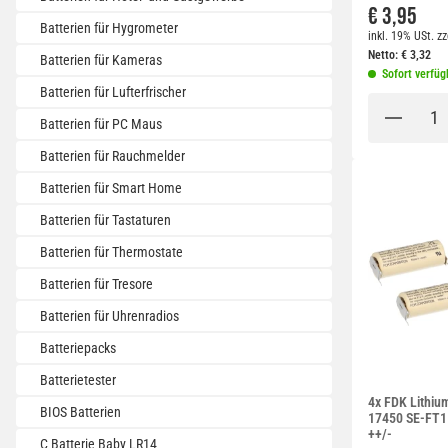
€ 3,95
Batterien für Hygrometer
inkl. 19% USt.
zz
Netto:
€
3,32
Batterien für Kameras
Sofort verfüg
Batterien für Lufterfrischer
Batterien für PC Maus
Batterien für Rauchmelder
Batterien für Smart Home
Batterien für Tastaturen
Batterien für Thermostate
Batterien für Tresore
Batterien für Uhrenradios
Batteriepacks
Batterietester
4x FDK Lithiu
BIOS Batterien
17450 SE-FT1 A
++/-
C Batterie Baby LR14