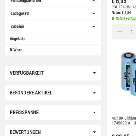
€ 6,95
Fahrzeugbatterien
inkl. 19% USt.
zz
Netto:
€
5,84
Ladegeräte
Sofort verfüg
Zubehör
Angebote
B-Ware
VERFÜGBARKEIT
BESONDERE ARTIKEL
PREISSPANNE
4x FDK Lithiu
17450ER A - H
BEWERTUNGEN