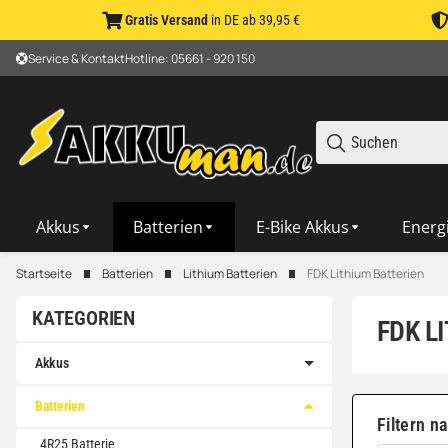
Gratis Versand
in DE ab 39,95 €
Service & Kontakt
Hotline: 05661 - 920 150
Akkus
Batterien
E-Bike Akkus
Energ
Startseite
Batterien
Lithium Batterien
FDK Lithium Batterien
KATEGORIEN
FDK L
Akkus
Batterien
Filtern n
4R25 Batterie