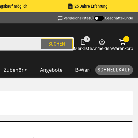
ngskauf
möglich
25 Jahre
Erfahrung
Vergleichsliste
(0)
Geschäftskunde
0
0 Produkte in der Liste
SUCHEN
Merkliste
Anmelden
Warenkorb
Zubehör
Angebote
B-Ware
SCHNELLKAUF