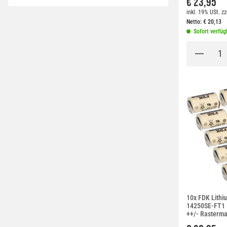
€ 23,95
inkl. 19% USt.
zz
Netto:
€
20,13
Sofort verfüg
10x FDK Lithi
14250SE-FT1 1
++/- Rasterm