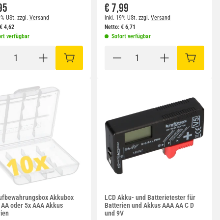
95
€ 7,99
9% USt.
zzgl.
Versand
inkl. 19% USt.
zzgl.
Versand
€
4,62
Netto:
€
6,71
rt verfügbar
Sofort verfügbar
RB
IN DEN WARENKORB
IN DEN W
ufbewahrungsbox Akkubox
LCD Akku- und Batterietester für
x AA oder 5x AAA Akkus
Batterien und Akkus AAA AA C D
rien
und 9V