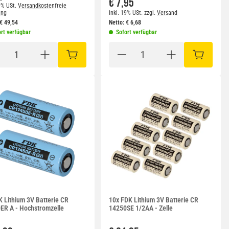
€ 7,95
9% USt.
Versandkostenfreie
ung
inkl. 19% USt.
zzgl.
Versand
€
49,54
Netto:
€
6,68
rt verfügbar
Sofort verfügbar
RB
IN DEN WARENKORB
IN DEN W
K Lithium 3V Batterie CR
10x FDK Lithium 3V Batterie CR
ER A - Hochstromzelle
14250SE 1/2AA - Zelle