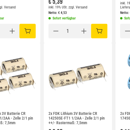
€ 5,39
inkl. 1
gl.
Versand
inkl. 19% USt.
zzgl.
Versand
Liefer
Netto:
€
4,53
Netto:
bar
Sofort verfügbar
Sofo
IN DEN WARENKORB
IN DEN WARENKO
m 3V Batterie CR
2x FDK Lithium 3V Batterie CR
2x FD
/2AA - Zelle 2/1 pin
14250SE-FT1 1/2AA - Zelle 2/1 pin
17450
aß: 7,5mm
++/- Rastermaß: 7,5mm