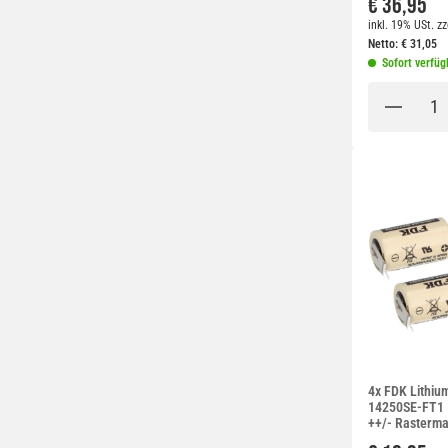
€ 36,95
inkl. 19% USt.
zz
Netto:
€
31,05
Sofort verfüg
4x FDK Lithiu
14250SE-FT1 1
++/- Rasterm