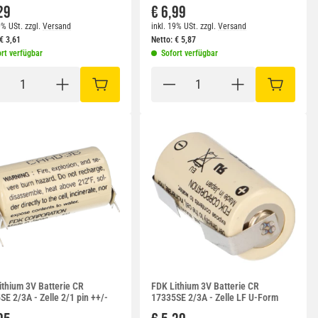
29
€ 6,99
9% USt.
zzgl.
Versand
inkl. 19% USt.
zzgl.
Versand
€
3,61
Netto:
€
5,87
rt verfügbar
Sofort verfügbar
RB
IN DEN WARENKORB
IN DEN W
ithium 3V Batterie CR
FDK Lithium 3V Batterie CR
E 2/3A - Zelle 2/1 pin ++/-
17335SE 2/3A - Zelle LF U-Form