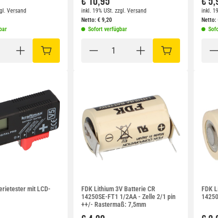
€ 10,95
€ 5,
gl.
Versand
inkl. 19% USt.
zzgl.
Versand
inkl. 1
Netto:
€
9,20
Netto:
bar
Sofort verfügbar
Sofo
IN DEN WARENKORB
IN DEN WARENKO
erietester mit LCD-
FDK Lithium 3V Batterie CR
FDK L
14250SE-FT1 1/2AA - Zelle 2/1 pin
14250
++/- Rastermaß: 7,5mm