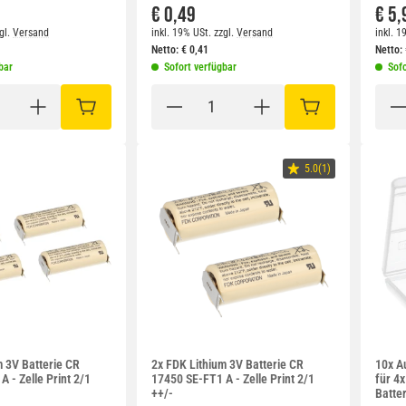
€ 0,49
€ 5,
gl.
Versand
inkl. 19% USt.
zzgl.
Versand
inkl. 1
Netto:
€
0,41
Netto:
bar
Sofort verfügbar
Sofo
IN DEN WARENKORB
IN DEN WARENKO
5.0(1)
m 3V Batterie CR
2x FDK Lithium 3V Batterie CR
10x A
 - Zelle Print 2/1
17450 SE-FT1 A - Zelle Print 2/1
für 4
++/-
Batte