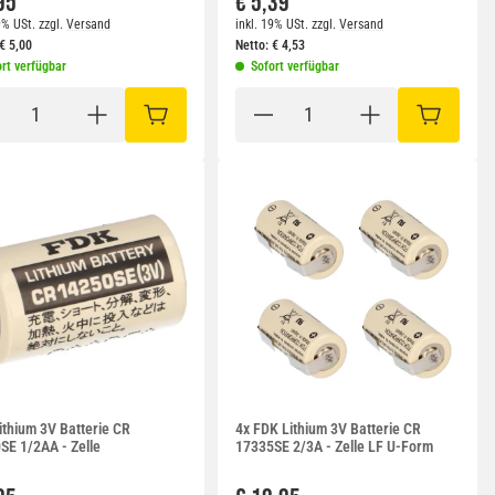
95
€ 5,39
9% USt.
zzgl.
Versand
inkl. 19% USt.
zzgl.
Versand
€
5,00
Netto:
€
4,53
rt verfügbar
Sofort verfügbar
RB
IN DEN WARENKORB
IN DEN W
ithium 3V Batterie CR
4x FDK Lithium 3V Batterie CR
SE 1/2AA - Zelle
17335SE 2/3A - Zelle LF U-Form