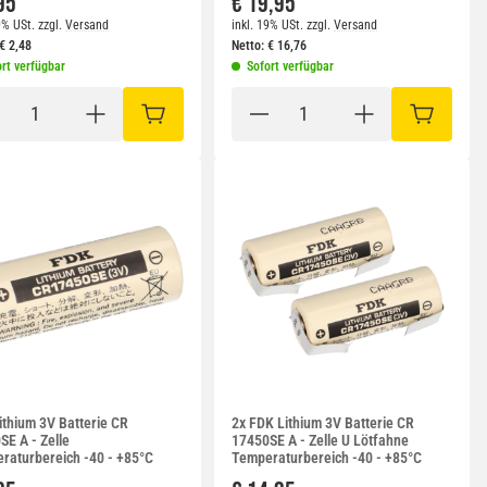
95
€ 19,95
9% USt.
zzgl.
Versand
inkl. 19% USt.
zzgl.
Versand
€
2,48
Netto:
€
16,76
rt verfügbar
Sofort verfügbar
RB
IN DEN WARENKORB
IN DEN W
ithium 3V Batterie CR
2x FDK Lithium 3V Batterie CR
SE A - Zelle
17450SE A - Zelle U Lötfahne
raturbereich -40 - +85°C
Temperaturbereich -40 - +85°C