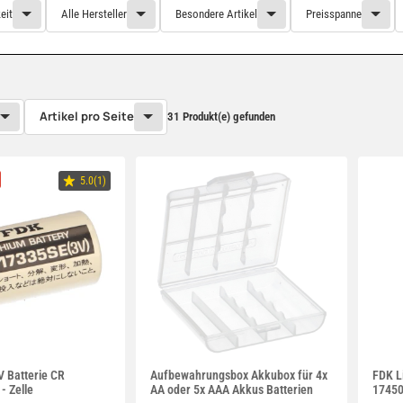
eit
Alle Hersteller
Besondere Artikel
Preisspanne
Artikel pro Seite
31 Produkt(e) gefunden
5.0(1)
V Batterie CR
Aufbewahrungsbox Akkubox für 4x
FDK L
- Zelle
AA oder 5x AAA Akkus Batterien
17450