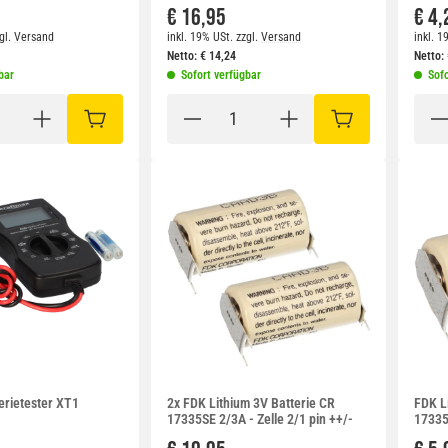
€ 16,95
€ 4,
gl.
Versand
inkl. 19% USt.
zzgl.
Versand
inkl. 1
Netto:
€
14,24
Netto:
bar
Sofort verfügbar
Sofo
IN DEN WARENKORB
IN DEN WARENKO
erietester XT1
2x FDK Lithium 3V Batterie CR
FDK L
17335SE 2/3A - Zelle 2/1 pin ++/-
17335S