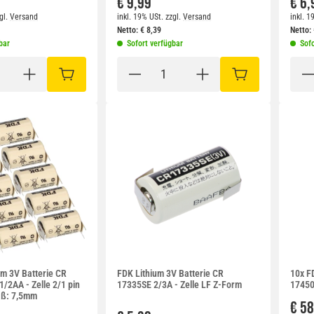
€ 9,99
€ 6,
gl.
Versand
inkl. 19% USt.
zzgl.
Versand
inkl. 1
Netto:
€
8,39
Netto:
bar
Sofort verfügbar
Sofo
IN DEN WARENKORB
IN DEN WARENKO
um 3V Batterie CR
FDK Lithium 3V Batterie CR
10x F
/2AA - Zelle 2/1 pin
17335SE 2/3A - Zelle LF Z-Form
17450
aß: 7,5mm
€ 58