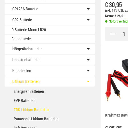
€ 30,95
CR123A Batterie
inkl. 19% USt.
zz
Netto:
€
26,01
CR2 Batterie
Sofort verfüg
D Batterie Mono LR20
Fotobatterie
Hörgerätebatterien
Industriebatterien
Knopfzellen
Lithium Batterien
Energizer Batterien
EVE Batterien
FDK Lithium Batterien
Kraftmax Batt
Panasonic Lithium Batterien