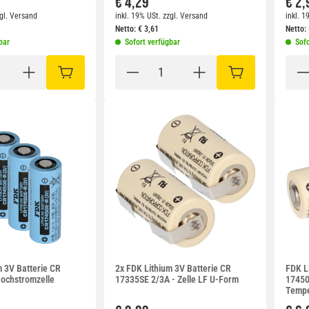
€ 4,29
€ 2,
gl.
Versand
inkl. 19% USt.
zzgl.
Versand
inkl. 1
Netto:
€
3,61
Netto:
bar
Sofort verfügbar
Sofo
IN DEN WARENKORB
IN DEN WARENKO
m 3V Batterie CR
2x FDK Lithium 3V Batterie CR
FDK L
ochstromzelle
17335SE 2/3A - Zelle LF U-Form
17450
Tempe