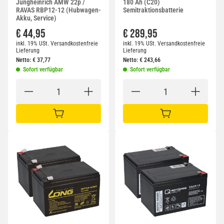
Jungheinrich AMW 22p /
180 Ah (C20)
RAVAS RBP12-12 (Hubwagen-
Semitraktionsbatterie
Akku, Service)
€ 44,95
€ 289,95
inkl. 19% USt.
Versandkostenfreie
inkl. 19% USt.
Versandkostenfreie
Lieferung
Lieferung
Netto:
€
37,77
Netto:
€
243,66
Sofort verfügbar
Sofort verfügbar
IN DEN WARENKORB
IN DEN WARENKORB