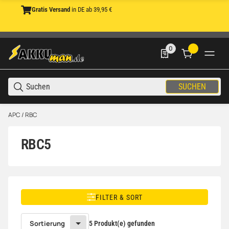
Gratis Versand
in DE ab 39,95 €
0
0 Produkte in der List
SUCHEN
APC / RBC
RBC5
FILTER & SORT
Sortierung
5 Produkt(e) gefunden