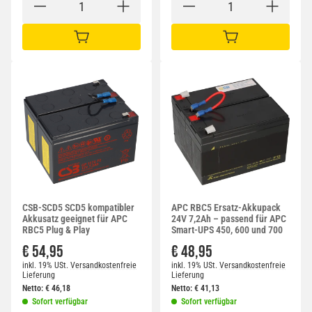
IN DEN WARENKORB
IN DEN WARENKORB
CSB-SCD5 SCD5 kompatibler
APC RBC5 Ersatz-Akkupack
Akkusatz geeignet für APC
24V 7,2Ah – passend für APC
RBC5 Plug & Play
Smart-UPS 450, 600 und 700
€ 54,95
€ 48,95
inkl. 19% USt.
Versandkostenfreie
inkl. 19% USt.
Versandkostenfreie
Lieferung
Lieferung
Netto:
€
46,18
Netto:
€
41,13
Sofort verfügbar
Sofort verfügbar