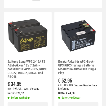
2x Kung Long WP7,2-12A F2
Ersatz-Akku für APC-Back-
AGM-Akkus 12V 7,2Ah –
UPS RBC5 fertiges Batterie
passend für APC RBC5, RBC9,
Modul zum Austausch Plug &
RBC22, RBC32, RBC33 und
Play
RBC48
€ 52,95
€ 34,95
inkl. 19% USt.
Versandkostenfreie
inkl. 19% USt.
zzgl.
Versand
Lieferung
Netto:
€
29,37
Netto:
€
44,50
Sofort verfügbar
Sofort verfügbar