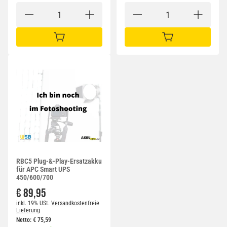
IN DEN WARENKORB
IN DEN WARENKORB
RBC5 Plug-&-Play-Ersatzakku
für APC Smart UPS
450/600/700
€ 89,95
inkl. 19% USt.
Versandkostenfreie
Lieferung
Netto:
€
75,59