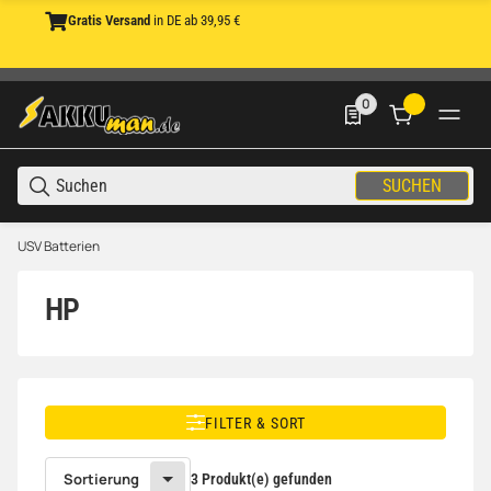
Gratis Versand
in DE ab 39,95 €
0
0 Produkte in der List
SUCHEN
USV Batterien
HP
FILTER & SORT
Sortierung
3 Produkt(e) gefunden