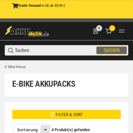
Gratis Versand
in DE ab 39,95 €
0
0 Produkte in der List
SUCHEN
E-Bike Akkus
E-BIKE AKKUPACKS
FILTER & SORT
Sortierung
4 Produkt(e) gefunden