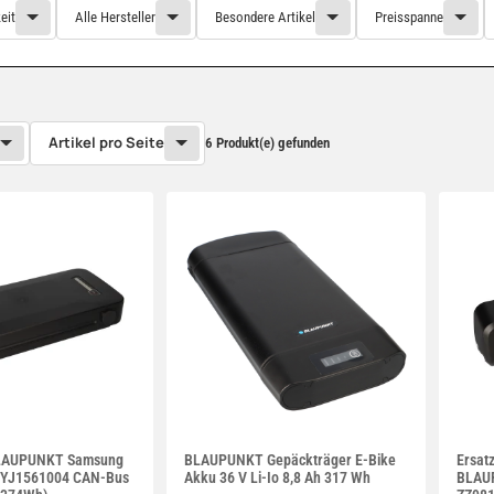
eit
Alle Hersteller
Besondere Artikel
Preisspanne
Artikel pro Seite
6 Produkt(e) gefunden
BLAUPUNKT Samsung
BLAUPUNKT Gepäckträger E-Bike
Ersat
 YJ1561004 CAN-Bus
Akku 36 V Li-Io 8,8 Ah 317 Wh
BLAUP