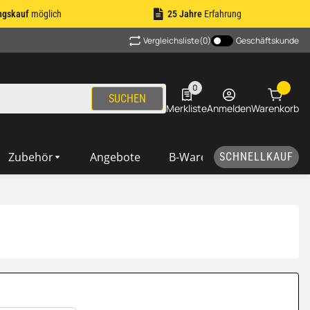
ngskauf
möglich
25 Jahre
Erfahrung
Vergleichsliste
(0)
Geschäftskunde
0
0 Produkte in der Liste
SUCHEN
Merkliste
Anmelden
Warenkorb
Zubehör
Angebote
B-Ware
SCHNELLKAUF