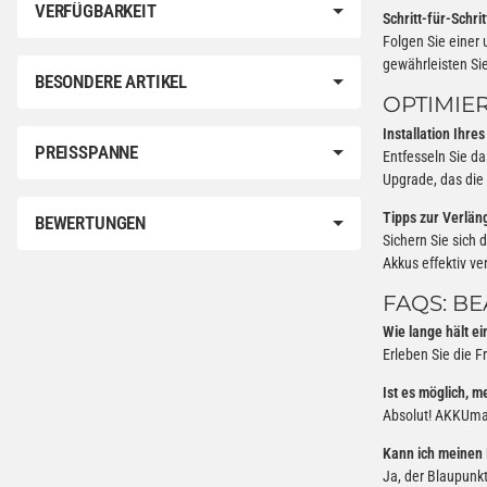
VERFÜGBARKEIT
Schritt-für-Schr
Folgen Sie einer
gewährleisten Si
BESONDERE ARTIKEL
OPTIMIER
Installation Ihr
PREISSPANNE
Entfesseln Sie da
Upgrade, das die
Tipps zur Verlä
BEWERTUNGEN
Sichern Sie sich 
Akkus effektiv v
FAQS: B
Wie lange hält e
Erleben Sie die F
Ist es möglich, 
Absolut! AKKUman
Kann ich meinen
Ja, der Blaupunkt