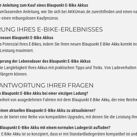
itt-Anleitung zum Kauf eines Blaupunkt E-Bike Akkus
 umfassenden Anleitung, wie Sie sich bei AKKUman.de zurechtfinden und einen na
e einen reibungslosen Kaufprozess.
UNG IHRES E-BIKE-ERLEBNISSES
es neuen Blaupunkt E-Bike Akkus
s Potenzial Ihres E-Bikes, indem Sie Ihren neuen Blaupunkt E-Bike Akku korrekt ins
 Leistung maximiert.
ngerung der Lebensdauer des Blaupunkt E-Bike Akkus
die Langlebigkeit Ihres Akkus mit praktischen Tipps und Tricks. Von Ladeverhalten
erlängern können.
EANTWORTUNG IHRER FRAGEN
in Blaupunkt E-Bike Akku bei einer einzigen Ladung?
reiheit von ausgedehnten Fahrten mit dem Blaupunkt E-Bike Akku, der eine Reichwe
meinen aktuellen Blaupunkt E-Bike Akku zu aktualisieren?
.de bietet eine Reihe von kompatiblen Upgrades, mit denen Sie die Leistung Ih
 Blaupunkt E-Bike Akku mit einem normalen Ladegerät aufladen?
 E-Bike Akku ist so konzipiert, dass er mit Standardladegeräten kompatibel ist und