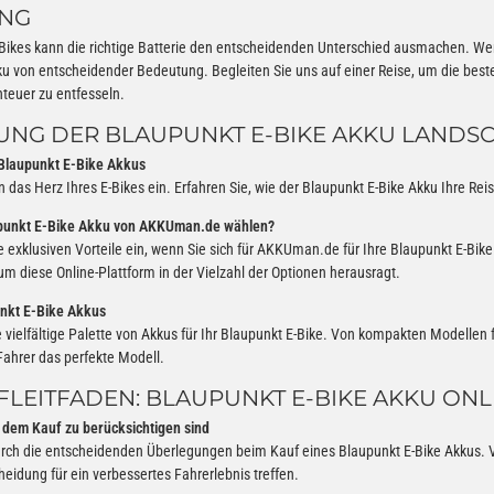
UNG
-Bikes kann die richtige Batterie den entscheidenden Unterschied ausmachen. Wen
u von entscheidender Bedeutung. Begleiten Sie uns auf einer Reise, um die best
nteuer zu entfesseln.
NG DER BLAUPUNKT E-BIKE AKKU LANDS
Blaupunkt E-Bike Akkus
in das Herz Ihres E-Bikes ein. Erfahren Sie, wie der Blaupunkt E-Bike Akku Ihre Rei
unkt E-Bike Akku von AKKUman.de wählen?
e exklusiven Vorteile ein, wenn Sie sich für AKKUman.de für Ihre Blaupunkt E-Bik
um diese Online-Plattform in der Vielzahl der Optionen herausragt.
nkt E-Bike Akkus
 vielfältige Palette von Akkus für Ihr Blaupunkt E-Bike. Von kompakten Modellen 
 Fahrer das perfekte Modell.
FLEITFADEN: BLAUPUNKT E-BIKE AKKU ONL
r dem Kauf zu berücksichtigen sind
rch die entscheidenden Überlegungen beim Kauf eines Blaupunkt E-Bike Akkus. Von 
heidung für ein verbessertes Fahrerlebnis treffen.