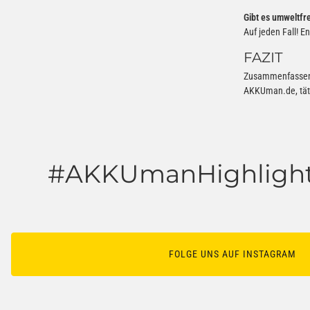
Gibt es umweltfr
Auf jeden Fall! 
FAZIT
Zusammenfassend l
AKKUman.de, tätig
#AKKUmanHighlight
FOLGE UNS AUF INSTAGRAM