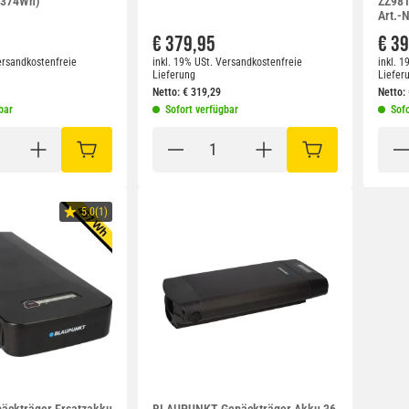
 (374Wh)
ZZ981
Art.-N
€ 379,95
€ 3
rsandkostenfreie
inkl. 19% USt.
Versandkostenfreie
inkl. 1
Lieferung
Liefer
Netto:
€
319,29
Netto:
bar
Sofort verfügbar
Sofo
IN DEN WARENKORB
IN DEN WARENKO
5.0(1)
äckträger Ersatzakku
BLAUPUNKT Gepäckträger Akku 36