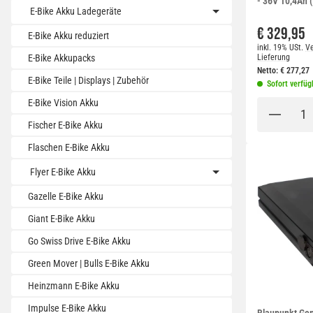
- 36V 10,4Ah
E-Bike Akku Ladegeräte
€ 329,95
E-Bike Akku reduziert
inkl. 19% USt.
Ve
Lieferung
E-Bike Akkupacks
Netto:
€
277,27
E-Bike Teile | Displays | Zubehör
Sofort verfüg
E-Bike Vision Akku
Fischer E-Bike Akku
Flaschen E-Bike Akku
Flyer E-Bike Akku
Gazelle E-Bike Akku
Giant E-Bike Akku
Go Swiss Drive E-Bike Akku
Green Mover | Bulls E-Bike Akku
Heinzmann E-Bike Akku
Impulse E-Bike Akku
Blaupunkt Gep