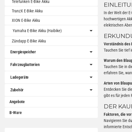
Telefunken E-Bike Akku
EINLEIT
TranzX E-Bike Akku
In der Welt der E
hochwertigen Akk
XION E-Bike Akku
elektrischen Abe
Yamaha E-Bike Akku (Haibike)
ERKUNDU
Zündapp E-Bike Akku
Verständnis des 
Tauchen Sie tief 
Energiespeicher
Warum den Blaup
Fahrzeugbatterien
Tauchen Sie in di
erfahren Sie, war
Ladegeräte
Arten von Blaupu
Entdecken Sie die
Zubehör
gibt es für jeden
Angebote
DER KAU
B-Ware
Faktoren, die vo
Navigieren Sie du
informierte Entsc