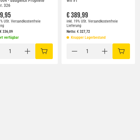
004 - baugleich Prophete
Wh #1
r. 326
99,95
€ 389,99
9% USt.
Versandkostenfreie
inkl. 19% USt.
Versandkostenfreie
ung
Lieferung
€
336,09
Netto:
€
327,72
rt verfügbar
Knapper Lagerbestand
RB
IN DEN WARENKORB
IN DEN W