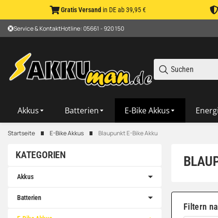
Gratis Versand
in DE ab 39,95 €
Service & Kontakt
Hotline: 05661 - 920 150
Akkus
Batterien
E-Bike Akkus
Energ
Startseite
E-Bike Akkus
Blaupunkt E-Bike Akku
KATEGORIEN
BLAUP
Akkus
Batterien
Filtern n