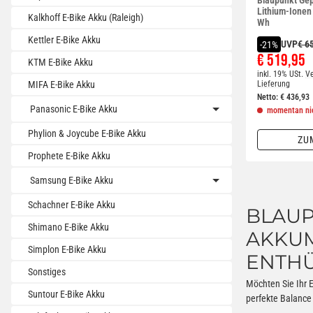
Lithium-Ionen
Kalkhoff E-Bike Akku (Raleigh)
Wh
Kettler E-Bike Akku
UVP
€ 6
-21%
€ 519,95
KTM E-Bike Akku
inkl. 19% USt.
Ve
Lieferung
MIFA E-Bike Akku
Netto:
€
436,93
Panasonic E-Bike Akku
momentan nic
Phylion & Joycube E-Bike Akku
ZU
Prophete E-Bike Akku
Samsung E-Bike Akku
Schachner E-Bike Akku
BLAUP
Shimano E-Bike Akku
AKKUM
Simplon E-Bike Akku
ENTHÜ
Sonstiges
Möchten Sie Ihr 
Suntour E-Bike Akku
perfekte Balance 