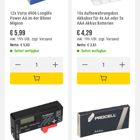
12x Varta 4906 Longlife
10x Aufbewahrungsbox
Power AA im 4er Blister
Akkubox für 4x AA oder 5x
Mignon
AAA Akkus Batterien
€ 5,99
€ 4,29
inkl. 19% USt.
zzgl.
Versand
inkl. 19% USt.
zzgl.
Versand
Netto:
€
5,03
Netto:
€
3,61
Sofort verfügbar
Sofort verfügbar
IN DEN WARENKORB
IN DEN WARENKORB