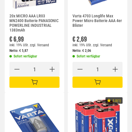
20x MICRO AAA LR03
Varta 4703 Longlife Max
MN2400 Batterie PANASONIC
Power Micro Batterie AAA 4er
POWERLINE INDUSTRIAL
Blister
1383mAh
€ 6,99
€ 2,69
inkl. 19% USt.
zzgl.
Versand
inkl. 19% USt.
zzgl.
Versand
Netto:
€
5,87
Netto:
€
2,06
Sofort verfügbar
Sofort verfügbar
IN DEN WARENKORB
IN DEN WARENKORB
5.0(1)