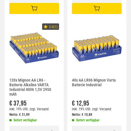
IN DEN WARENKORB
IN DEN WARENKORB
5.0(1)
120x Mignon AA LR6 -
40x AA LR06 Mignon Varta
Batterie Alkaline VARTA
Batterie Industrial
Industrial 4006 1,5V 2950
mAh
€ 37,95
€ 12,95
inkl. 19% USt.
zzgl.
Versand
inkl. 19% USt.
zzgl.
Versand
Netto:
€
31,89
Netto:
€
10,88
Sofort verfügbar
Sofort verfügbar