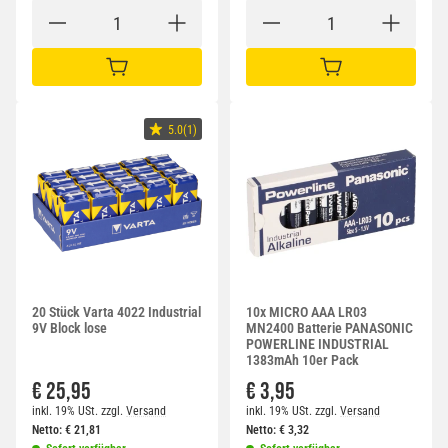
IN DEN WARENKORB
IN DEN WARENKORB
5.0(1)
20 Stück Varta 4022 Industrial
10x MICRO AAA LR03
9V Block lose
MN2400 Batterie PANASONIC
POWERLINE INDUSTRIAL
1383mAh 10er Pack
€ 25,95
€ 3,95
inkl. 19% USt.
zzgl.
Versand
inkl. 19% USt.
zzgl.
Versand
Netto:
€
21,81
Netto:
€
3,32