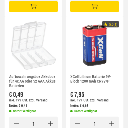
IN DEN WARENKORB
IN DEN WARENKORB
5.0(1)
Aufbewahrungsbox Akkubox
XCell Lithium Batterie 9V-
für 4x AA oder 5x AAA Akkus
Block 1200 mAh CR9V/P
Batterien
€ 0,49
€ 7,95
inkl. 19% USt.
zzgl.
Versand
inkl. 19% USt.
zzgl.
Versand
Netto:
€
0,41
Netto:
€
6,68
Sofort verfügbar
Sofort verfügbar