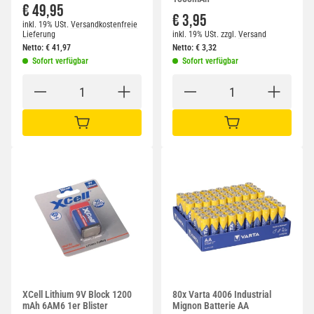
€ 49,95
€ 3,95
inkl. 19% USt.
Versandkostenfreie
Lieferung
inkl. 19% USt.
zzgl.
Versand
Netto:
€
41,97
Netto:
€
3,32
Sofort verfügbar
Sofort verfügbar
IN DEN WARENKORB
IN DEN WARENKORB
XCell Lithium 9V Block 1200
80x Varta 4006 Industrial
mAh 6AM6 1er Blister
Mignon Batterie AA