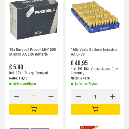
10x Duracell Procell MN1500
160x Varta Batterie Industrial
Mignon AA LR6 Batterie
AA LR06
€ 49,95
€ 5,90
inkl. 19% USt.
Versandkostenfreie
inkl. 19% USt.
zzgl.
Versand
Lieferung
Netto:
€
4,16
Netto:
€
41,97
Sofort verfügbar
Sofort verfügbar
IN DEN WARENKORB
IN DEN WARENKORB