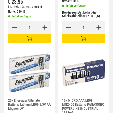
€ 23,95
Netto:
€
20,13
Sofort verfügbar
inkl. 19% USt.
zzgl.
Versand
Netto:
€
20,13
Bei diesem Artikel ist die
Stückzahl teilbar (z. B. 0,5).
Sofort verfügbar
IN DEN WARENKORB
IN DEN WARENKORB
20x Energizer Ultimate
10x MICRO AAA LR03
Batterie Lithium LR06 1.5V AA
MN2400 Batterie PANASONIC
Mignon L91
POWERLINE INDUSTRIAL
1383mAh