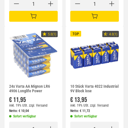
IN DEN WARENKORB
IN DEN WARENKORB
TOP
5.0(1)
4.0(1)
24x Varta AA Mignon LR6
10 Stück Varta 4022 Industrial
4906 Longlife Power
9V Block lose
€ 11,95
€ 13,95
inkl. 19% USt.
zzgl.
Versand
inkl. 19% USt.
zzgl.
Versand
Netto:
€
10,04
Netto:
€
11,72
Sofort verfügbar
Sofort verfügbar