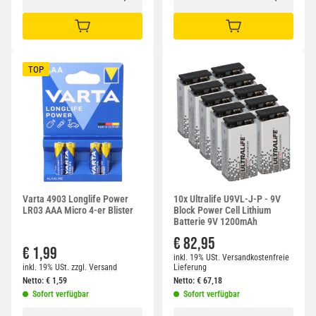
IN DEN WARENKORB
IN DEN WARENKORB
TOP
Varta 4903 Longlife Power
10x Ultralife U9VL-J-P - 9V
LR03 AAA Micro 4-er Blister
Block Power Cell Lithium
Batterie 9V 1200mAh
€ 82,95
€ 1,99
inkl. 19% USt.
Versandkostenfreie
inkl. 19% USt.
zzgl.
Versand
Lieferung
Netto:
€
1,59
Netto:
€
67,18
Sofort verfügbar
Sofort verfügbar