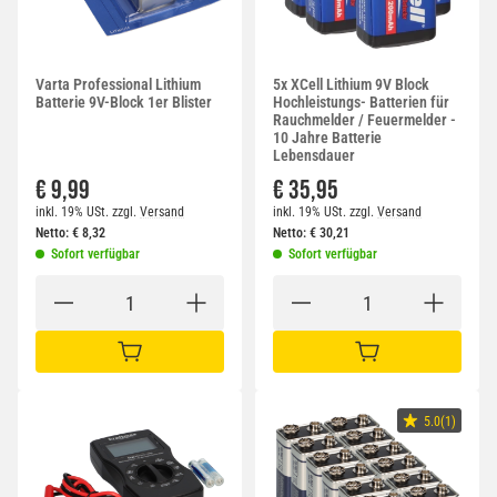
Varta Professional Lithium
5x XCell Lithium 9V Block
Batterie 9V-Block 1er Blister
Hochleistungs- Batterien für
Rauchmelder / Feuermelder -
10 Jahre Batterie
Lebensdauer
€ 9,99
€ 35,95
inkl. 19% USt.
zzgl.
Versand
inkl. 19% USt.
zzgl.
Versand
Netto:
€
8,32
Netto:
€
30,21
Sofort verfügbar
Sofort verfügbar
IN DEN WARENKORB
IN DEN WARENKORB
5.0(1)