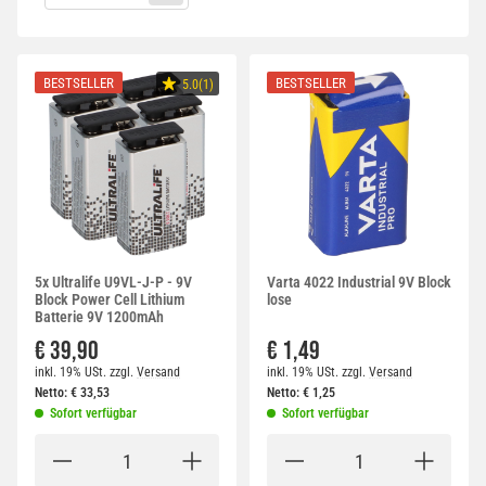
BESTSELLER
BESTSELLER
5.0(1)
5x Ultralife U9VL-J-P - 9V
Varta 4022 Industrial 9V Block
Block Power Cell Lithium
lose
Batterie 9V 1200mAh
€ 39,90
€ 1,49
inkl. 19% USt.
zzgl.
Versand
inkl. 19% USt.
zzgl.
Versand
Netto:
€
33,53
Netto:
€
1,25
Sofort verfügbar
Sofort verfügbar