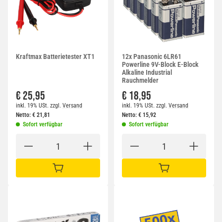
Kraftmax Batterietester XT1
12x Panasonic 6LR61
Powerline 9V-Block E-Block
Alkaline Industrial
Rauchmelder
€ 25,95
€ 18,95
inkl. 19% USt.
zzgl.
Versand
inkl. 19% USt.
zzgl.
Versand
Netto:
€
21,81
Netto:
€
15,92
Sofort verfügbar
Sofort verfügbar
IN DEN WARENKORB
IN DEN WARENKORB