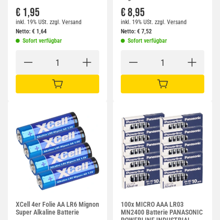
€ 1,95
€ 8,95
inkl. 19% USt.
zzgl.
Versand
inkl. 19% USt.
zzgl.
Versand
Netto:
€
1,64
Netto:
€
7,52
Sofort verfügbar
Sofort verfügbar
IN DEN WARENKORB
IN DEN WARENKORB
XCell 4er Folie AA LR6 Mignon
100x MICRO AAA LR03
Super Alkaline Batterie
MN2400 Batterie PANASONIC