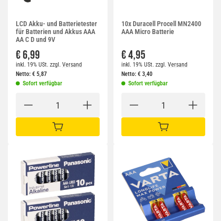
LCD Akku- und Batterietester
10x Duracell Procell MN2400
für Batterien und Akkus AAA
AAA Micro Batterie
AA C D und 9V
€ 6,99
€ 4,95
inkl. 19% USt.
zzgl.
Versand
inkl. 19% USt.
zzgl.
Versand
Netto:
€
5,87
Netto:
€
3,40
Sofort verfügbar
Sofort verfügbar
IN DEN WARENKORB
IN DEN WARENKORB