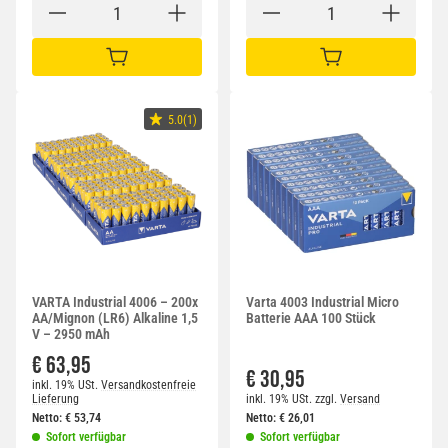
IN DEN WARENKORB
IN DEN WARENKORB
5.0(1)
VARTA Industrial 4006 – 200x
Varta 4003 Industrial Micro
AA/Mignon (LR6) Alkaline 1,5
Batterie AAA 100 Stück
V – 2950 mAh
€ 63,95
€ 30,95
inkl. 19% USt.
Versandkostenfreie
Lieferung
inkl. 19% USt.
zzgl.
Versand
Netto:
€
53,74
Netto:
€
26,01
Sofort verfügbar
Sofort verfügbar