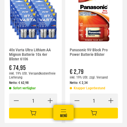
40x Varta Ultra Lithium AA
Panasonic 9V-Block Pro
Mignon Batterie 10x 4er
Power Batterie Blister
Blister 6106
€ 74,95
€ 2,79
inkl. 19% USt.
Versandkostenfreie
Lieferung
inkl. 19% USt.
zzgl.
Versand
Netto:
€
62,98
Netto:
€
2,34
Sofort verfügbar
Knapper Lagerbestand
IN DEN WARENKORB
IN DEN WARENKORB
ANMELDEN
MENÜ
WARENKORB