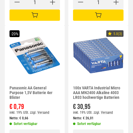
IN DEN WARENKORB
IN DEN WARENKORB
-20%
5.0(3)
Panasonic AA General
100x VARTA Industrial Micro
Purpose 1,5V Batterie 4er
AAA MN2400 Alkaline 4003
Blister
LR03 hochwertige Batterien
€ 0,79
€ 30,95
inkl. 19% USt.
zzgl.
Versand
inkl. 19% USt.
zzgl.
Versand
Netto:
€
0,66
Netto:
€
26,01
Sofort verfügbar
Sofort verfügbar