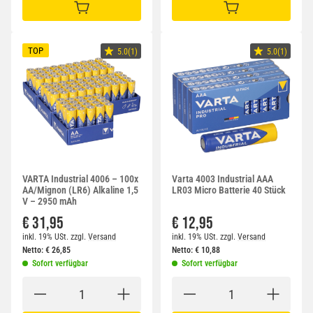
IN DEN WARENKORB
IN DEN WARENKORB
TOP
5.0(1)
5.0(1)
VARTA Industrial 4006 – 100x
Varta 4003 Industrial AAA
AA/Mignon (LR6) Alkaline 1,5
LR03 Micro Batterie 40 Stück
V – 2950 mAh
€ 31,95
€ 12,95
inkl. 19% USt.
zzgl.
Versand
inkl. 19% USt.
zzgl.
Versand
Netto:
€
26,85
Netto:
€
10,88
Sofort verfügbar
Sofort verfügbar