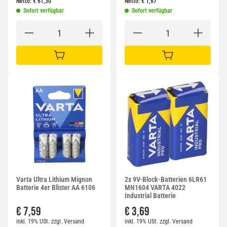
Netto:
€
61,30
Netto:
€
1,67
Sofort verfügbar
Sofort verfügbar
IN DEN WARENKORB
IN DEN WARENKORB
Varta Ultra Lithium Mignon
2x 9V-Block-Batterien 6LR61
Batterie 4er Blister AA 6106
MN1604 VARTA 4022
Industrial Batterie
€ 7,59
€ 3,69
inkl. 19% USt.
zzgl.
Versand
inkl. 19% USt.
zzgl.
Versand