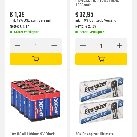
POWERLINE INDUSTRIAL
1383mAh
€ 1,39
€ 32,95
inkl. 19% USt.
zzgl.
Versand
inkl. 19% USt.
zzgl.
Versand
Netto:
€
1,17
Netto:
€
27,69
Sofort verfügbar
Sofort verfügbar
IN DEN WARENKORB
IN DEN WARENKORB
10x XCell Lithium 9V Block
20x Energizer Ultimate