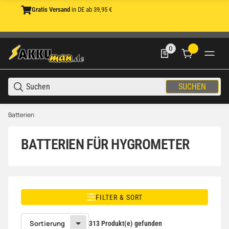
Gratis Versand
4,61 Sterne Trusted Shops
in DE ab 39,95 €
mit Käuferschutz
0
0 Produkte in der List
SUCHEN
Batterien
BATTERIEN FÜR HYGROMETER
FILTER & SORT
Sortierung
313 Produkt(e) gefunden