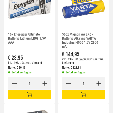
10x Energizer Ultimate
500x Mignon AA LR6 -
Batterie Lithium LR03 1.5V
Batterie Alkaline VARTA
AAA
Industrial 4006 1,5V 2950
mAh
€ 144,95
€ 23,95
inkl. 19% USt.
Versandkostenfreie
inkl. 19% USt.
zzgl.
Versand
Lieferung
Netto:
€
20,13
Netto:
€
121,81
Sofort verfügbar
Sofort verfügbar
IN DEN WARENKORB
IN DEN WARENKORB