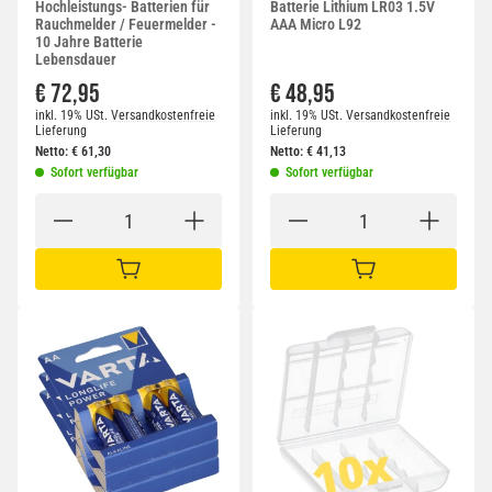
Hochleistungs- Batterien für
Batterie Lithium LR03 1.5V
Rauchmelder / Feuermelder -
AAA Micro L92
10 Jahre Batterie
Lebensdauer
€ 72,95
€ 48,95
inkl. 19% USt.
Versandkostenfreie
inkl. 19% USt.
Versandkostenfreie
Lieferung
Lieferung
Netto:
€
61,30
Netto:
€
41,13
Sofort verfügbar
Sofort verfügbar
IN DEN WARENKORB
IN DEN WARENKORB