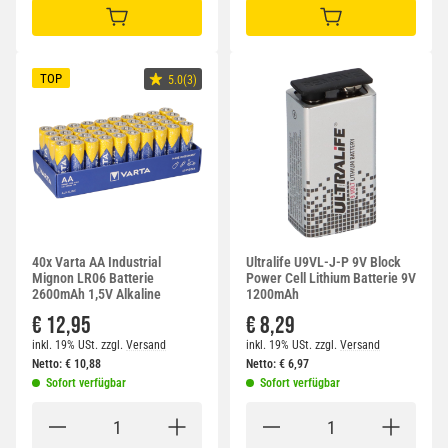
IN DEN WARENKORB
IN DEN WARENKORB
TOP
5.0(3)
40x Varta AA Industrial
Ultralife U9VL-J-P 9V Block
Mignon LR06 Batterie
Power Cell Lithium Batterie 9V
2600mAh 1,5V Alkaline
1200mAh
€ 12,95
€ 8,29
inkl. 19% USt.
zzgl.
Versand
inkl. 19% USt.
zzgl.
Versand
Netto:
€
10,88
Netto:
€
6,97
Sofort verfügbar
Sofort verfügbar