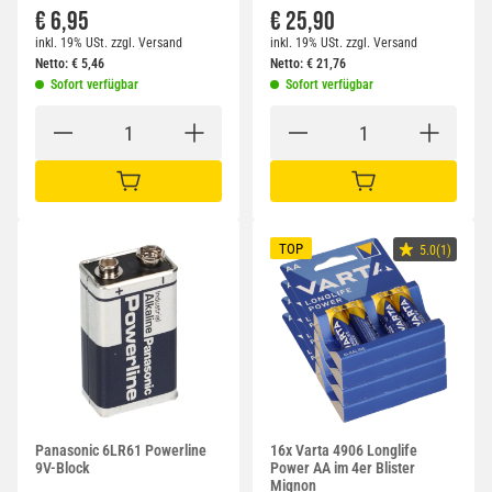
€ 6,95
€ 25,90
inkl. 19% USt.
zzgl.
Versand
inkl. 19% USt.
zzgl.
Versand
Netto:
€
5,46
Netto:
€
21,76
Sofort verfügbar
Sofort verfügbar
IN DEN WARENKORB
IN DEN WARENKORB
TOP
5.0(1)
Panasonic 6LR61 Powerline
16x Varta 4906 Longlife
9V-Block
Power AA im 4er Blister
Mignon