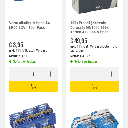
Varta Alkaline Mignon AA
100x Procell (ehemals
LR06 1,5V - 10er Pack
Duracell) MN1500 100er
Karton AA LR06 Mignon
€ 49,95
€ 3,95
inkl. 19% USt.
Versandkostenfreie
inkl. 19% USt.
zzgl.
Versand
Lieferung
Netto:
€
3,32
Netto:
€
41,97
Sofort verfügbar
Sofort verfügbar
IN DEN WARENKORB
IN DEN WARENKORB