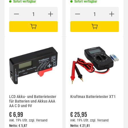
Sofort verfügbar
Sofort verfügbar
IN DEN WARENKORB
IN DEN WARENKORB
LCD Akku- und Batterietester
Kraftmax Batterietester XT1
für Batterien und Akkus AAA
AA C D und 9V
€ 6,99
€ 25,95
inkl. 19% USt.
zzgl.
Versand
inkl. 19% USt.
zzgl.
Versand
Netto:
€
5,87
Netto:
€
21,81