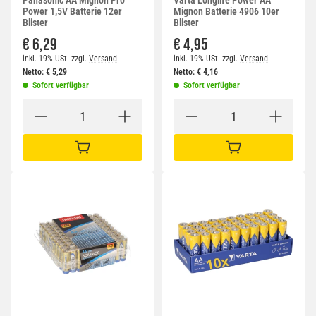
Panasonic AA Mignon Pro
Varta Longlife Power AA
Power 1,5V Batterie 12er
Mignon Batterie 4906 10er
Blister
Blister
€ 6,29
€ 4,95
inkl. 19% USt.
zzgl.
Versand
inkl. 19% USt.
zzgl.
Versand
Netto:
€
5,29
Netto:
€
4,16
Sofort verfügbar
Sofort verfügbar
IN DEN WARENKORB
IN DEN WARENKORB