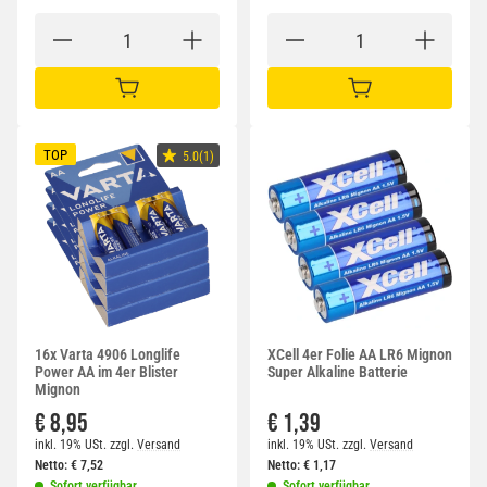
IN DEN WARENKORB
IN DEN WARENKORB
TOP
5.0(1)
16x Varta 4906 Longlife
XCell 4er Folie AA LR6 Mignon
Power AA im 4er Blister
Super Alkaline Batterie
Mignon
€ 8,95
€ 1,39
inkl. 19% USt.
zzgl.
Versand
inkl. 19% USt.
zzgl.
Versand
Netto:
€
7,52
Netto:
€
1,17
Sofort verfügbar
Sofort verfügbar