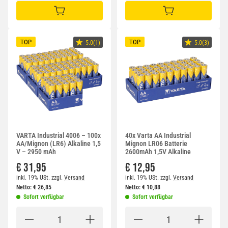
IN DEN WARENKORB
IN DEN WARENKORB
TOP
TOP
5.0(1)
5.0(3)
VARTA Industrial 4006 – 100x
40x Varta AA Industrial
AA/Mignon (LR6) Alkaline 1,5
Mignon LR06 Batterie
V – 2950 mAh
2600mAh 1,5V Alkaline
€ 31,95
€ 12,95
inkl. 19% USt.
zzgl.
Versand
inkl. 19% USt.
zzgl.
Versand
Netto:
€
26,85
Netto:
€
10,88
Sofort verfügbar
Sofort verfügbar