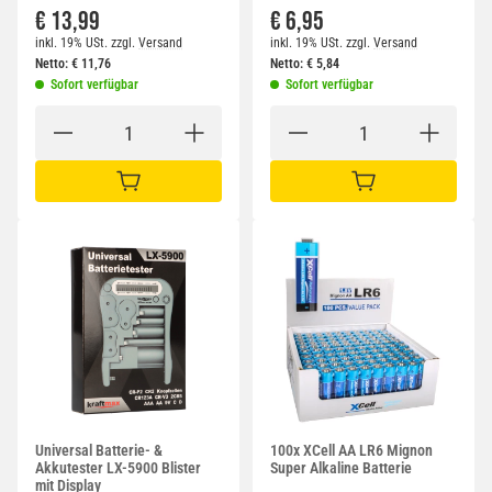
€ 13,99
€ 6,95
inkl. 19% USt.
zzgl.
Versand
inkl. 19% USt.
zzgl.
Versand
Netto:
€
11,76
Netto:
€
5,84
Sofort verfügbar
Sofort verfügbar
IN DEN WARENKORB
IN DEN WARENKORB
Universal Batterie- &
100x XCell AA LR6 Mignon
Akkutester LX-5900 Blister
Super Alkaline Batterie
mit Display