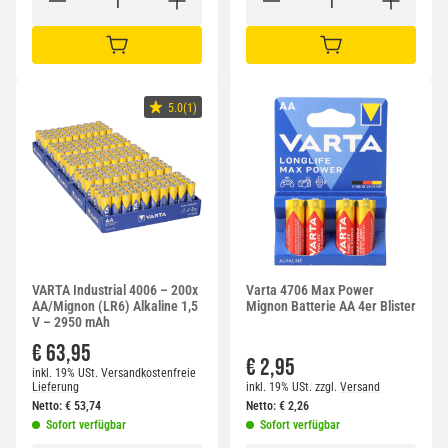
IN DEN WARENKORB
IN DEN WARENKORB
5.0(1)
VARTA Industrial 4006 – 200x
Varta 4706 Max Power
AA/Mignon (LR6) Alkaline 1,5
Mignon Batterie AA 4er Blister
V – 2950 mAh
€ 63,95
€ 2,95
inkl. 19% USt.
Versandkostenfreie
Lieferung
inkl. 19% USt.
zzgl.
Versand
Netto:
€
53,74
Netto:
€
2,26
Sofort verfügbar
Sofort verfügbar