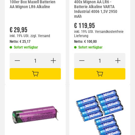
100er Box Maxell Batterien
400x Mignon AA LR6 -
AA Mignon LR6 Alkaline
Batterie Alkaline VARTA
Industrial 4006 1,5V 2950
mAh
€ 119,95
€ 29,95
inkl. 19% USt.
Versandkostenfreie
inkl. 19% USt.
zzgl.
Versand
Lieferung
Netto:
€
25,17
Netto:
€
100,80
Sofort verfügbar
Sofort verfügbar
IN DEN WARENKORB
IN DEN WARENKORB