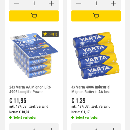
IN DEN WARENKORB
IN DEN WARENKORB
5.0(1)
24x Varta AA Mignon LR6
4x Varta 4006 Industrial
4906 Longlife Power
Mignon Batterie AA lose
€ 11,95
€ 1,39
inkl. 19% USt.
zzgl.
Versand
inkl. 19% USt.
zzgl.
Versand
Netto:
€
10,04
Netto:
€
1,17
Sofort verfügbar
Sofort verfügbar