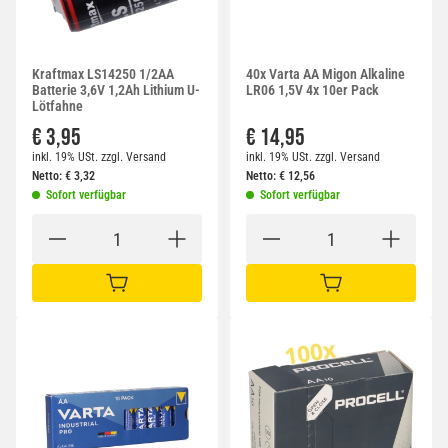
Kraftmax LS14250 1/2AA
40x Varta AA Migon Alkaline
Batterie 3,6V 1,2Ah Lithium U-
LR06 1,5V 4x 10er Pack
Lötfahne
€ 3,95
€ 14,95
inkl. 19% USt.
zzgl.
Versand
inkl. 19% USt.
zzgl.
Versand
Netto:
€
3,32
Netto:
€
12,56
Sofort verfügbar
Sofort verfügbar
IN DEN WARENKORB
IN DEN WARENKORB