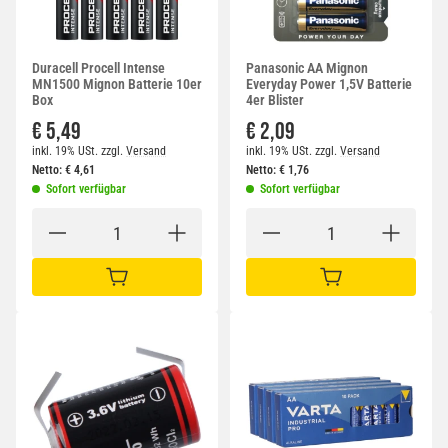
Duracell Procell Intense
Panasonic AA Mignon
MN1500 Mignon Batterie 10er
Everyday Power 1,5V Batterie
Box
4er Blister
€ 5,49
€ 2,09
inkl. 19% USt.
zzgl.
Versand
inkl. 19% USt.
zzgl.
Versand
Netto:
€
4,61
Netto:
€
1,76
Sofort verfügbar
Sofort verfügbar
IN DEN WARENKORB
IN DEN WARENKORB