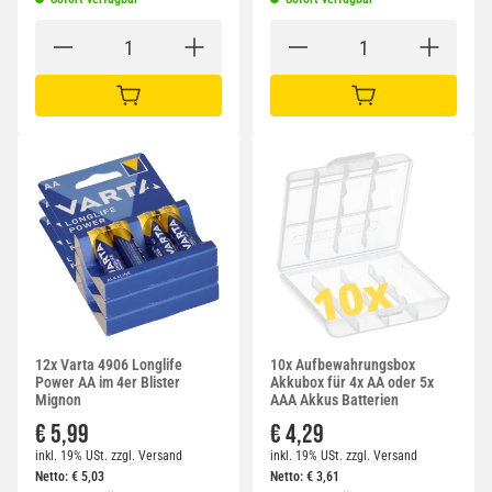
IN DEN WARENKORB
IN DEN WARENKORB
12x Varta 4906 Longlife
10x Aufbewahrungsbox
Power AA im 4er Blister
Akkubox für 4x AA oder 5x
Mignon
AAA Akkus Batterien
€ 5,99
€ 4,29
inkl. 19% USt.
zzgl.
Versand
inkl. 19% USt.
zzgl.
Versand
Netto:
€
5,03
Netto:
€
3,61