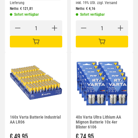
Lieferung
inkl. 19% USt.
zzgl.
Versand
Netto:
€
121,81
Netto:
€
4,16
Sofort verfügbar
Sofort verfügbar
IN DEN WARENKORB
IN DEN WARENKORB
160x Varta Batterie Industrial
40x Varta Ultra Lithium AA
AA LR06
Mignon Batterie 10x 4er
Blister 6106
€ 49,95
€ 74,95