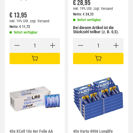
€ 28,95
inkl. 19% USt.
zzgl.
Versand
€ 13,95
Netto:
€
24,33
Sofort verfügbar
inkl. 19% USt.
zzgl.
Versand
Netto:
€
11,72
Bei diesem Artikel ist die
Stückzahl teilbar (z. B. 0,5).
Sofort verfügbar
IN DEN WARENKORB
IN DEN WARENKORB
40x XCell 10x 4er Folie AA
40x Varta 4906 Longlife