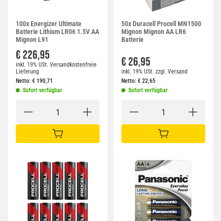
100x Energizer Ultimate
50x Duracell Procell MN1500
Batterie Lithium LR06 1.5V AA
Mignon Mignon AA LR6
Mignon L91
Batterie
€ 226,95
€ 26,95
inkl. 19% USt.
Versandkostenfreie
Lieferung
inkl. 19% USt.
zzgl.
Versand
Netto:
€
190,71
Netto:
€
22,65
Sofort verfügbar
Sofort verfügbar
IN DEN WARENKORB
IN DEN WARENKORB