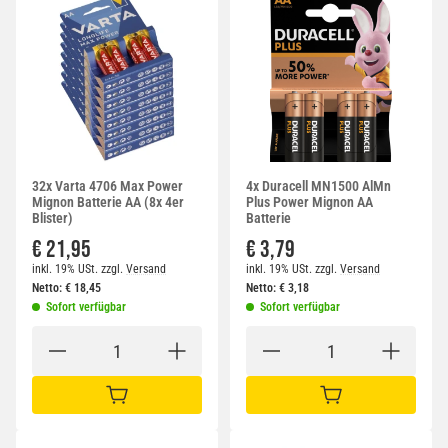
32x Varta 4706 Max Power
4x Duracell MN1500 AlMn
Mignon Batterie AA (8x 4er
Plus Power Mignon AA
Blister)
Batterie
€ 21,95
€ 3,79
inkl. 19% USt.
zzgl.
Versand
inkl. 19% USt.
zzgl.
Versand
Netto:
€
18,45
Netto:
€
3,18
Sofort verfügbar
Sofort verfügbar
IN DEN WARENKORB
IN DEN WARENKORB