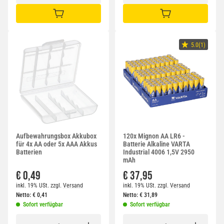
IN DEN WARENKORB
IN DEN WARENKORB
5.0(1)
Aufbewahrungsbox Akkubox
120x Mignon AA LR6 -
für 4x AA oder 5x AAA Akkus
Batterie Alkaline VARTA
Batterien
Industrial 4006 1,5V 2950
mAh
€ 0,49
€ 37,95
inkl. 19% USt.
zzgl.
Versand
inkl. 19% USt.
zzgl.
Versand
Netto:
€
0,41
Netto:
€
31,89
Sofort verfügbar
Sofort verfügbar