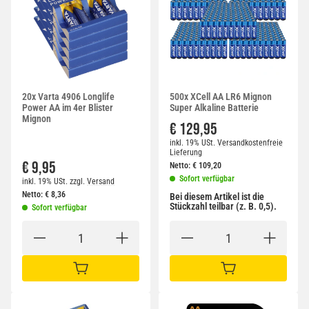
20x Varta 4906 Longlife
500x XCell AA LR6 Mignon
Power AA im 4er Blister
Super Alkaline Batterie
Mignon
€ 129,95
inkl. 19% USt.
Versandkostenfreie
Lieferung
€ 9,95
Netto:
€
109,20
Sofort verfügbar
inkl. 19% USt.
zzgl.
Versand
Netto:
€
8,36
Bei diesem Artikel ist die
Stückzahl teilbar (z. B. 0,5).
Sofort verfügbar
IN DEN WARENKORB
IN DEN WARENKORB