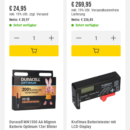
€ 269,95
€ 24,95
inkl. 19% USt.
Versandkostenfreie
inkl. 19% USt.
zzgl.
Versand
Lieferung
Netto:
€
20,97
Netto:
€
226,85
Sofort verfügbar
Sofort verfügbar
IN DEN WARENKORB
IN DEN WARENKORB
Duracell MN1500 AA Mignon
Kraftmax Batterietester mit
Batterie Optimum 12er Blister
LCD-Display