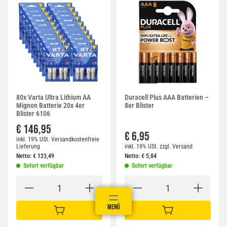
80x Varta Ultra Lithium AA
Duracell Plus AAA Batterien –
Mignon Batterie 20x 4er
8er Blister
Blister 6106
€ 146,95
€ 6,95
inkl. 19% USt.
Versandkostenfreie
Lieferung
inkl. 19% USt.
zzgl.
Versand
Netto:
€
123,49
Netto:
€
5,84
Sofort verfügbar
Sofort verfügbar
ANMELDEN
MENÜ
WARENKORB
IN DEN WARENKORB
IN DEN WARENKORB