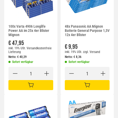
100x Varta 4906 Longlife
48x Panasonic AA Mignon
Power AA im 25x 4er Blister
Batterie General Purpose 1,5V
Mignon
12x 4er Blister
€ 47,95
€ 9,95
inkl. 19% USt.
Versandkostenfreie
Lieferung
inkl. 19% USt.
zzgl.
Versand
Netto:
€
40,29
Netto:
€
8,36
Sofort verfügbar
Sofort verfügbar
IN DEN WARENKORB
IN DEN WARENKORB