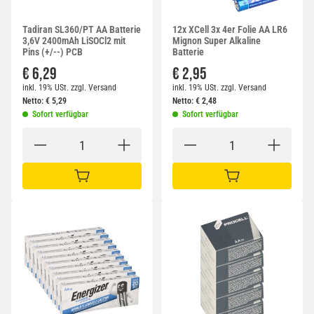
Tadiran SL360/PT AA Batterie
12x XCell 3x 4er Folie AA LR6
3,6V 2400mAh LiSOCl2 mit
Mignon Super Alkaline
Pins (+/--) PCB
Batterie
€ 6,29
€ 2,95
inkl. 19% USt.
zzgl.
Versand
inkl. 19% USt.
zzgl.
Versand
Netto:
€
5,29
Netto:
€
2,48
Sofort verfügbar
Sofort verfügbar
IN DEN WARENKORB
IN DEN WARENKORB