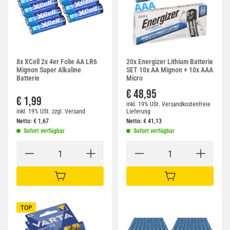
8x XCell 2x 4er Folie AA LR6
20x Energizer Lithium Batterie
Mignon Super Alkaline
SET 10x AA Mignon + 10x AAA
Batterie
Micro
€ 48,95
€ 1,99
inkl. 19% USt.
Versandkostenfreie
inkl. 19% USt.
zzgl.
Versand
Lieferung
Netto:
€
1,67
Netto:
€
41,13
Sofort verfügbar
Sofort verfügbar
IN DEN WARENKORB
IN DEN WARENKORB
TOP