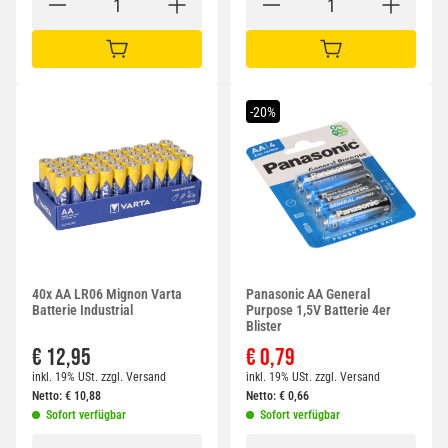
IN DEN WARENKORB
IN DEN WARENKORB
-20%
40x AA LR06 Mignon Varta
Panasonic AA General
Batterie Industrial
Purpose 1,5V Batterie 4er
Blister
€ 12,95
€ 0,79
inkl. 19% USt.
zzgl.
Versand
inkl. 19% USt.
zzgl.
Versand
Netto:
€
10,88
Netto:
€
0,66
Sofort verfügbar
Sofort verfügbar