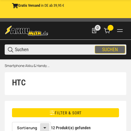
Gratis Versand
in DE ab 39,95 €
0
0 Produkte in der List
SUCHEN
Smartphone Akku & Handy Akku
HTC
FILTER & SORT
Sortierung
12 Produkt(e) gefunden