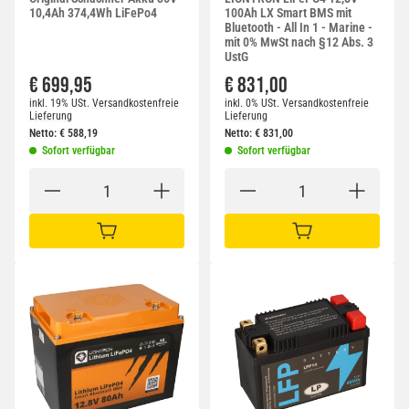
10,4Ah 374,4Wh LiFePo4
100Ah LX Smart BMS mit
Bluetooth - All In 1 - Marine -
mit 0% MwSt nach §12 Abs. 3
UstG
€ 699,95
€ 831,00
inkl. 19% USt.
Versandkostenfreie
inkl. 0% USt.
Versandkostenfreie
Lieferung
Lieferung
Netto:
€
588,19
Netto:
€
831,00
Sofort verfügbar
Sofort verfügbar
IN DEN WARENKORB
IN DEN WARENKORB