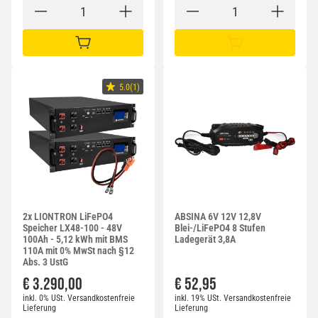
IN DEN WARENKORB
IN DEN WARENKORB
5.0(1)
2x LIONTRON LiFePO4
ABSINA 6V 12V 12,8V
Speicher LX48-100 - 48V
Blei-/LiFePO4 8 Stufen
100Ah - 5,12 kWh mit BMS
Ladegerät 3,8A
110A mit 0% MwSt nach §12
Abs. 3 UstG
€ 3.290,00
€ 52,95
inkl. 0% USt.
Versandkostenfreie
inkl. 19% USt.
Versandkostenfreie
Lieferung
Lieferung