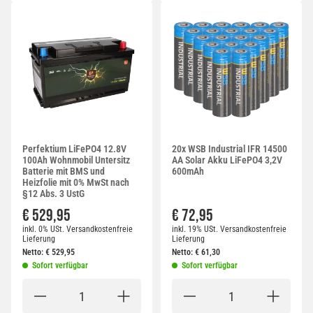
Perfektium LiFePO4 12.8V
20x WSB Industrial IFR 14500
100Ah Wohnmobil Untersitz
AA Solar Akku LiFePO4 3,2V
Batterie mit BMS und
600mAh
Heizfolie mit 0% MwSt nach
§12 Abs. 3 UstG
€ 529,95
€ 72,95
inkl. 0% USt.
Versandkostenfreie
inkl. 19% USt.
Versandkostenfreie
Lieferung
Lieferung
Netto:
€
529,95
Netto:
€
61,30
Sofort verfügbar
Sofort verfügbar