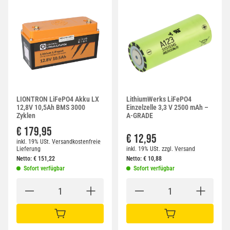
LIONTRON LiFePO4 Akku LX
LithiumWerks LiFePO4
12,8V 10,5Ah BMS 3000
Einzelzelle 3,3 V 2500 mAh –
Zyklen
A-GRADE
€ 179,95
€ 12,95
inkl. 19% USt.
Versandkostenfreie
Lieferung
inkl. 19% USt.
zzgl.
Versand
Netto:
€
151,22
Netto:
€
10,88
Sofort verfügbar
Sofort verfügbar
IN DEN WARENKORB
IN DEN WARENKORB