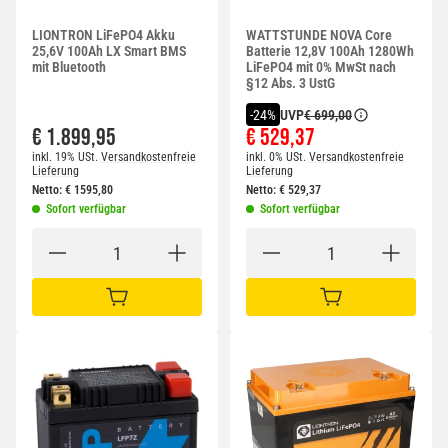
LIONTRON LiFePO4 Akku
WATTSTUNDE NOVA Core
25,6V 100Ah LX Smart BMS
Batterie 12,8V 100Ah 1280Wh
mit Bluetooth
LiFePO4 mit 0% MwSt nach
§12 Abs. 3 UstG
UVP
€ 699,00
-24%
€ 1.899,95
€ 529,37
inkl. 19% USt.
Versandkostenfreie
inkl. 0% USt.
Versandkostenfreie
Lieferung
Lieferung
Netto:
€
1595,80
Netto:
€
529,37
Sofort verfügbar
Sofort verfügbar
IN DEN WARENKORB
IN DEN WARENKORB