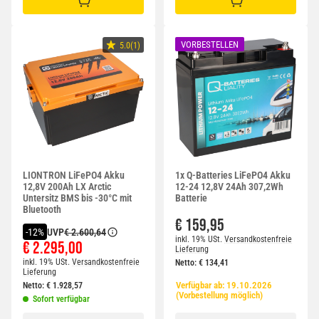
IN DEN WARENKORB
IN DEN WARENKORB
VORBESTELLEN
5.0(1)
LIONTRON LiFePO4 Akku
1x Q-Batteries LiFePO4 Akku
12,8V 200Ah LX Arctic
12-24 12,8V 24Ah 307,2Wh
Untersitz BMS bis -30°C mit
Batterie
Bluetooth
€ 159,95
UVP
€ 2.600,64
-12%
inkl. 19% USt.
Versandkostenfreie
€ 2.295,00
Lieferung
inkl. 19% USt.
Versandkostenfreie
Netto:
€
134,41
Lieferung
Verfügbar ab:
19.10.2026
Netto:
€
1.928,57
(Vorbestellung möglich)
Sofort verfügbar