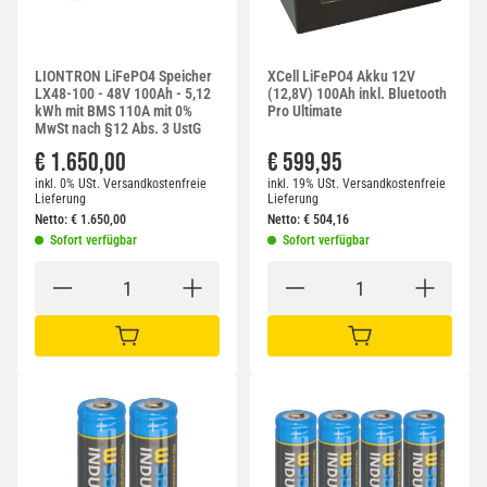
LIONTRON LiFePO4 Speicher
XCell LiFePO4 Akku 12V
LX48-100 - 48V 100Ah - 5,12
(12,8V) 100Ah inkl. Bluetooth
kWh mit BMS 110A mit 0%
Pro Ultimate
MwSt nach §12 Abs. 3 UstG
€ 1.650,00
€ 599,95
inkl. 0% USt.
Versandkostenfreie
inkl. 19% USt.
Versandkostenfreie
Lieferung
Lieferung
Netto:
€
1.650,00
Netto:
€
504,16
Sofort verfügbar
Sofort verfügbar
IN DEN WARENKORB
IN DEN WARENKORB