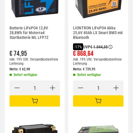
Batterie LiFePO4 12,8V
LIONTRON LiFePO4 Akku
28,8Wh für Motorrad
25,6V 40Ah LX Smart BMS mit
Startbatterie ML LFP7Z
Bluetooth
UVP
€ 1.044,35
-17%
€ 74,95
€ 868,64
inkl. 19% USt.
Versandkostenfreie
inkl. 19% USt.
Versandkostenfreie
Lieferung
Lieferung
Netto:
€
62,98
Netto:
€
729,95
Sofort verfügbar
Sofort verfügbar
IN DEN WARENKORB
IN DEN WARENKORB