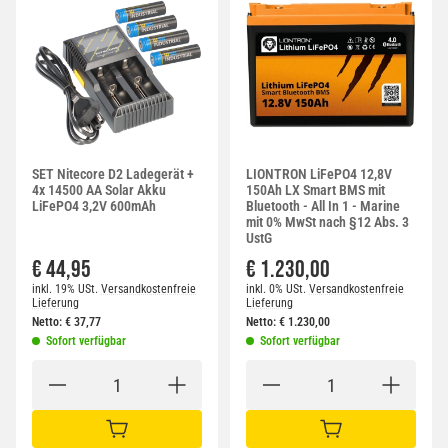
SET Nitecore D2 Ladegerät +
LIONTRON LiFePO4 12,8V
4x 14500 AA Solar Akku
150Ah LX Smart BMS mit
LiFePO4 3,2V 600mAh
Bluetooth - All In 1 - Marine
mit 0% MwSt nach §12 Abs. 3
UstG
€ 44,95
€ 1.230,00
inkl. 19% USt.
Versandkostenfreie
inkl. 0% USt.
Versandkostenfreie
Lieferung
Lieferung
Netto:
€
37,77
Netto:
€
1.230,00
Sofort verfügbar
Sofort verfügbar
IN DEN WARENKORB
IN DEN WARENKORB