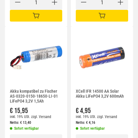
IN DEN WARENKORB
IN DEN WARENKORB
Akku kompatibel zu Fischer
XCell IFR 14500 AA Solar
AS-0320-0150-18650-LI-01
Akku LiFePO4 3,2V 600mAh
LiFePO4 3,2V 1,5Ah
€ 15,95
€ 4,95
inkl. 19% USt.
zzgl.
Versand
inkl. 19% USt.
zzgl.
Versand
Netto:
€
13,40
Netto:
€
4,16
Sofort verfügbar
Sofort verfügbar