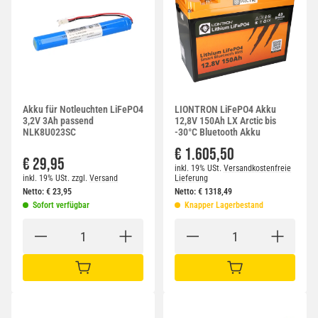
Akku für Notleuchten LiFePO4
LIONTRON LiFePO4 Akku
3,2V 3Ah passend
12,8V 150Ah LX Arctic bis
NLK8U023SC
-30°C Bluetooth Akku
€ 1.605,50
€ 29,95
inkl. 19% USt.
Versandkostenfreie
inkl. 19% USt.
zzgl.
Versand
Lieferung
Netto:
€
23,95
Netto:
€
1318,49
Sofort verfügbar
Knapper Lagerbestand
IN DEN WARENKORB
IN DEN WARENKORB