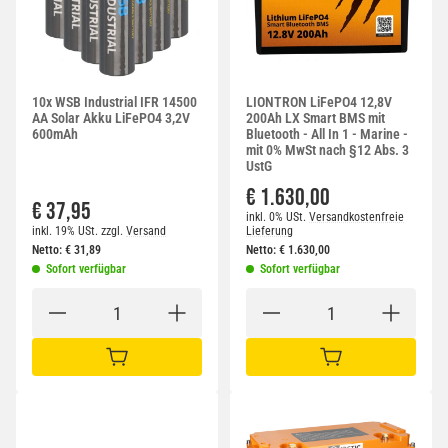
10x WSB Industrial IFR 14500
LIONTRON LiFePO4 12,8V
AA Solar Akku LiFePO4 3,2V
200Ah LX Smart BMS mit
600mAh
Bluetooth - All In 1 - Marine -
mit 0% MwSt nach §12 Abs. 3
UstG
€ 1.630,00
€ 37,95
inkl. 0% USt.
Versandkostenfreie
inkl. 19% USt.
zzgl.
Versand
Lieferung
Netto:
€
31,89
Netto:
€
1.630,00
Sofort verfügbar
Sofort verfügbar
IN DEN WARENKORB
IN DEN WARENKORB