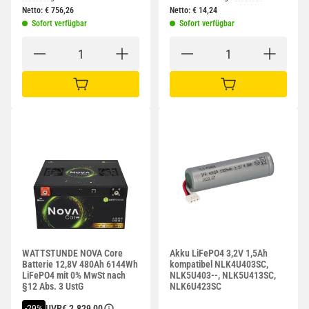
Netto:
€
756,26
Netto:
€
14,24
Sofort verfügbar
Sofort verfügbar
IN DEN WARENKORB
IN DEN WARENKORB
WATTSTUNDE NOVA Core
Akku LiFePO4 3,2V 1,5Ah
Batterie 12,8V 480Ah 6144Wh
kompatibel NLK4U403SC,
LiFePO4 mit 0% MwSt nach
NLK5U403--, NLK5U413SC,
§12 Abs. 3 UstG
NLK6U423SC
UVP
€ 2.829,00
-29%