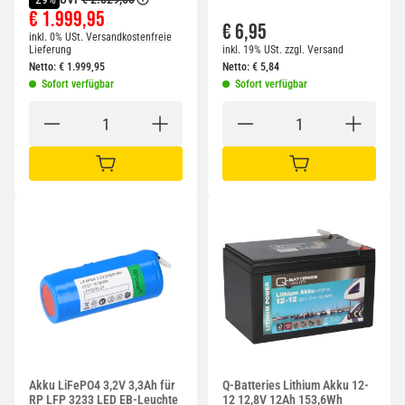
€ 1.999,95
€ 6,95
inkl. 0% USt.
Versandkostenfreie
Lieferung
inkl. 19% USt.
zzgl.
Versand
Netto:
€
1.999,95
Netto:
€
5,84
Sofort verfügbar
Sofort verfügbar
IN DEN WARENKORB
IN DEN WARENKORB
Akku LiFePO4 3,2V 3,3Ah für
Q-Batteries Lithium Akku 12-
RP LFP 3233 LED EB-Leuchte
12 12,8V 12Ah 153,6Wh