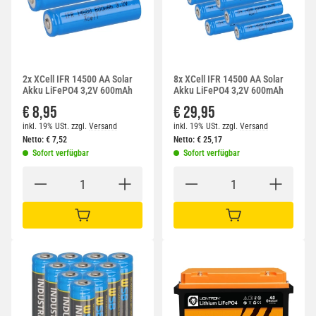
2x XCell IFR 14500 AA Solar
8x XCell IFR 14500 AA Solar
Akku LiFePO4 3,2V 600mAh
Akku LiFePO4 3,2V 600mAh
€ 8,95
€ 29,95
inkl. 19% USt.
zzgl.
Versand
inkl. 19% USt.
zzgl.
Versand
Netto:
€
7,52
Netto:
€
25,17
Sofort verfügbar
Sofort verfügbar
IN DEN WARENKORB
IN DEN WARENKORB