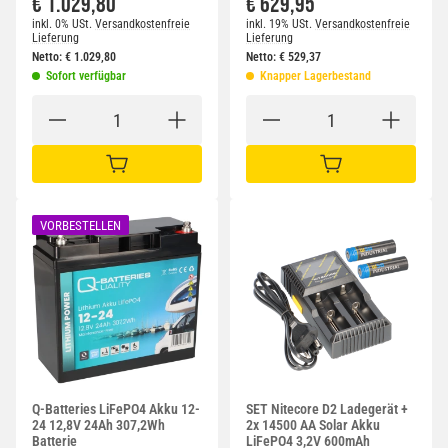
€ 1.029,80
€ 629,95
inkl. 0% USt.
Versandkostenfreie
inkl. 19% USt.
Versandkostenfreie
Lieferung
Lieferung
Netto:
€
1.029,80
Netto:
€
529,37
Sofort verfügbar
Knapper Lagerbestand
IN DEN WARENKORB
IN DEN WARENKORB
VORBESTELLEN
Q-Batteries LiFePO4 Akku 12-
SET Nitecore D2 Ladegerät +
24 12,8V 24Ah 307,2Wh
2x 14500 AA Solar Akku
Batterie
LiFePO4 3,2V 600mAh