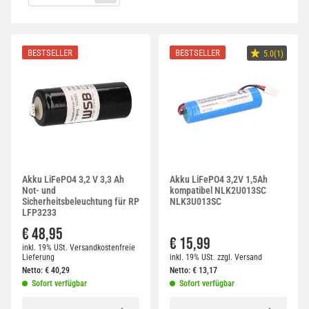
BESTSELLER
BESTSELLER
5.0(1)
Akku LiFePO4 3,2 V 3,3 Ah
Akku LiFePO4 3,2V 1,5Ah
Not- und
kompatibel NLK2U013SC
Sicherheitsbeleuchtung für RP
NLK3U013SC
LFP3233
€ 48,95
€ 15,99
inkl. 19% USt.
Versandkostenfreie
Lieferung
inkl. 19% USt.
zzgl.
Versand
Netto:
€
40,29
Netto:
€
13,17
Sofort verfügbar
Sofort verfügbar