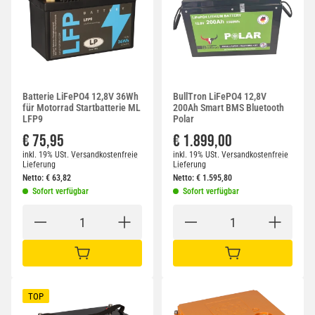
Batterie LiFePO4 12,8V 36Wh
BullTron LiFePO4 12,8V
für Motorrad Startbatterie ML
200Ah Smart BMS Bluetooth
LFP9
Polar
€ 75,95
€ 1.899,00
inkl. 19% USt.
Versandkostenfreie
inkl. 19% USt.
Versandkostenfreie
Lieferung
Lieferung
Netto:
€
63,82
Netto:
€
1.595,80
Sofort verfügbar
Sofort verfügbar
IN DEN WARENKORB
IN DEN WARENKORB
TOP