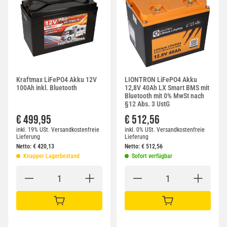
Kraftmax LiFePO4 Akku 12V
LIONTRON LiFePO4 Akku
100Ah inkl. Bluetooth
12,8V 40Ah LX Smart BMS mit
Bluetooth mit 0% MwSt nach
§12 Abs. 3 UstG
€ 499,95
€ 512,56
inkl. 19% USt.
Versandkostenfreie
inkl. 0% USt.
Versandkostenfreie
Lieferung
Lieferung
Netto:
€
420,13
Netto:
€
512,56
Knapper Lagerbestand
Sofort verfügbar
IN DEN WARENKORB
IN DEN WARENKORB