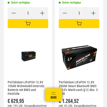
Sofort verfügbar
Sofort verfügbar
IN DEN WARENKORB
IN DEN WARENKORB
Perfektium LiFePO4 12.8V
Perfektium LiFePO4 12.8V
100Ah Wohnmobil Untersitz
200Ah Smart Bluetooth BMS
Batterie mit BMS und
mit 0% MwSt nach §12 Abs. 3
Heizfolie
UstG
ANMELDEN
MENÜ
WARENKORB
€ 629,95
€ 1.264,52
inkl. 19% USt.
Versandkostenfreie
inkl. 0% USt.
Versandkostenfreie