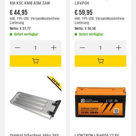
KM KSC KMB ASM ZAW
LiFePO4
€ 44,95
€ 59,95
inkl. 19% USt.
Versandkostenfreie
inkl. 19% USt.
Versandkostenfreie
Lieferung
Lieferung
Netto:
€
37,77
Netto:
€
50,38
Sofort verfügbar
Sofort verfügbar
IN DEN WARENKORB
IN DEN WARENKORB
Original Schachner Akku 36V
LIONTRON LiFePO4 12,8V