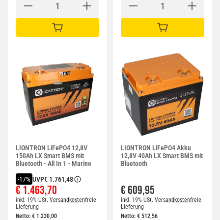
IN DEN WARENKORB
IN DEN WARENKORB
LIONTRON LiFePO4 12,8V
LIONTRON LiFePO4 Akku
150Ah LX Smart BMS mit
12,8V 40Ah LX Smart BMS mit
Bluetooth - All In 1 - Marine
Bluetooth
UVP
€ 1.761,48
-17%
€ 1.463,70
€ 609,95
inkl. 19% USt.
Versandkostenfreie
inkl. 19% USt.
Versandkostenfreie
Lieferung
Lieferung
Netto:
€
1.230,00
Netto:
€
512,56