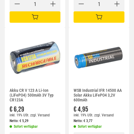
IN DEN WARENKORB
IN DEN WARENKORB
Akku CR V 123 A Li-Ion
WSB Industrial IFR 14500 AA
(LiFePO4) 500mAh 3V Typ
Solar Akku LiFePO4 3,2V
CR123A
600mAh
€ 6,29
€ 4,95
inkl. 19% USt.
zzgl.
Versand
inkl. 19% USt.
zzgl.
Versand
Netto:
€
5,29
Netto:
€
3,77
Sofort verfügbar
Sofort verfügbar