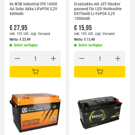
8x WSB Industrial IFR 14500
Ersatzakku mit JST-Stecker
AA Solar Akku LiFePO4 3,2V
passend für LED-Notleuchte
600mAh
EXITmulti Li-FePO4 3,2V
1500mAh
€ 27,95
€ 15,95
inkl. 19% USt.
zzgl.
Versand
inkl. 19% USt.
zzgl.
Versand
Netto:
€
23,49
Netto:
€
13,40
Sofort verfügbar
Sofort verfügbar
IN DEN WARENKORB
IN DEN WARENKORB