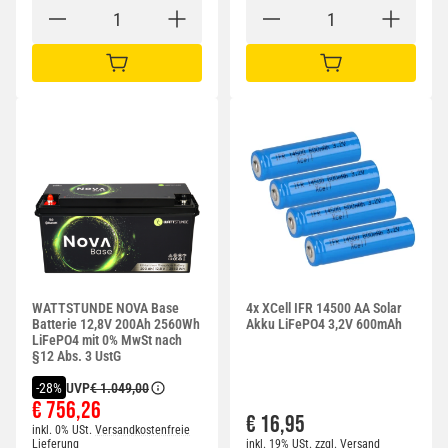
IN DEN WARENKORB
IN DEN WARENKORB
WATTSTUNDE NOVA Base
4x XCell IFR 14500 AA Solar
Batterie 12,8V 200Ah 2560Wh
Akku LiFePO4 3,2V 600mAh
LiFePO4 mit 0% MwSt nach
§12 Abs. 3 UstG
UVP
€ 1.049,00
-28%
€ 756,26
€ 16,95
inkl. 0% USt.
Versandkostenfreie
Lieferung
inkl. 19% USt.
zzgl.
Versand