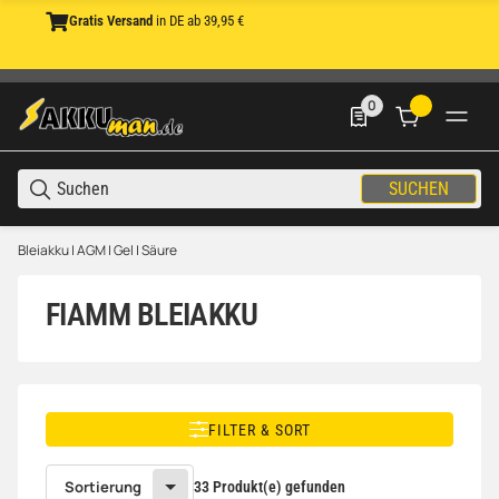
Gratis Versand
in DE ab 39,95 €
0
0 Produkte in der List
SUCHEN
Bleiakku | AGM | Gel | Säure
FIAMM BLEIAKKU
FILTER & SORT
Sortierung
33 Produkt(e) gefunden