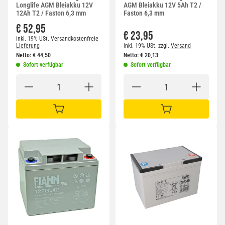
Longlife AGM Bleiakku 12V
AGM Bleiakku 12V 5Ah T2 /
12Ah T2 / Faston 6,3 mm
Faston 6,3 mm
€ 52,95
€ 23,95
inkl. 19% USt.
Versandkostenfreie
Lieferung
inkl. 19% USt.
zzgl.
Versand
Netto:
€
44,50
Netto:
€
20,13
Sofort verfügbar
Sofort verfügbar
IN DEN WARENKORB
IN DEN WARENKORB