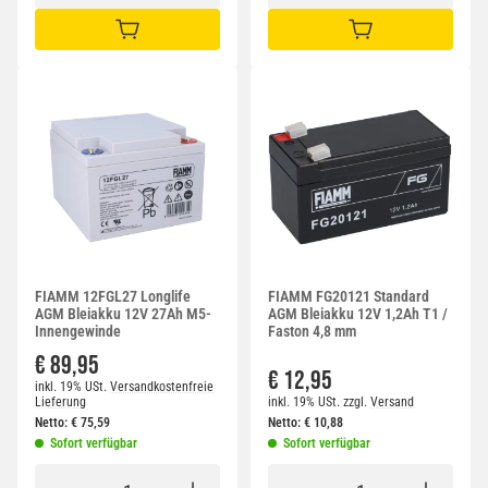
IN DEN WARENKORB
IN DEN WARENKORB
FIAMM 12FGL27 Longlife
FIAMM FG20121 Standard
AGM Bleiakku 12V 27Ah M5-
AGM Bleiakku 12V 1,2Ah T1 /
Innengewinde
Faston 4,8 mm
€ 89,95
€ 12,95
inkl. 19% USt.
Versandkostenfreie
Lieferung
inkl. 19% USt.
zzgl.
Versand
Netto:
€
75,59
Netto:
€
10,88
Sofort verfügbar
Sofort verfügbar