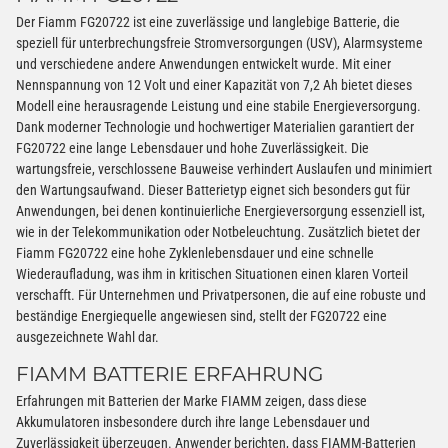
Der Fiamm FG20722 ist eine zuverlässige und langlebige Batterie, die
speziell für unterbrechungsfreie Stromversorgungen (USV), Alarmsysteme
und verschiedene andere Anwendungen entwickelt wurde. Mit einer
Nennspannung von 12 Volt und einer Kapazität von 7,2 Ah bietet dieses
Modell eine herausragende Leistung und eine stabile Energieversorgung.
Dank moderner Technologie und hochwertiger Materialien garantiert der
FG20722 eine lange Lebensdauer und hohe Zuverlässigkeit. Die
wartungsfreie, verschlossene Bauweise verhindert Auslaufen und minimiert
den Wartungsaufwand. Dieser Batterietyp eignet sich besonders gut für
Anwendungen, bei denen kontinuierliche Energieversorgung essenziell ist,
wie in der Telekommunikation oder Notbeleuchtung. Zusätzlich bietet der
Fiamm FG20722 eine hohe Zyklenlebensdauer und eine schnelle
Wiederaufladung, was ihm in kritischen Situationen einen klaren Vorteil
verschafft. Für Unternehmen und Privatpersonen, die auf eine robuste und
beständige Energiequelle angewiesen sind, stellt der FG20722 eine
ausgezeichnete Wahl dar.
FIAMM BATTERIE ERFAHRUNG
Erfahrungen mit Batterien der Marke FIAMM zeigen, dass diese
Akkumulatoren insbesondere durch ihre lange Lebensdauer und
Zuverlässigkeit überzeugen. Anwender berichten, dass FIAMM-Batterien