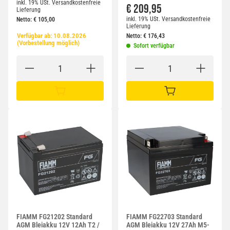
inkl. 19% USt.
Versandkostenfreie
€ 209,95
Lieferung
inkl. 19% USt.
Versandkostenfreie
Netto:
€
105,00
Lieferung
Verfügbar ab:
10.08.2026
Netto:
€
176,43
(Vorbestellung möglich)
Sofort verfügbar
IN DEN WARENKORB
IN DEN WARENKORB
FIAMM FG21202 Standard
FIAMM FG22703 Standard
AGM Bleiakku 12V 12Ah T2 /
AGM Bleiakku 12V 27Ah M5-