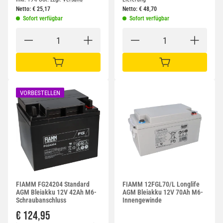
Netto:
€
25,17
Netto:
€
48,70
Sofort verfügbar
Sofort verfügbar
IN DEN WARENKORB
IN DEN WARENKORB
VORBESTELLEN
FIAMM FG24204 Standard
FIAMM 12FGL70/L Longlife
AGM Bleiakku 12V 42Ah M6-
AGM Bleiakku 12V 70Ah M6-
Schraubanschluss
Innengewinde
€ 124,95