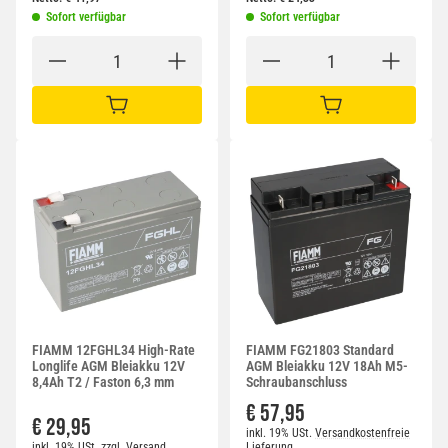
Sofort verfügbar
Sofort verfügbar
IN DEN WARENKORB
IN DEN WARENKORB
FIAMM 12FGHL34 High-Rate
FIAMM FG21803 Standard
Longlife AGM Bleiakku 12V
AGM Bleiakku 12V 18Ah M5-
8,4Ah T2 / Faston 6,3 mm
Schraubanschluss
€ 57,95
€ 29,95
inkl. 19% USt.
Versandkostenfreie
inkl. 19% USt.
zzgl.
Versand
Lieferung