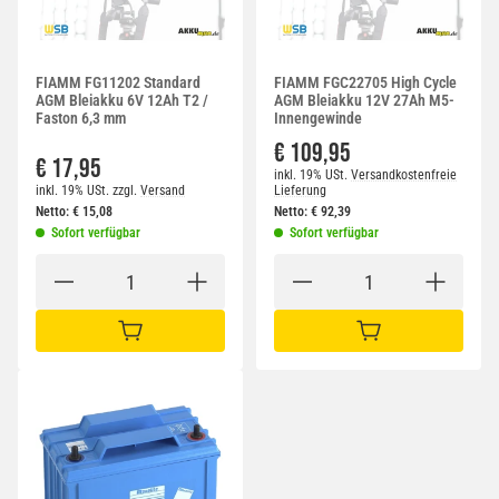
FIAMM FG11202 Standard
FIAMM FGC22705 High Cycle
AGM Bleiakku 6V 12Ah T2 /
AGM Bleiakku 12V 27Ah M5-
Faston 6,3 mm
Innengewinde
€ 109,95
€ 17,95
inkl. 19% USt.
Versandkostenfreie
inkl. 19% USt.
zzgl.
Versand
Lieferung
Netto:
€
15,08
Netto:
€
92,39
Sofort verfügbar
Sofort verfügbar
IN DEN WARENKORB
IN DEN WARENKORB