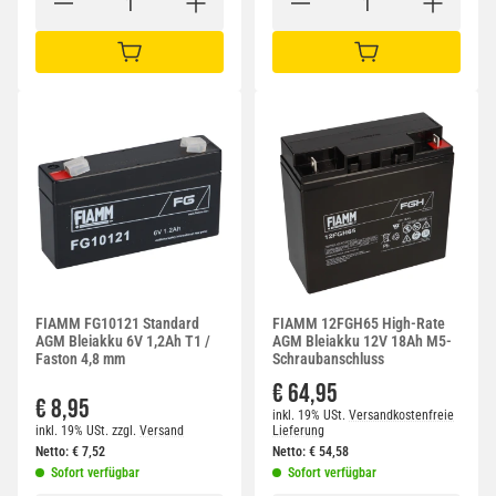
IN DEN WARENKORB
IN DEN WARENKORB
FIAMM FG10121 Standard
FIAMM 12FGH65 High-Rate
AGM Bleiakku 6V 1,2Ah T1 /
AGM Bleiakku 12V 18Ah M5-
Faston 4,8 mm
Schraubanschluss
€ 64,95
€ 8,95
inkl. 19% USt.
Versandkostenfreie
inkl. 19% USt.
zzgl.
Versand
Lieferung
Netto:
€
7,52
Netto:
€
54,58
Sofort verfügbar
Sofort verfügbar