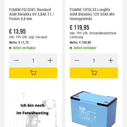
FIAMM FG10381 Standard
FIAMM 12FGL33 Longlife
AGM Bleiakku 6V 3,8Ah T1 /
AGM Bleiakku 12V 33Ah M6-
Faston 4,8 mm
Innengewinde
€ 119,95
€ 13,95
inkl. 19% USt.
Versandkostenfreie
inkl. 19% USt.
zzgl.
Versand
Lieferung
Netto:
€
11,72
Netto:
€
100,80
Sofort verfügbar
Sofort verfügbar
IN DEN WARENKORB
IN DEN WARENKORB