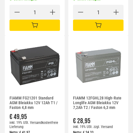
IN DEN WARENKORB
IN DEN WARENKORB
FIAMM FG21201 Standard
FIAMM 12FGHL28 High-Rate
AGM Bleiakku 12V 12Ah T1 /
Longlife AGM Bleiakku 12V
Faston 4,8 mm
7,2Ah T2 / Faston 6,3 mm
€ 49,95
€ 28,95
inkl. 19% USt.
Versandkostenfreie
Lieferung
inkl. 19% USt.
zzgl.
Versand
Netto:
€
41,97
Netto:
€
24,33