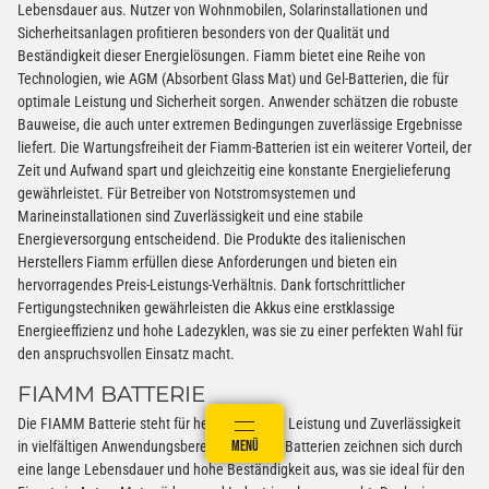
Lebensdauer aus. Nutzer von Wohnmobilen, Solarinstallationen und
Sicherheitsanlagen profitieren besonders von der Qualität und
Beständigkeit dieser Energielösungen. Fiamm bietet eine Reihe von
Technologien, wie AGM (Absorbent Glass Mat) und Gel-Batterien, die für
optimale Leistung und Sicherheit sorgen. Anwender schätzen die robuste
Bauweise, die auch unter extremen Bedingungen zuverlässige Ergebnisse
liefert. Die Wartungsfreiheit der Fiamm-Batterien ist ein weiterer Vorteil, der
Zeit und Aufwand spart und gleichzeitig eine konstante Energielieferung
gewährleistet. Für Betreiber von Notstromsystemen und
Marineinstallationen sind Zuverlässigkeit und eine stabile
Energieversorgung entscheidend. Die Produkte des italienischen
Herstellers Fiamm erfüllen diese Anforderungen und bieten ein
hervorragendes Preis-Leistungs-Verhältnis. Dank fortschrittlicher
Fertigungstechniken gewährleisten die Akkus eine erstklassige
Energieeffizienz und hohe Ladezyklen, was sie zu einer perfekten Wahl für
den anspruchsvollen Einsatz macht.
FIAMM BATTERIE
Die FIAMM Batterie steht für herausragende Leistung und Zuverlässigkeit
ANMELDEN
MENÜ
WARENKORB
in vielfältigen Anwendungsbereichen. Diese Batterien zeichnen sich durch
eine lange Lebensdauer und hohe Beständigkeit aus, was sie ideal für den