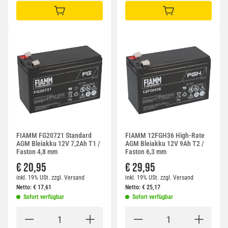
IN DEN WARENKORB
IN DEN WARENKORB
FIAMM FG20721 Standard
FIAMM 12FGH36 High-Rate
AGM Bleiakku 12V 7,2Ah T1 /
AGM Bleiakku 12V 9Ah T2 /
Faston 4,8 mm
Faston 6,3 mm
€ 20,95
€ 29,95
inkl. 19% USt.
zzgl.
Versand
inkl. 19% USt.
zzgl.
Versand
Netto:
€
17,61
Netto:
€
25,17
Sofort verfügbar
Sofort verfügbar