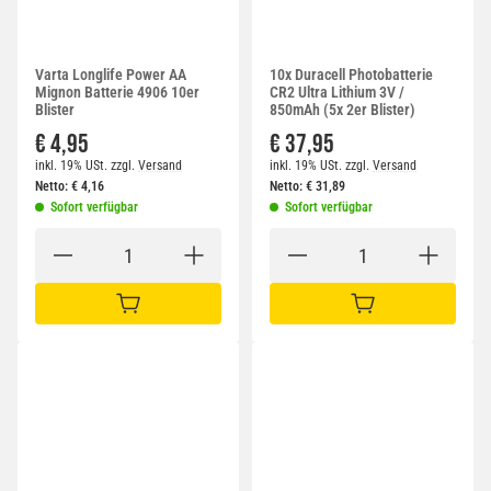
Varta Longlife Power AA
10x Duracell Photobatterie
Mignon Batterie 4906 10er
CR2 Ultra Lithium 3V /
Blister
850mAh (5x 2er Blister)
€ 4,95
€ 37,95
inkl. 19% USt.
zzgl.
Versand
inkl. 19% USt.
zzgl.
Versand
Netto:
€
4,16
Netto:
€
31,89
Sofort verfügbar
Sofort verfügbar
IN DEN WARENKORB
IN DEN WARENKORB