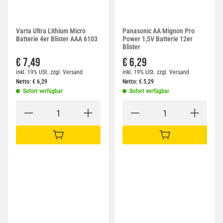
Varta Ultra Lithium Micro
Panasonic AA Mignon Pro
Batterie 4er Blister AAA 6103
Power 1,5V Batterie 12er
Blister
€ 7,49
€ 6,29
inkl. 19% USt.
zzgl.
Versand
inkl. 19% USt.
zzgl.
Versand
Netto:
€
6,29
Netto:
€
5,29
Sofort verfügbar
Sofort verfügbar
IN DEN WARENKORB
IN DEN WARENKORB