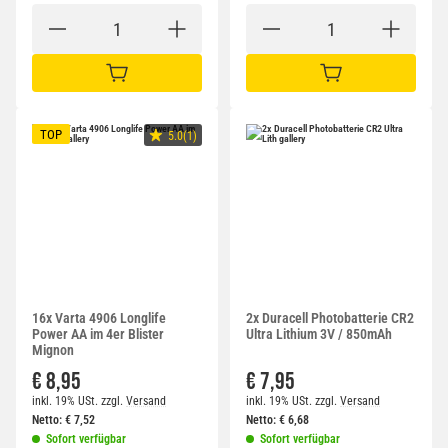
IN DEN WARENKORB
IN DEN WARENKORB
TOP
5.0(1)
16x Varta 4906 Longlife
2x Duracell Photobatterie CR2
Power AA im 4er Blister
Ultra Lithium 3V / 850mAh
Mignon
€ 8,95
€ 7,95
inkl. 19% USt.
zzgl.
Versand
inkl. 19% USt.
zzgl.
Versand
Netto:
€
7,52
Netto:
€
6,68
Sofort verfügbar
Sofort verfügbar