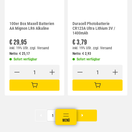
100er Box Maxell Batterien
Duracell Photobatterie
AA Mignon LR6 Alkaline
CR123A Ultra Lithium 3V /
1400mAh
€ 29,95
€ 3,79
inkl. 19% USt.
zzgl.
Versand
inkl. 19% USt.
zzgl.
Versand
Netto:
€
25,17
Netto:
€
2,93
Sofort verfügbar
Sofort verfügbar
IN DEN WARENKORB
IN DEN WARENKORB
1
ANMELDEN
MENÜ
WARENKORB