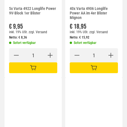
5x Varta 4922 Longlife Power
40x Varta 4906 Longlife
9V-Block 1er Blister
Power AA im 4er Blister
Mignon
€ 9,95
€ 18,95
inkl. 19% USt.
zzgl.
Versand
inkl. 19% USt.
zzgl.
Versand
Netto:
€
8,36
Netto:
€
15,92
Sofort verfügbar
Sofort verfügbar
IN DEN WARENKORB
IN DEN WARENKORB