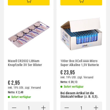
IN DEN WARENKORB
IN DEN WARENKORB
Maxell CR2032 Lithium
100er Box XCell AAA Micro
Knopfzelle 3V 5er Blister
Super Alkaline 1,5V Batterie
€ 23,95
inkl. 19% USt.
zzgl.
Versand
€ 2,95
Netto:
€
20,13
Sofort verfügbar
inkl. 19% USt.
zzgl.
Versand
Netto:
€
2,48
Bei diesem Artikel ist die
Stückzahl teilbar (z. B. 0,5).
Sofort verfügbar