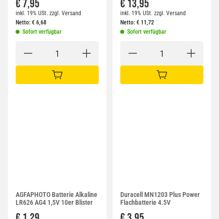
€ 7,95
€ 13,95
inkl. 19% USt.
zzgl.
Versand
inkl. 19% USt.
zzgl.
Versand
Netto:
€
6,68
Netto:
€
11,72
Sofort verfügbar
Sofort verfügbar
IN DEN WARENKORB
IN DEN WARENKORB
AGFAPHOTO Batterie Alkaline
Duracell MN1203 Plus Power
LR626 AG4 1,5V 10er Blister
Flachbatterie 4.5V
€ 1,29
€ 3,95