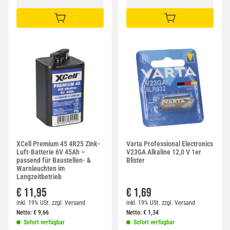
IN DEN WARENKORB
IN DEN WARENKORB
XCell Premium 45 4R25 Zink-
Varta Professional Electronics
Luft-Batterie 6V 45Ah –
V23GA Alkaline 12,0 V 1er
passend für Baustellen- &
Blister
Warnleuchten im
Langzeitbetrieb
€ 11,95
€ 1,69
inkl. 19% USt.
zzgl.
Versand
inkl. 19% USt.
zzgl.
Versand
Netto:
€
9,66
Netto:
€
1,34
Sofort verfügbar
Sofort verfügbar