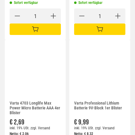
Sofort verfügbar
Sofort verfügbar
IN DEN WARENKORB
IN DEN WARENKORB
Varta 4703 Longlife Max
Varta Professional Lithium
Power Micro Batterie AAA 4er
Batterie 9V-Block 1er Blister
Blister
€ 2,69
€ 9,99
inkl. 19% USt.
zzgl.
Versand
inkl. 19% USt.
zzgl.
Versand
Netto:
€
2,06
Netto:
€
8,32