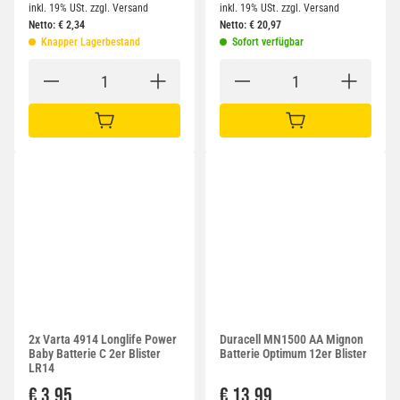
inkl. 19% USt.
zzgl.
Versand
inkl. 19% USt.
zzgl.
Versand
Netto:
€
2,34
Netto:
€
20,97
Knapper Lagerbestand
Sofort verfügbar
IN DEN WARENKORB
IN DEN WARENKORB
2x Varta 4914 Longlife Power
Duracell MN1500 AA Mignon
Baby Batterie C 2er Blister
Batterie Optimum 12er Blister
LR14
€ 3,95
€ 13,99