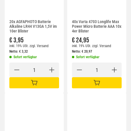
20x AGFAPHOTO Batterie
40x Varta 4703 Longlife Max
Alkaline LR44 V13GA 1,5V im
Power Micro Batterie AAA 10x
10er Blister
4er Blister
€ 3,95
€ 24,95
inkl. 19% USt.
zzgl.
Versand
inkl. 19% USt.
zzgl.
Versand
Netto:
€
3,32
Netto:
€
20,97
Sofort verfügbar
Sofort verfügbar
IN DEN WARENKORB
IN DEN WARENKORB