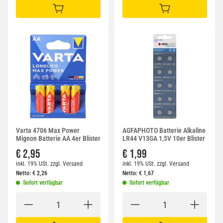
IN DEN WARENKORB
IN DEN WARENKORB
Varta 4706 Max Power
AGFAPHOTO Batterie Alkaline
Mignon Batterie AA 4er Blister
LR44 V13GA 1,5V 10er Blister
€ 2,95
€ 1,99
inkl. 19% USt.
zzgl.
Versand
inkl. 19% USt.
zzgl.
Versand
Netto:
€
2,26
Netto:
€
1,67
Sofort verfügbar
Sofort verfügbar