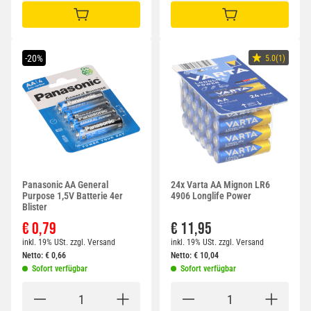
IN DEN WARENKORB
IN DEN WARENKORB
-20%
5.0(1)
Panasonic AA General
24x Varta AA Mignon LR6
Purpose 1,5V Batterie 4er
4906 Longlife Power
Blister
€ 0,79
€ 11,95
inkl. 19% USt.
zzgl.
Versand
inkl. 19% USt.
zzgl.
Versand
Netto:
€
0,66
Netto:
€
10,04
Sofort verfügbar
Sofort verfügbar