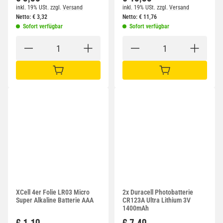
inkl. 19% USt.
zzgl.
Versand
inkl. 19% USt.
zzgl.
Versand
Netto:
€
3,32
Netto:
€
11,76
Sofort verfügbar
Sofort verfügbar
IN DEN WARENKORB
IN DEN WARENKORB
XCell 4er Folie LR03 Micro
2x Duracell Photobatterie
Super Alkaline Batterie AAA
CR123A Ultra Lithium 3V
1400mAh