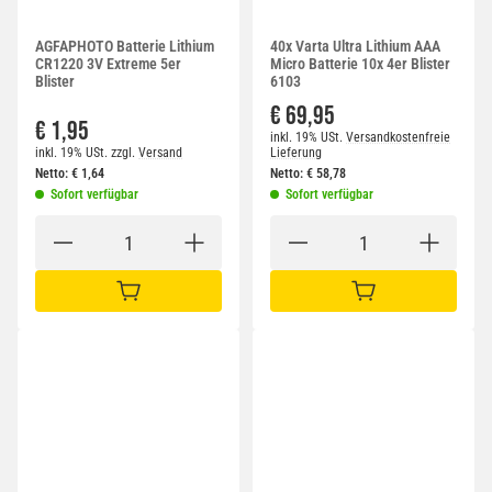
AGFAPHOTO Batterie Lithium
40x Varta Ultra Lithium AAA
CR1220 3V Extreme 5er
Micro Batterie 10x 4er Blister
Blister
6103
€ 69,95
€ 1,95
inkl. 19% USt.
Versandkostenfreie
inkl. 19% USt.
zzgl.
Versand
Lieferung
Netto:
€
1,64
Netto:
€
58,78
Sofort verfügbar
Sofort verfügbar
IN DEN WARENKORB
IN DEN WARENKORB