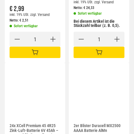
inkl. 19% USt.
zzgl.
Versand
€ 2,99
Netto:
€
24,33
Sofort verfügbar
inkl. 19% USt.
zzgl.
Versand
Netto:
€
2,51
Bei diesem Artikel ist die
Stückzahl teilbar (z. B. 0,5).
Sofort verfügbar
IN DEN WARENKORB
IN DEN WARENKORB
24x XCell Premium 45 4R25
2er Blister Duracell MX2500
Zink-Luft-Batterie 6V 45Ah –
AAAA Batterie AlMn