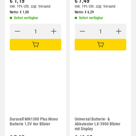
€ 1,19
€ 7,49
inkl. 19% USt.
zzgl.
Versand
inkl. 19% USt.
zzgl.
Versand
Netto:
€
1,00
Netto:
€
6,29
Sofort verfügbar
Sofort verfügbar
IN DEN WARENKORB
IN DEN WARENKORB
Duracell MN1300 Plus Mono
Universal Batterie- &
Batterie 1,5V 4er Blister
Akkutester LX-5900 Blister
mit Display