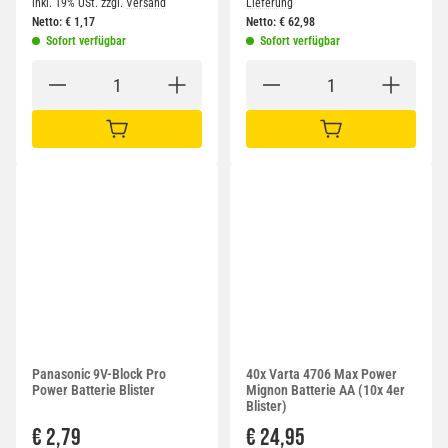
inkl. 19% USt.
zzgl.
Versand
Lieferung
Netto:
€
1,17
Netto:
€
62,98
Sofort verfügbar
Sofort verfügbar
IN DEN WARENKORB
IN DEN WARENKORB
Panasonic 9V-Block Pro
40x Varta 4706 Max Power
Power Batterie Blister
Mignon Batterie AA (10x 4er
Blister)
€ 2,79
€ 24,95