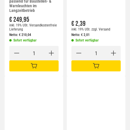
passend für Baustellen- &
Warnleuchten im
Langzeitbetrieb
€ 249,95
€ 2,39
inkl. 19% USt.
Versandkostenfreie
Lieferung
inkl. 19% USt.
zzgl.
Versand
Netto:
€
210,04
Netto:
€
2,01
Sofort verfügbar
Sofort verfügbar
IN DEN WARENKORB
IN DEN WARENKORB