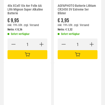
40x XCell 10x 4er Folie AA
AGFAPHOTO Batterie Lithium
LR6 Mignon Super Alkaline
CR2450 3V Extreme 5er
Batterie
Blister
€ 9,95
€ 3,95
inkl. 19% USt.
zzgl.
Versand
inkl. 19% USt.
zzgl.
Versand
Netto:
€
8,36
Netto:
€
3,32
Sofort verfügbar
Sofort verfügbar
IN DEN WARENKORB
IN DEN WARENKORB