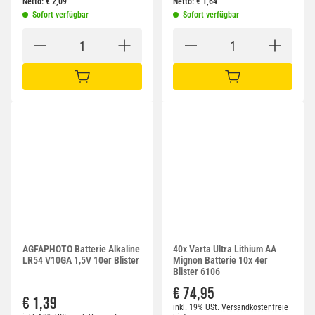
Netto:
€
2,09
Netto:
€
1,64
Sofort verfügbar
Sofort verfügbar
IN DEN WARENKORB
IN DEN WARENKORB
AGFAPHOTO Batterie Alkaline
40x Varta Ultra Lithium AA
LR54 V10GA 1,5V 10er Blister
Mignon Batterie 10x 4er
Blister 6106
€ 74,95
€ 1,39
inkl. 19% USt.
Versandkostenfreie