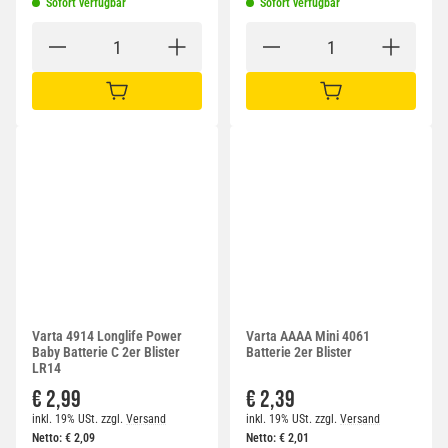
Sofort verfügbar
Sofort verfügbar
IN DEN WARENKORB
IN DEN WARENKORB
Varta 4914 Longlife Power
Varta AAAA Mini 4061
Baby Batterie C 2er Blister
Batterie 2er Blister
LR14
€ 2,99
€ 2,39
inkl. 19% USt.
zzgl.
Versand
inkl. 19% USt.
zzgl.
Versand
Netto:
€
2,09
Netto:
€
2,01