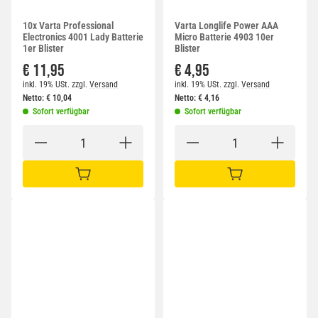
10x Varta Professional
Varta Longlife Power AAA
Electronics 4001 Lady Batterie
Micro Batterie 4903 10er
1er Blister
Blister
€ 11,95
€ 4,95
inkl. 19% USt.
zzgl.
Versand
inkl. 19% USt.
zzgl.
Versand
Netto:
€
10,04
Netto:
€
4,16
Sofort verfügbar
Sofort verfügbar
IN DEN WARENKORB
IN DEN WARENKORB