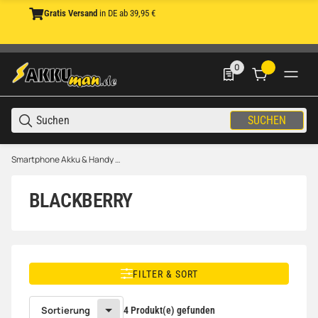
Gratis Versand
in DE ab 39,95 €
0
0 Produkte in der List
SUCHEN
Smartphone Akku & Handy Akku
BLACKBERRY
FILTER & SORT
Sortierung
4 Produkt(e) gefunden