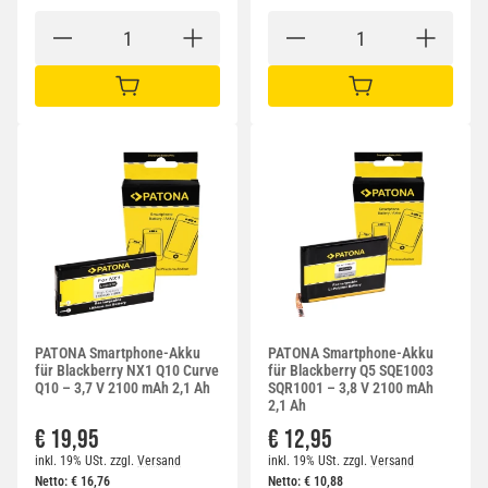
IN DEN WARENKORB
IN DEN WARENKORB
PATONA Smartphone-Akku
PATONA Smartphone-Akku
für Blackberry NX1 Q10 Curve
für Blackberry Q5 SQE1003
Q10 – 3,7 V 2100 mAh 2,1 Ah
SQR1001 – 3,8 V 2100 mAh
2,1 Ah
€ 19,95
€ 12,95
inkl. 19% USt.
zzgl.
Versand
inkl. 19% USt.
zzgl.
Versand
Netto:
€
16,76
Netto:
€
10,88