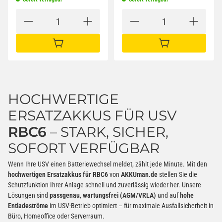
IN DEN WARENKORB
IN DEN WARENKORB
HOCHWERTIGE
ERSATZAKKUS FÜR USV
RBC6
– STARK, SICHER,
SOFORT VERFÜGBAR
Wenn Ihre USV einen Batteriewechsel meldet, zählt jede Minute. Mit den
hochwertigen Ersatzakkus für RBC6
von
AKKUman.de
stellen Sie die
Schutzfunktion Ihrer Anlage schnell und zuverlässig wieder her. Unsere
Lösungen sind
passgenau
,
wartungsfrei (AGM/VRLA)
und auf
hohe
Entladeströme
im USV-Betrieb optimiert – für maximale Ausfallsicherheit in
Büro, Homeoffice oder Serverraum.