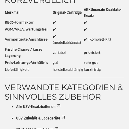
KURZVERGLEICH
AKKUman.de Qualitäts-
Merkmal
Original-Cartridge
Ersatz
RBC6-Formfaktor
✔️
✔️
AGM/VRLA, wartungsfrei
✔️
✔️
✔️
Vormontierte Anschlüsse
✔️ (Komplett-Kit)
(modellabhängig)
Frische Charge / kurze
variabel
priorisiert
Lagerung
Preis-Leistungs-Verhältnis
gut
sehr gut
Lieferfähigkeit
herstellerabhängig
kurzfristig
VERWANDTE KATEGORIEN &
SINNVOLLES ZUBEHÖR
Alle USV-Ersatzbatterien
USV-Zubehör & Ladegeräte