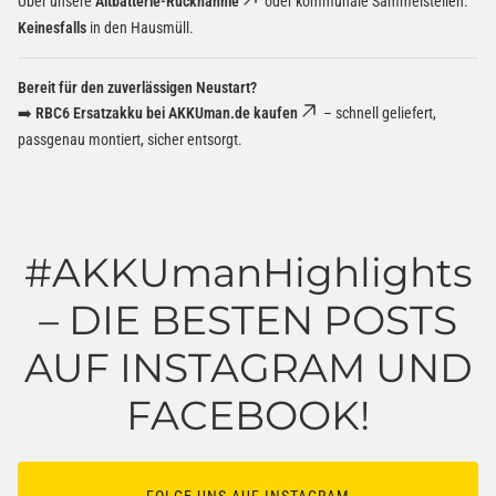
Über unsere
Altbatterie-Rücknahme
oder kommunale Sammelstellen.
Keinesfalls
in den Hausmüll.
Bereit für den zuverlässigen Neustart?
➡️
RBC6 Ersatzakku bei AKKUman.de kaufen
– schnell geliefert,
passgenau montiert, sicher entsorgt.
#AKKUmanHighlights
– DIE BESTEN POSTS
AUF INSTAGRAM UND
FACEBOOK!
FOLGE UNS AUF INSTAGRAM