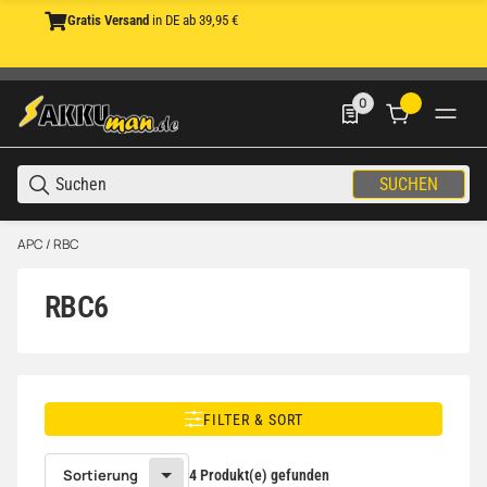
Gratis Versand
in DE ab 39,95 €
0
0 Produkte in der List
SUCHEN
APC / RBC
RBC6
FILTER & SORT
Sortierung
4 Produkt(e) gefunden