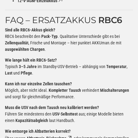
12-V-AGM-Einzelakkus
FAQ – ERSATZAKKUS
RBC6
Sind alle RBC6-Akkus gleich?
RBC6 beschreibt den
Pack-Typ
. Qualitative Unterschiede gibt es bei
Zellenqualität
, Frische und Montage – hier punktet AKKUman.de mit
ausgewählten Chargen
.
Wie lange hält ein RBC6-Satz?
Typisch
3–5 Jahre
im Standby-USV-Betrieb – abhängig von
Temperatur
,
Last
und
Pflege
.
Kann ich nur einzelne Zellen tauschen?
Möglich, aber nicht ideal.
Kompletter Tausch
verhindert
Mischalterungen
und sorgt für gleichmäßige Performance.
Muss die USV nach dem Tausch neu kalibriert werden?
Führen Sie mindestens den
USV-Selbsttest
aus; einige Modelle bieten
einen
Kapazitätsabgleich
laut Handbuch.
Wie entsorge ich Altbatterien korrekt?