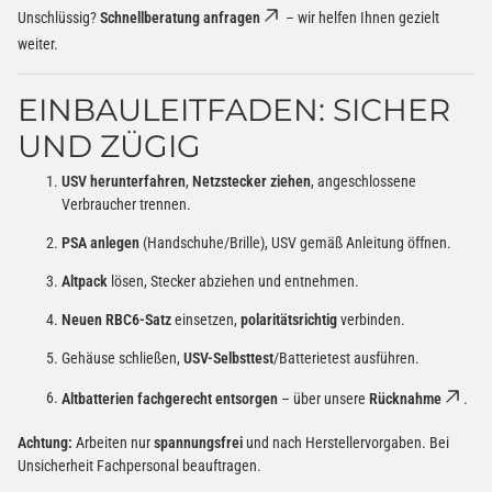
Unschlüssig?
Schnellberatung anfragen
– wir helfen Ihnen gezielt
weiter.
EINBAULEITFADEN: SICHER
UND ZÜGIG
USV herunterfahren
,
Netzstecker ziehen
, angeschlossene
Verbraucher trennen.
PSA anlegen
(Handschuhe/Brille), USV gemäß Anleitung öffnen.
Altpack
lösen, Stecker abziehen und entnehmen.
Neuen RBC6-Satz
einsetzen,
polaritätsrichtig
verbinden.
Gehäuse schließen,
USV-Selbsttest
/Batterietest ausführen.
Altbatterien fachgerecht entsorgen
– über unsere
Rücknahme
.
Achtung:
Arbeiten nur
spannungsfrei
und nach Herstellervorgaben. Bei
Unsicherheit Fachpersonal beauftragen.