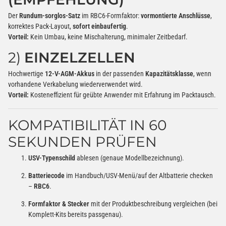
Der
Rundum-sorglos-Satz
im RBC6-Formfaktor:
vormontierte Anschlüsse
,
korrektes Pack-Layout,
sofort einbaufertig
.
Vorteil:
Kein Umbau, keine Mischalterung, minimaler Zeitbedarf.
2)
EINZELZELLEN
Hochwertige
12-V-AGM-Akkus
in der passenden
Kapazitätsklasse
, wenn
vorhandene Verkabelung wiederverwendet wird.
Vorteil:
Kosteneffizient für geübte Anwender mit Erfahrung im Packtausch.
KOMPATIBILITÄT IN 60
SEKUNDEN PRÜFEN
USV-Typenschild
ablesen (genaue Modellbezeichnung).
Batteriecode
im Handbuch/USV-Menü/auf der Altbatterie checken
–
RBC6
.
Formfaktor & Stecker
mit der Produktbeschreibung vergleichen (bei
Komplett-Kits bereits passgenau).