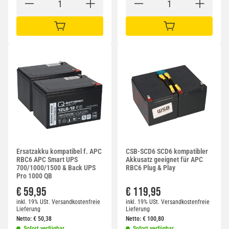
IN DEN WARENKORB
IN DEN WARENKORB
Ersatzakku kompatibel f. APC
CSB-SCD6 SCD6 kompatibler
RBC6 APC Smart UPS
Akkusatz geeignet für APC
700/1000/1500 & Back UPS
RBC6 Plug & Play
Pro 1000 QB
€ 59,95
€ 119,95
inkl. 19% USt.
Versandkostenfreie
inkl. 19% USt.
Versandkostenfreie
Lieferung
Lieferung
Netto:
€
50,38
Netto:
€
100,80
Sofort verfügbar
Sofort verfügbar