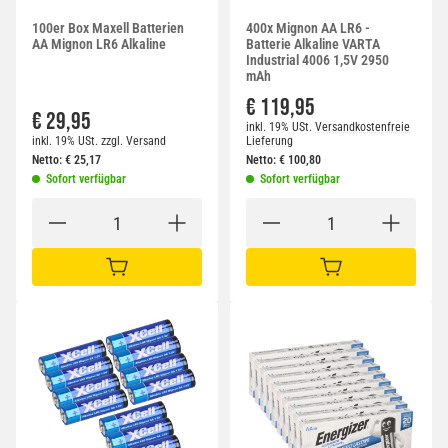
100er Box Maxell Batterien
400x Mignon AA LR6 -
AA Mignon LR6 Alkaline
Batterie Alkaline VARTA
Industrial 4006 1,5V 2950
mAh
€ 119,95
€ 29,95
inkl. 19% USt.
Versandkostenfreie
inkl. 19% USt.
zzgl.
Versand
Lieferung
Netto:
€
25,17
Netto:
€
100,80
Sofort verfügbar
Sofort verfügbar
IN DEN WARENKORB
IN DEN WARENKORB