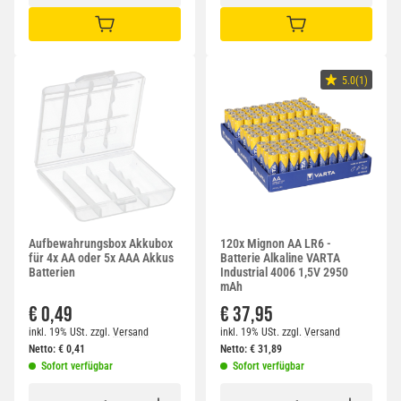
IN DEN WARENKORB
IN DEN WARENKORB
5.0(1)
Aufbewahrungsbox Akkubox
120x Mignon AA LR6 -
für 4x AA oder 5x AAA Akkus
Batterie Alkaline VARTA
Batterien
Industrial 4006 1,5V 2950
mAh
€ 0,49
€ 37,95
inkl. 19% USt.
zzgl.
Versand
inkl. 19% USt.
zzgl.
Versand
Netto:
€
0,41
Netto:
€
31,89
Sofort verfügbar
Sofort verfügbar