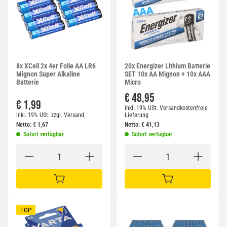
8x XCell 2x 4er Folie AA LR6
20x Energizer Lithium Batterie
Mignon Super Alkaline
SET 10x AA Mignon + 10x AAA
Batterie
Micro
€ 48,95
€ 1,99
inkl. 19% USt.
Versandkostenfreie
inkl. 19% USt.
zzgl.
Versand
Lieferung
Netto:
€
1,67
Netto:
€
41,13
Sofort verfügbar
Sofort verfügbar
IN DEN WARENKORB
IN DEN WARENKORB
TOP