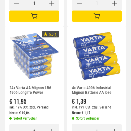
IN DEN WARENKORB
IN DEN WARENKORB
5.0(1)
24x Varta AA Mignon LR6
4x Varta 4006 Industrial
4906 Longlife Power
Mignon Batterie AA lose
€ 11,95
€ 1,39
inkl. 19% USt.
zzgl.
Versand
inkl. 19% USt.
zzgl.
Versand
Netto:
€
10,04
Netto:
€
1,17
Sofort verfügbar
Sofort verfügbar