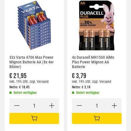
32x Varta 4706 Max Power
4x Duracell MN1500 AlMn
Mignon Batterie AA (8x 4er
Plus Power Mignon AA
Blister)
Batterie
€ 21,95
€ 3,79
inkl. 19% USt.
zzgl.
Versand
inkl. 19% USt.
zzgl.
Versand
Netto:
€
18,45
Netto:
€
3,18
Sofort verfügbar
Sofort verfügbar
IN DEN WARENKORB
IN DEN WARENKORB