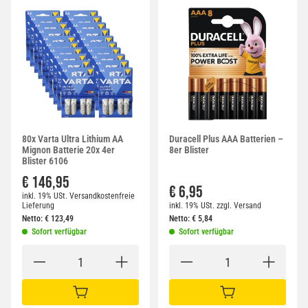
80x Varta Ultra Lithium AA
Duracell Plus AAA Batterien –
Mignon Batterie 20x 4er
8er Blister
Blister 6106
€ 146,95
€ 6,95
inkl. 19% USt.
Versandkostenfreie
Lieferung
inkl. 19% USt.
zzgl.
Versand
Netto:
€
123,49
Netto:
€
5,84
Sofort verfügbar
Sofort verfügbar
IN DEN WARENKORB
IN DEN WARENKORB