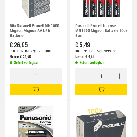
50x Duracell Procell MN1500
Duracell Procell Intense
Mignon Mignon AA LR6
MN1500 Mignon Batterie 10er
Batterie
Box
€ 26,95
€ 5,49
inkl. 19% USt.
zzgl.
Versand
inkl. 19% USt.
zzgl.
Versand
Netto:
€
22,65
Netto:
€
4,61
Sofort verfügbar
Sofort verfügbar
IN DEN WARENKORB
IN DEN WARENKORB