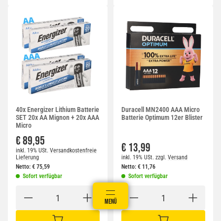
40x Energizer Lithium Batterie
Duracell MN2400 AAA Micro
SET 20x AA Mignon + 20x AAA
Batterie Optimum 12er Blister
Micro
€ 89,95
€ 13,99
inkl. 19% USt.
Versandkostenfreie
Lieferung
inkl. 19% USt.
zzgl.
Versand
Netto:
€
75,59
Netto:
€
11,76
Sofort verfügbar
Sofort verfügbar
ANMELDEN
MENÜ
WARENKORB