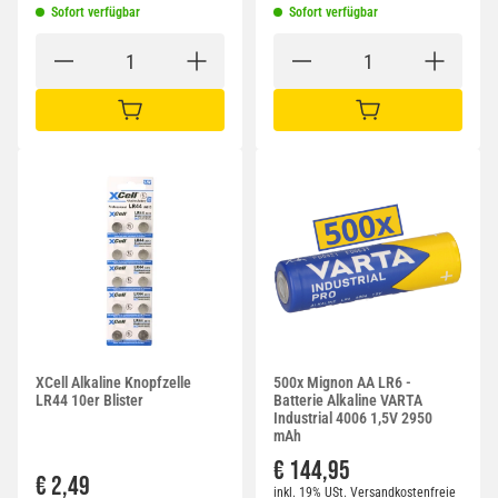
Sofort verfügbar
Sofort verfügbar
IN DEN WARENKORB
IN DEN WARENKORB
XCell Alkaline Knopfzelle
500x Mignon AA LR6 -
LR44 10er Blister
Batterie Alkaline VARTA
Industrial 4006 1,5V 2950
mAh
€ 144,95
€ 2,49
inkl. 19% USt.
Versandkostenfreie