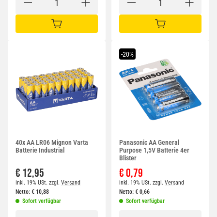
IN DEN WARENKORB
IN DEN WARENKORB
-20%
40x AA LR06 Mignon Varta
Panasonic AA General
Batterie Industrial
Purpose 1,5V Batterie 4er
Blister
€ 12,95
€ 0,79
inkl. 19% USt.
zzgl.
Versand
inkl. 19% USt.
zzgl.
Versand
Netto:
€
10,88
Netto:
€
0,66
Sofort verfügbar
Sofort verfügbar