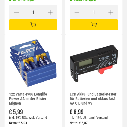
IN DEN WARENKORB
IN DEN WARENKORB
12x Varta 4906 Longlife
LCD Akku- und Batterietester
Power AA im 4er Blister
für Batterien und Akkus AAA
Mignon
AA C D und 9V
€ 5,99
€ 6,99
inkl. 19% USt.
zzgl.
Versand
inkl. 19% USt.
zzgl.
Versand
Netto:
€
5,03
Netto:
€
5,87