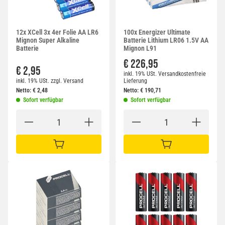
12x XCell 3x 4er Folie AA LR6
100x Energizer Ultimate
Mignon Super Alkaline
Batterie Lithium LR06 1.5V AA
Batterie
Mignon L91
€ 226,95
€ 2,95
inkl. 19% USt.
Versandkostenfreie
inkl. 19% USt.
zzgl.
Versand
Lieferung
Netto:
€
2,48
Netto:
€
190,71
Sofort verfügbar
Sofort verfügbar
IN DEN WARENKORB
IN DEN WARENKORB