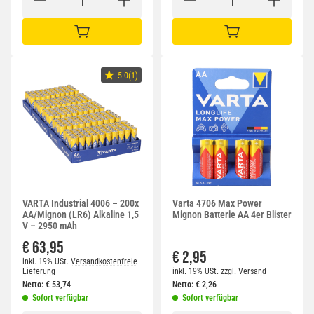
IN DEN WARENKORB
IN DEN WARENKORB
5.0(1)
VARTA Industrial 4006 – 200x
Varta 4706 Max Power
AA/Mignon (LR6) Alkaline 1,5
Mignon Batterie AA 4er Blister
V – 2950 mAh
€ 63,95
€ 2,95
inkl. 19% USt.
Versandkostenfreie
Lieferung
inkl. 19% USt.
zzgl.
Versand
Netto:
€
53,74
Netto:
€
2,26
Sofort verfügbar
Sofort verfügbar