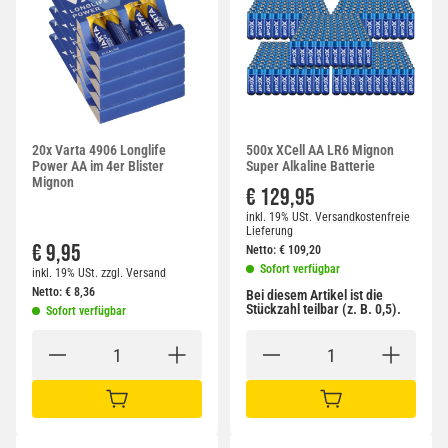
20x Varta 4906 Longlife
500x XCell AA LR6 Mignon
Power AA im 4er Blister
Super Alkaline Batterie
Mignon
€ 129,95
inkl. 19% USt.
Versandkostenfreie
Lieferung
€ 9,95
Netto:
€
109,20
Sofort verfügbar
inkl. 19% USt.
zzgl.
Versand
Netto:
€
8,36
Bei diesem Artikel ist die
Stückzahl teilbar (z. B. 0,5).
Sofort verfügbar
IN DEN WARENKORB
IN DEN WARENKORB