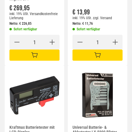
€ 269,95
€ 13,99
inkl. 19% USt.
Versandkostenfreie
Lieferung
inkl. 19% USt.
zzgl.
Versand
Netto:
€
226,85
Netto:
€
11,76
Sofort verfügbar
Sofort verfügbar
IN DEN WARENKORB
IN DEN WARENKORB
Kraftmax Batterietester mit
Universal Batterie- &