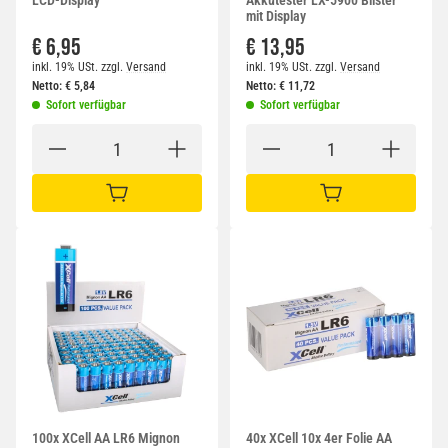
LCD-Display
Akkutester LX-5900 Blister
mit Display
€ 6,95
€ 13,95
inkl. 19% USt.
zzgl.
Versand
inkl. 19% USt.
zzgl.
Versand
Netto:
€
5,84
Netto:
€
11,72
Sofort verfügbar
Sofort verfügbar
IN DEN WARENKORB
IN DEN WARENKORB
100x XCell AA LR6 Mignon
40x XCell 10x 4er Folie AA