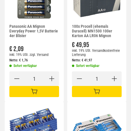
Panasonic AA Mignon
100x Procell (ehemals
Everyday Power 1,5V Batterie
Duracell) MN1500 100er
4er Blister
Karton AA LR06 Mignon
€ 49,95
€ 2,09
inkl. 19% USt.
Versandkostenfreie
inkl. 19% USt.
zzgl.
Versand
Lieferung
Netto:
€
1,76
Netto:
€
41,97
Sofort verfügbar
Sofort verfügbar
IN DEN WARENKORB
IN DEN WARENKORB