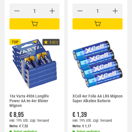
IN DEN WARENKORB
IN DEN WARENKORB
TOP
5.0(1)
16x Varta 4906 Longlife
XCell 4er Folie AA LR6 Mignon
Power AA im 4er Blister
Super Alkaline Batterie
Mignon
€ 8,95
€ 1,39
inkl. 19% USt.
zzgl.
Versand
inkl. 19% USt.
zzgl.
Versand
Netto:
€
7,52
Netto:
€
1,17
Sofort verfügbar
Sofort verfügbar