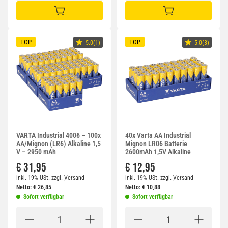
IN DEN WARENKORB
IN DEN WARENKORB
TOP
TOP
5.0(1)
5.0(3)
VARTA Industrial 4006 – 100x
40x Varta AA Industrial
AA/Mignon (LR6) Alkaline 1,5
Mignon LR06 Batterie
V – 2950 mAh
2600mAh 1,5V Alkaline
€ 31,95
€ 12,95
inkl. 19% USt.
zzgl.
Versand
inkl. 19% USt.
zzgl.
Versand
Netto:
€
26,85
Netto:
€
10,88
Sofort verfügbar
Sofort verfügbar