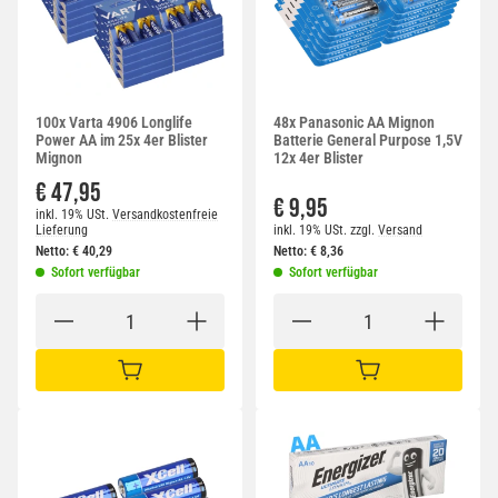
100x Varta 4906 Longlife
48x Panasonic AA Mignon
Power AA im 25x 4er Blister
Batterie General Purpose 1,5V
Mignon
12x 4er Blister
€ 47,95
€ 9,95
inkl. 19% USt.
Versandkostenfreie
Lieferung
inkl. 19% USt.
zzgl.
Versand
Netto:
€
40,29
Netto:
€
8,36
Sofort verfügbar
Sofort verfügbar
IN DEN WARENKORB
IN DEN WARENKORB