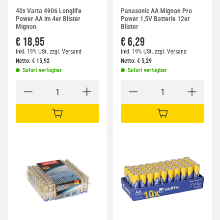
40x Varta 4906 Longlife
Panasonic AA Mignon Pro
Power AA im 4er Blister
Power 1,5V Batterie 12er
Mignon
Blister
€ 18,95
€ 6,29
inkl. 19% USt.
zzgl.
Versand
inkl. 19% USt.
zzgl.
Versand
Netto:
€
15,92
Netto:
€
5,29
Sofort verfügbar
Sofort verfügbar
IN DEN WARENKORB
IN DEN WARENKORB