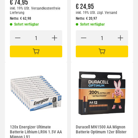
€ 74,95
€ 24,95
inkl. 19% USt.
Versandkostenfreie
Lieferung
inkl. 19% USt.
zzgl.
Versand
Netto:
€
62,98
Netto:
€
20,97
Sofort verfügbar
Sofort verfügbar
IN DEN WARENKORB
IN DEN WARENKORB
120x Energizer Ultimate
Duracell MN1500 AA Mignon
Batterie Lithium LR06 1.5V AA
Batterie Optimum 12er Blister
Mignon L91