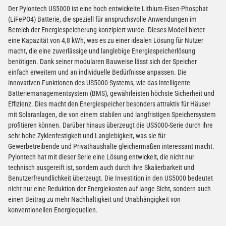
Der Pylontech US5000 ist eine hoch entwickelte Lithium-Eisen-Phosphat
(LiFePO4) Batterie, die speziell für anspruchsvolle Anwendungen im
Bereich der Energiespeicherung konzipiert wurde. Dieses Modell bietet
eine Kapazität von 4,8 kWh, was es zu einer idealen Lösung für Nutzer
macht, die eine zuverlässige und langlebige Energiespeicherlösung
benötigen. Dank seiner modularen Bauweise lässt sich der Speicher
einfach erweitern und an individuelle Bedürfnisse anpassen. Die
innovativen Funktionen des US5000-Systems, wie das intelligente
Batteriemanagementsystem (BMS), gewährleisten höchste Sicherheit und
Effizienz. Dies macht den Energiespeicher besonders attraktiv für Häuser
mit Solaranlagen, die von einem stabilen und langfristigen Speichersystem
profitieren können. Darüber hinaus überzeugt die US5000-Serie durch ihre
sehr hohe Zyklenfestigkeit und Langlebigkeit, was sie für
Gewerbetreibende und Privathaushalte gleichermaßen interessant macht.
Pylontech hat mit dieser Serie eine Lösung entwickelt, die nicht nur
technisch ausgereift ist, sondern auch durch ihre Skalierbarkeit und
Benutzerfreundlichkeit überzeugt. Die Investition in den US5000 bedeutet
nicht nur eine Reduktion der Energiekosten auf lange Sicht, sondern auch
einen Beitrag zu mehr Nachhaltigkeit und Unabhängigkeit von
konventionellen Energiequellen.