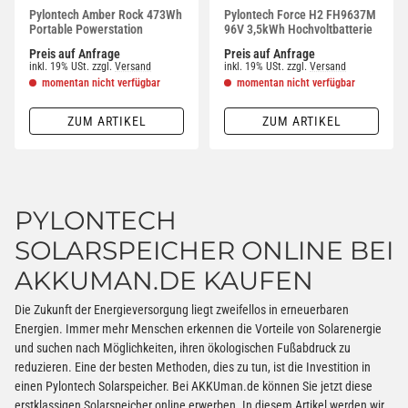
Pylontech Amber Rock 473Wh
Pylontech Force H2 FH9637M
Portable Powerstation
96V 3,5kWh Hochvoltbatterie
Preis auf Anfrage
Preis auf Anfrage
inkl. 19% USt.
zzgl.
Versand
inkl. 19% USt.
zzgl.
Versand
momentan nicht verfügbar
momentan nicht verfügbar
ZUM ARTIKEL
ZUM ARTIKEL
PYLONTECH
SOLARSPEICHER ONLINE BEI
AKKUMAN.DE KAUFEN
Die Zukunft der Energieversorgung liegt zweifellos in erneuerbaren
Energien. Immer mehr Menschen erkennen die Vorteile von Solarenergie
und suchen nach Möglichkeiten, ihren ökologischen Fußabdruck zu
reduzieren. Eine der besten Methoden, dies zu tun, ist die Investition in
einen Pylontech Solarspeicher. Bei AKKUman.de können Sie jetzt diese
erstklassigen Solarspeicher online erwerben. In diesem Artikel werden wir