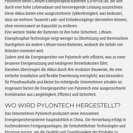
Pylontech bietet Lithium-Eisenphosphat-Batterien (LiFePO4) an, die sich
durch eine hohe Lebensdauer und hervorragende Leistung auszeichnen.
Diese Akkus bieten eine ausgezeichnete Zyklenfestigkeit, was bedeutet,
dass sie mehrere Tausend Lade- und Entladevorgänge überstehen können,
ohne nennenswert an Kapazität zu verlieren.
Eine weitere Stärke der Batterien ist ihre hohe Sicherheit. Lithium-
Eisenphosphat-Technologie neigt weniger zu Überhitzung und thermischem
Durchgehen als andere Lithium-Ionen-Batterien, wodurch die Gefahr von
Bränden minimiert wird.
Zudem sind die Energiespeicher von Pylontech sehr effizient, was zu einer
besseren Energienutzung und niedrigeren Betriebskosten führt.
Daneben überzeugen die Akkus durch ihre modulare Bauweise, die eine
einfache Installation und flexible Erweiterung ermöglicht, was besonders
für Privathaushalte und kleine bis mittelgroße Unternehmen attraktiv ist.
Insgesamt bieten die Energiespeicher von Pylontech eine ausgezeichnete
Kombination aus Langlebigkeit, Effizienz und Sicherheit.
WO WIRD PYLONTECH HERGESTELLT?
Das Unternehmen Pylontech produziert seine innovativen
Energiespeichersysteme hauptsächlich in China. Die Herstellung erfolgt in
hochmodernen Fertigungsanlagen, die fortschrittlichste Technologien und
Prozesse nutzen, um die Qualität und Zuverlässigkeit der Produkte zu