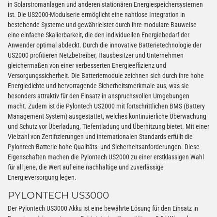
in Solarstromanlagen und anderen stationären Energiespeichersystemen
ist. Die US2000-Modulserie ermöglicht eine nahtlose Integration in
bestehende Systeme und gewährleistet durch ihre modulare Bauweise
eine einfache Skalierbarkeit, die den individuellen Energiebedarf der
Anwender optimal abdeckt. Durch die innovative Batterietechnologie der
US2000 profitieren Netzbetreiber, Hausbesitzer und Unternehmen
gleichermaßen von einer verbesserten Energieeffizienz und
Versorgungssicherheit. Die Batteriemodule zeichnen sich durch ihre hohe
Energiedichte und hervorragende Sicherheitsmerkmale aus, was sie
besonders attraktiv für den Einsatz in anspruchsvollen Umgebungen
macht. Zudem ist die Pylontech US2000 mit fortschrittlichen BMS (Battery
Management System) ausgestattet, welches kontinuierliche Überwachung
und Schutz vor Überladung, Tiefentladung und Überhitzung bietet. Mit einer
Vielzahl von Zertifizierungen und internationalen Standards erfüllt die
Pylontech-Batterie hohe Qualitäts- und Sicherheitsanforderungen. Diese
Eigenschaften machen die Pylontech US2000 zu einer erstklassigen Wahl
für all jene, die Wert auf eine nachhaltige und zuverlässige
Energieversorgung legen.
PYLONTECH US3000
Der Pylontech US3000 Akku ist eine bewährte Lösung für den Einsatz in