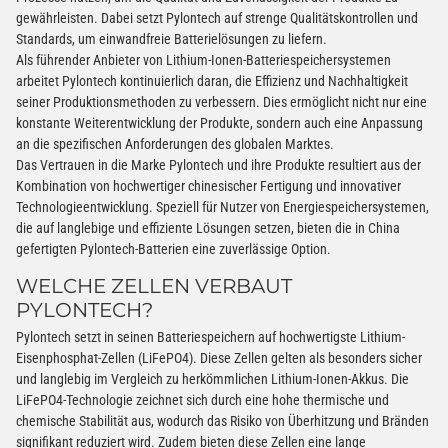
gewährleisten. Dabei setzt Pylontech auf strenge Qualitätskontrollen und
Standards, um einwandfreie Batterielösungen zu liefern.
Als führender Anbieter von Lithium-Ionen-Batteriespeichersystemen
arbeitet Pylontech kontinuierlich daran, die Effizienz und Nachhaltigkeit
seiner Produktionsmethoden zu verbessern. Dies ermöglicht nicht nur eine
konstante Weiterentwicklung der Produkte, sondern auch eine Anpassung
an die spezifischen Anforderungen des globalen Marktes.
Das Vertrauen in die Marke Pylontech und ihre Produkte resultiert aus der
Kombination von hochwertiger chinesischer Fertigung und innovativer
Technologieentwicklung. Speziell für Nutzer von Energiespeichersystemen,
die auf langlebige und effiziente Lösungen setzen, bieten die in China
gefertigten Pylontech-Batterien eine zuverlässige Option.
WELCHE ZELLEN VERBAUT
PYLONTECH?
Pylontech setzt in seinen Batteriespeichern auf hochwertigste Lithium-
Eisenphosphat-Zellen (LiFePO4). Diese Zellen gelten als besonders sicher
und langlebig im Vergleich zu herkömmlichen Lithium-Ionen-Akkus. Die
LiFePO4-Technologie zeichnet sich durch eine hohe thermische und
chemische Stabilität aus, wodurch das Risiko von Überhitzung und Bränden
signifikant reduziert wird. Zudem bieten diese Zellen eine lange