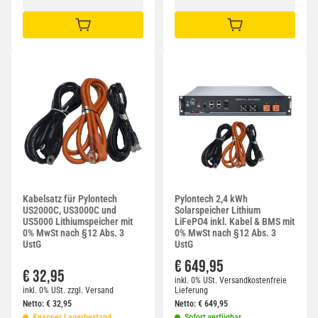
IN DEN WARENKORB
IN DEN WARENKORB
Kabelsatz für Pylontech
Pylontech 2,4 kWh
US2000C, US3000C und
Solarspeicher Lithium
US5000 Lithiumspeicher mit
LiFePO4 inkl. Kabel & BMS mit
0% MwSt nach §12 Abs. 3
0% MwSt nach §12 Abs. 3
UstG
UstG
€ 649,95
€ 32,95
inkl. 0% USt.
Versandkostenfreie
inkl. 0% USt.
zzgl.
Versand
Lieferung
Netto:
€
32,95
Netto:
€
649,95
Knapper Lagerbestand
Sofort verfügbar