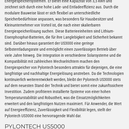
Energiespeichersystemen. Er bietet eine Kapazität von 3,5 kWh und
zeichnet sich durch eine hohe Lade- und Entladeeffizienz aus. Durch die
modulare Bauweise lässt er sich flexibel an unterschiedliche
Speicherbedürfnisse anpassen, was besonders für Hausbesitzer und
Kleinunternehmer von Vorteil ist, die nach einer skalierbaren
Energiespeicherlösung suchen. Diese Batterieeinheiten sind Lithium-
Eisenphosphat-Batterien, die für ihre Langlebigkeit und Sicherheit bekannt
sind. Darüber hinaus garantiert der US3000 eine geringe
Selbstentladungsrate und ermöglicht einen zuverlässigen Betrieb über
viele Jahre hinweg. Die Integration in verschiedene Solarsysteme und die
Kompatibilität mit zahlreichen Wechselrichtern machen den
Energiespeicher von Pylontech besonders attraktiv für diejenigen, die eine
langfristige und nachhaltige Energielösung anstreben. Da die Technologien
kontinuierlich weiterentwickelt werden, bleibt der Pylontech US3000 stets
auf dem neuesten Stand der Technik und bietet somit eine zukunftssichere
Investition. Zudem profitieren installierte Systeme von einer hohen
Temperaturstabilität und Robustheit, was die Einsatzmöglichkeiten
erweitert und den langfristigen Nutzen maximiert. Für Anwender, die Wert
auf Energieeffizienz, Zuverlässigkeit und Flexibilität legen, stellt der
Pylontech US3000 eine hervorragende Wahl dar.
PYLONTECH US5000