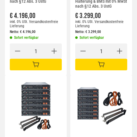
nach §12 Abs. 3 UstG
Halterung & BMS mit 0% MwSt
nach §12 Abs. 3 UstG
€ 4.196,00
€ 3.299,00
inkl. 0% USt.
Versandkostenfreie
inkl. 0% USt.
Versandkostenfreie
Lieferung
Lieferung
Netto:
€
4.196,00
Netto:
€
3.299,00
Sofort verfügbar
Sofort verfügbar
IN DEN WARENKORB
IN DEN WARENKORB